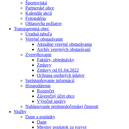
Športoviská
Partnerské obce
Kalendár akcií
Fotogaléria
Ohlasovňa požiarov
Transparentná obec
Úradná tabuľa
Verejné obstarávanie
Aktuálne verejné obstarávania
Archív verejných obstarávaní
Zverejňovanie
Faktúry, objednávky
Zmluvy
Zmluvy od 01.04.2022
Ochrana osobných údajov
Sprístupňovanie informácií
Hospodárenie
Rozpočet
Záverečný účet obce
Výročné správy
Nahlasovanie protispoločenskej činnosti
Služby
Dane a poplatky
Dane
Miestny poplatok za rozvoj