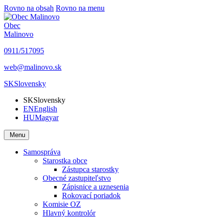
Rovno na obsah
Rovno na menu
Obec
Malinovo
0911/517095
web@malinovo.sk
SK
Slovensky
SK
Slovensky
EN
English
HU
Magyar
Menu
Samospráva
Starostka obce
Zástupca starostky
Obecné zastupiteľstvo
Zápisnice a uznesenia
Rokovací poriadok
Komisie OZ
Hlavný kontrolór