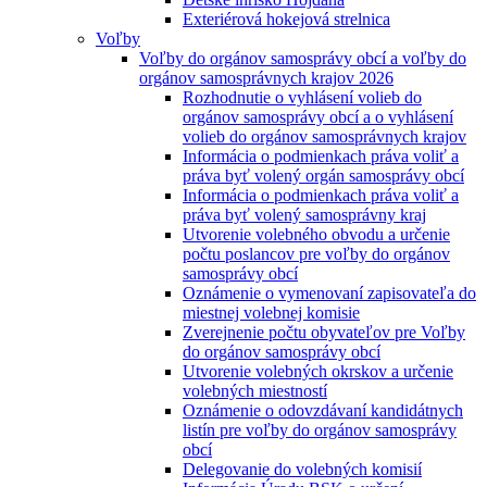
Exteriérová hokejová strelnica
Voľby
Voľby do orgánov samosprávy obcí a voľby do
orgánov samosprávnych krajov 2026
Rozhodnutie o vyhlásení volieb do
orgánov samosprávy obcí a o vyhlásení
volieb do orgánov samosprávnych krajov
Informácia o podmienkach práva voliť a
práva byť volený orgán samosprávy obcí
Informácia o podmienkach práva voliť a
práva byť volený samosprávny kraj
Utvorenie volebného obvodu a určenie
počtu poslancov pre voľby do orgánov
samosprávy obcí
Oznámenie o vymenovaní zapisovateľa do
miestnej volebnej komisie
Zverejnenie počtu obyvateľov pre Voľby
do orgánov samosprávy obcí
Utvorenie volebných okrskov a určenie
volebných miestností
Oznámenie o odovzdávaní kandidátnych
listín pre voľby do orgánov samosprávy
obcí
Delegovanie do volebných komisií