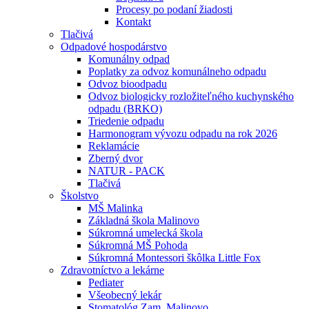
Procesy po podaní žiadosti
Kontakt
Tlačivá
Odpadové hospodárstvo
Komunálny odpad
Poplatky za odvoz komunálneho odpadu
Odvoz bioodpadu
Odvoz biologicky rozložiteľného kuchynského
odpadu (BRKO)
Triedenie odpadu
Harmonogram vývozu odpadu na rok 2026
Reklamácie
Zberný dvor
NATUR - PACK
Tlačivá
Školstvo
MŠ Malinka
Základná škola Malinovo
Súkromná umelecká škola
Súkromná MŠ Pohoda
Súkromná Montessori škôlka Little Fox
Zdravotníctvo a lekárne
Pediater
Všeobecný lekár
Stomatológ Zam. Malinovo