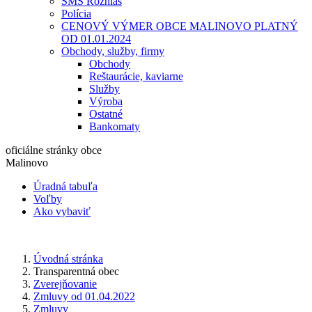
SMS Rozhlas
Polícia
CENOVÝ VÝMER OBCE MALINOVO PLATNÝ
OD 01.01.2024
Obchody, služby, firmy
Obchody
Reštaurácie, kaviarne
Služby
Výroba
Ostatné
Bankomaty
oficiálne stránky obce
Malinovo
Úradná tabuľa
Voľby
Ako vybaviť
Úvodná stránka
Transparentná obec
Zverejňovanie
Zmluvy od 01.04.2022
Zmluvy