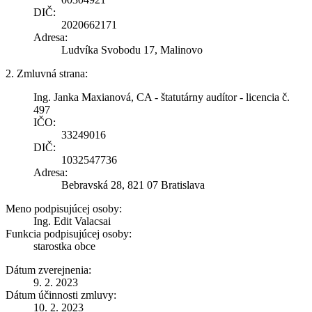
DIČ:
2020662171
Adresa:
Ludvíka Svobodu 17, Malinovo
2. Zmluvná strana:
Ing. Janka Maxianová, CA - štatutárny audítor - licencia č.
497
IČO:
33249016
DIČ:
1032547736
Adresa:
Bebravská 28, 821 07 Bratislava
Meno podpisujúcej osoby:
Ing. Edit Valacsai
Funkcia podpisujúcej osoby:
starostka obce
Dátum zverejnenia:
9. 2. 2023
Dátum účinnosti zmluvy:
10. 2. 2023