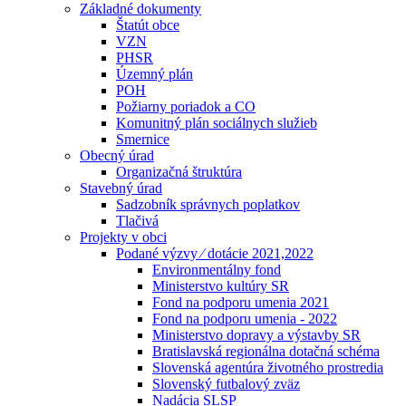
Základné dokumenty
Štatút obce
VZN
PHSR
Územný plán
POH
Požiarny poriadok a CO
Komunitný plán sociálnych služieb
Smernice
Obecný úrad
Organizačná štruktúra
Stavebný úrad
Sadzobník správnych poplatkov
Tlačivá
Projekty v obci
Podané výzvy ⁄ dotácie 2021,2022
Environmentálny fond
Ministerstvo kultúry SR
Fond na podporu umenia 2021
Fond na podporu umenia - 2022
Ministerstvo dopravy a výstavby SR
Bratislavská regionálna dotačná schéma
Slovenská agentúra životného prostredia
Slovenský futbalový zväz
Nadácia SLSP