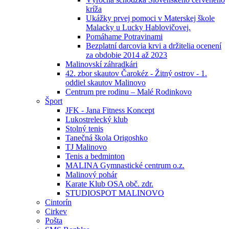
kríža
Ukážky prvej pomoci v Materskej škole
Malacky u Lucky Hablovičovej.
Pomáhame Potravinami
Bezplatní darcovia krvi a držitelia ocenení
za obdobie 2014 až 2023
Malinovskí záhradkári
42. zbor skautov Čarokéz - Žitný ostrov - 1.
oddiel skautov Malinovo
Centrum pre rodinu – Malé Rodinkovo
Šport
JFK - Jana Fitness Koncept
Lukostrelecký klub
Stolný tenis
Tanečná škola Origoshko
TJ Malinovo
Tenis a bedminton
MALINA Gymnastické centrum o.z.
Malinový pohár
Karate Klub OSA obč. zdr.
STUDIOSPOT MALINOVO
Cintorín
Cirkev
Pošta