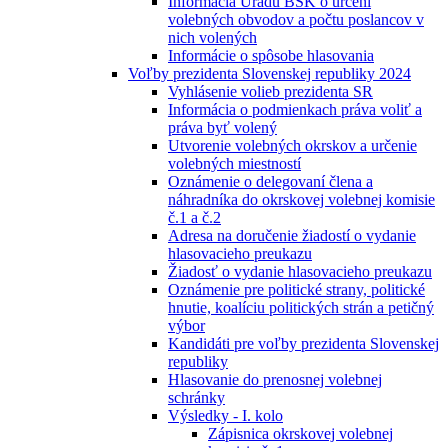
Informácia Úradu BSK o určení
volebných obvodov a počtu poslancov v
nich volených
Informácie o spôsobe hlasovania
Voľby prezidenta Slovenskej republiky 2024
Vyhlásenie volieb prezidenta SR
Informácia o podmienkach práva voliť a
práva byť volený
Utvorenie volebných okrskov a určenie
volebných miestností
Oznámenie o delegovaní člena a
náhradníka do okrskovej volebnej komisie
č.1 a č.2
Adresa na doručenie žiadostí o vydanie
hlasovacieho preukazu
Žiadosť o vydanie hlasovacieho preukazu
Oznámenie pre politické strany, politické
hnutie, koalíciu politických strán a petičný
výbor
Kandidáti pre voľby prezidenta Slovenskej
republiky
Hlasovanie do prenosnej volebnej
schránky
Výsledky - I. kolo
Zápisnica okrskovej volebnej