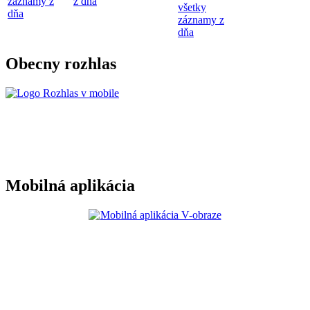
záznamy z
z dňa
všetky
dňa
záznamy z
dňa
Obecny rozhlas
Mobilná aplikácia