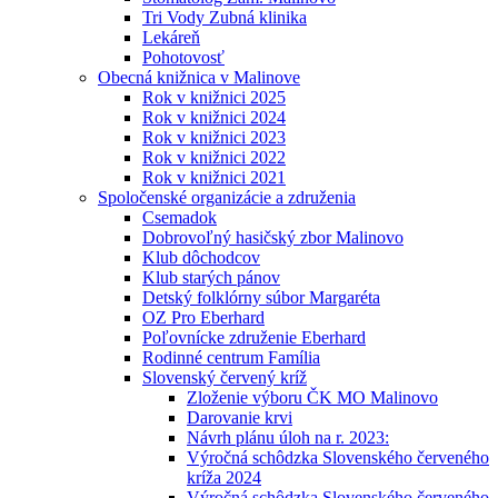
Tri Vody Zubná klinika
Lekáreň
Pohotovosť
Obecná knižnica v Malinove
Rok v knižnici 2025
Rok v knižnici 2024
Rok v knižnici 2023
Rok v knižnici 2022
Rok v knižnici 2021
Spoločenské organizácie a združenia
Csemadok
Dobrovoľný hasičský zbor Malinovo
Klub dôchodcov
Klub starých pánov
Detský folklórny súbor Margaréta
OZ Pro Eberhard
Poľovnícke združenie Eberhard
Rodinné centrum Família
Slovenský červený kríž
Zloženie výboru ČK MO Malinovo
Darovanie krvi
Návrh plánu úloh na r. 2023:
Výročná schôdzka Slovenského červeného
kríža 2024
Výročná schôdzka Slovenského červeného