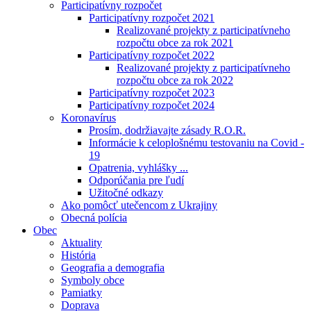
Participatívny rozpočet
Participatívny rozpočet 2021
Realizované projekty z participatívneho
rozpočtu obce za rok 2021
Participatívny rozpočet 2022
Realizované projekty z participatívneho
rozpočtu obce za rok 2022
Participatívny rozpočet 2023
Participatívny rozpočet 2024
Koronavírus
Prosím, dodržiavajte zásady R.O.R.
Informácie k celoplošnému testovaniu na Covid -
19
Opatrenia, vyhlášky ...
Odporúčania pre ľudí
Užitočné odkazy
Ako pomôcť utečencom z Ukrajiny
Obecná polícia
Obec
Aktuality
História
Geografia a demografia
Symboly obce
Pamiatky
Doprava