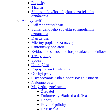
Poplatky
Tlačivá
Súhlas daňového subjektu so zasielaním
oznámenia
Ako vybaviť
Daň z nehnuteľnosti
Súhlas daňového subjektu so zasielaním
oznámenia
Daň za psa
Miestny poplatok za rozvoj
Cintorínsky poplatok
Evidovanie samostatne hospodáriacich roľníkov
Trvalý pobyt
Sobáš
Úmrtný list
Pripojenie na kanalizáciu
Odchyt psov
Osvedčovanie listín a podpisov na listinách
Nájomné byty
Malý zdroj znečistenia
Žiadateľ
Dokumenty, žiadosti a tlačivá
Lehoty
Povinné prílohy
Legislatíva