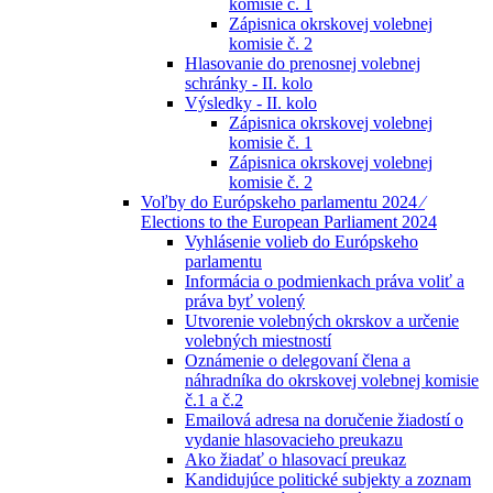
komisie č. 1
Zápisnica okrskovej volebnej
komisie č. 2
Hlasovanie do prenosnej volebnej
schránky - II. kolo
Výsledky - II. kolo
Zápisnica okrskovej volebnej
komisie č. 1
Zápisnica okrskovej volebnej
komisie č. 2
Voľby do Európskeho parlamentu 2024 ⁄
Elections to the European Parliament 2024
Vyhlásenie volieb do Európskeho
parlamentu
Informácia o podmienkach práva voliť a
práva byť volený
Utvorenie volebných okrskov a určenie
volebných miestností
Oznámenie o delegovaní člena a
náhradníka do okrskovej volebnej komisie
č.1 a č.2
Emailová adresa na doručenie žiadostí o
vydanie hlasovacieho preukazu
Ako žiadať o hlasovací preukaz
Kandidujúce politické subjekty a zoznam