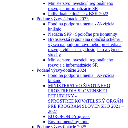
Ministerstvo investícií, regionálneho
rozvoja a informatizácie SR
Individuálne dotácie z BSK 2022
Podané výzvy ⁄ dotácie 2023
Fond na podporu umenia - Akvizícia
knižníc
Nadácia SPP - Spoločne pre komunity
Bratislavská regionálna dotačná schéma –
výzva na podporu životného prostredia a
rozvoja vidieka – cyklostojisko a výmena
strechy
Ministerstvo investícií, regionálneho
rozvoja a informatizácie SR
Podané výzvy⁄dotácie 2024
Fond na podporu umenia - Akvizícia
knižníc
MINISTERSTVO ŽIVOTNÉHO
PROSTREDIA SLOVENSKEJ
REPUBLIKY -
SPROSTREDKOVATEĽSKÝ ORGÁN
PRE PROGRAM SLOVENSKO 2021 –
2027
EUROFONDY gov.sk
Environmentálny fond
Podané výzvy⁄dotácie 2025