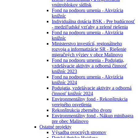
vnútroblokov sídlisk
Fond na podporu umenia - Akvizícia
knižníc
Individuálna dotácia BSK - Pre budúcnosť
- medziľudské vzťahy a zelené riešenia
Fond na podporu umenia - Akvizícia
knižníc
Ministerstvo investícií, regionálneho
rozvoja a informatizácie SR - Riešenie
migračných výziev v obce Malinovo
Fond na podporu umenia - Podujatia,
vzdelávacie aktivity a odborná činnosť
knižníc 2023
Fond na podporu umenia - Akvizícia
knižníc 2024
Podujatia, vzdelávacie aktivity a odborná
činnosť knižníc 2024
Environmentálny fond - Rekonštrukcia
verejného osvetlenia
Rekonštrukcia zberného dvoru
Environmentálny fond - Nákup minibagra
pre obec Malinovo
Ostatné projekty
Výsadba ovocných stromov
Detské ihrisko Hojdana