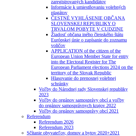
zaregistrovaných kandidátov
Informácie k umiestňovaniu volebných
plagátov
ČESTNÉ VYHLÁSENIE OBČANA
SLOVENSKEJ REPUBLIKY O
TRVALOM POBYTE V CUDZINE
Žiadosť občana iného členského štátu
Európskej únie o zapísanie do zoznamu
voličov
APPLICATION of the citizen of the
European Union Member State for entry
into the Electoral Register for The
European Parliament elections 2024 on the
territory of the Slovak Republic
Hlasovanie do prenosnej volebnej
schránky
Voľby do Národnej rady Slovenskej republiky
2023
Voľby do orgánov samosprávy obcí a voľby
do orgánov samosprávnych krajov 2022
Voľby do orgánov samosprávy obcí 2021
Referendum
Referendum 2026
Referendum 2023
Sčítanie obyvateľov, domov a bytov 2020+2021