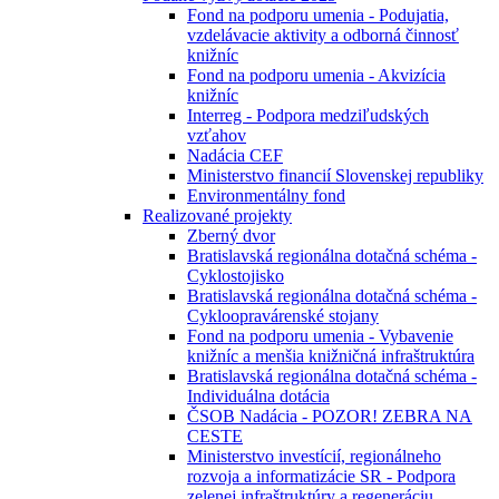
Fond na podporu umenia - Podujatia,
vzdelávacie aktivity a odborná činnosť
knižníc
Fond na podporu umenia - Akvizícia
knižníc
Interreg - Podpora medziľudských
vzťahov
Nadácia CEF
Ministerstvo financií Slovenskej republiky
Environmentálny fond
Realizované projekty
Zberný dvor
Bratislavská regionálna dotačná schéma -
Cyklostojisko
Bratislavská regionálna dotačná schéma -
Cykloopravárenské stojany
Fond na podporu umenia - Vybavenie
knižníc a menšia knižničná infraštruktúra
Bratislavská regionálna dotačná schéma -
Individuálna dotácia
ČSOB Nadácia - POZOR! ZEBRA NA
CESTE
Ministerstvo investícií, regionálneho
rozvoja a informatizácie SR - Podpora
zelenej infraštruktúry a regeneráciu