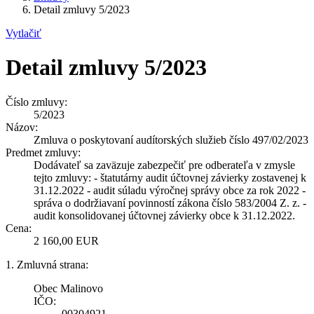
Detail zmluvy 5/2023
Vytlačiť
Detail zmluvy 5/2023
Číslo zmluvy:
5/2023
Názov:
Zmluva o poskytovaní audítorských služieb číslo 497/02/2023
Predmet zmluvy:
Dodávateľ sa zaväzuje zabezpečiť pre odberateľa v zmysle
tejto zmluvy: - štatutárny audit účtovnej závierky zostavenej k
31.12.2022 - audit súladu výročnej správy obce za rok 2022 -
správa o dodržiavaní povinností zákona číslo 583/2004 Z. z. -
audit konsolidovanej účtovnej závierky obce k 31.12.2022.
Cena:
2 160,00 EUR
1. Zmluvná strana:
Obec Malinovo
IČO:
00304921