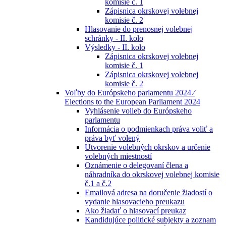
komisie č. 1
Zápisnica okrskovej volebnej
komisie č. 2
Hlasovanie do prenosnej volebnej
schránky - II. kolo
Výsledky - II. kolo
Zápisnica okrskovej volebnej
komisie č. 1
Zápisnica okrskovej volebnej
komisie č. 2
Voľby do Európskeho parlamentu 2024 ⁄
Elections to the European Parliament 2024
Vyhlásenie volieb do Európskeho
parlamentu
Informácia o podmienkach práva voliť a
práva byť volený
Utvorenie volebných okrskov a určenie
volebných miestností
Oznámenie o delegovaní člena a
náhradníka do okrskovej volebnej komisie
č.1 a č.2
Emailová adresa na doručenie žiadostí o
vydanie hlasovacieho preukazu
Ako žiadať o hlasovací preukaz
Kandidujúce politické subjekty a zoznam