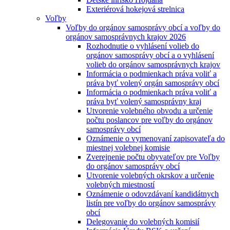
Exteriérová hokejová strelnica
Voľby
Voľby do orgánov samosprávy obcí a voľby do
orgánov samosprávnych krajov 2026
Rozhodnutie o vyhlásení volieb do
orgánov samosprávy obcí a o vyhlásení
volieb do orgánov samosprávnych krajov
Informácia o podmienkach práva voliť a
práva byť volený orgán samosprávy obcí
Informácia o podmienkach práva voliť a
práva byť volený samosprávny kraj
Utvorenie volebného obvodu a určenie
počtu poslancov pre voľby do orgánov
samosprávy obcí
Oznámenie o vymenovaní zapisovateľa do
miestnej volebnej komisie
Zverejnenie počtu obyvateľov pre Voľby
do orgánov samosprávy obcí
Utvorenie volebných okrskov a určenie
volebných miestností
Oznámenie o odovzdávaní kandidátnych
listín pre voľby do orgánov samosprávy
obcí
Delegovanie do volebných komisií