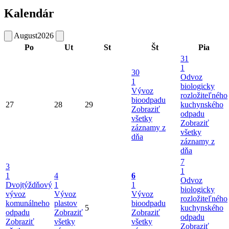
Kalendár
August
2026
Po
Ut
St
Št
Pia
31
1
30
Odvoz
1
biologicky
Vývoz
rozložiteľného
bioodpadu
27
28
29
kuchynského
Zobraziť
odpadu
všetky
Zobraziť
záznamy z
všetky
dňa
záznamy z
dňa
7
3
1
1
4
6
Odvoz
Dvojtýždňový
1
1
biologicky
vývoz
Vývoz
Vývoz
rozložiteľného
komunálneho
plastov
bioodpadu
5
kuchynského
odpadu
Zobraziť
Zobraziť
odpadu
Zobraziť
všetky
všetky
Zobraziť