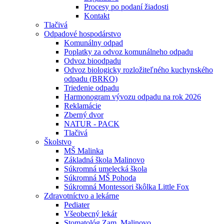
Procesy po podaní žiadosti
Kontakt
Tlačivá
Odpadové hospodárstvo
Komunálny odpad
Poplatky za odvoz komunálneho odpadu
Odvoz bioodpadu
Odvoz biologicky rozložiteľného kuchynského
odpadu (BRKO)
Triedenie odpadu
Harmonogram vývozu odpadu na rok 2026
Reklamácie
Zberný dvor
NATUR - PACK
Tlačivá
Školstvo
MŠ Malinka
Základná škola Malinovo
Súkromná umelecká škola
Súkromná MŠ Pohoda
Súkromná Montessori škôlka Little Fox
Zdravotníctvo a lekárne
Pediater
Všeobecný lekár
Stomatológ Zam. Malinovo