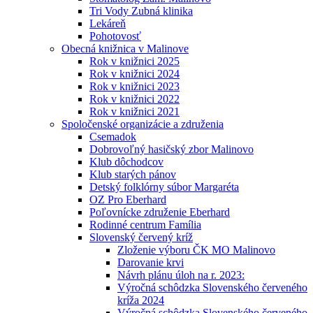
Tri Vody Zubná klinika
Lekáreň
Pohotovosť
Obecná knižnica v Malinove
Rok v knižnici 2025
Rok v knižnici 2024
Rok v knižnici 2023
Rok v knižnici 2022
Rok v knižnici 2021
Spoločenské organizácie a združenia
Csemadok
Dobrovoľný hasičský zbor Malinovo
Klub dôchodcov
Klub starých pánov
Detský folklórny súbor Margaréta
OZ Pro Eberhard
Poľovnícke združenie Eberhard
Rodinné centrum Família
Slovenský červený kríž
Zloženie výboru ČK MO Malinovo
Darovanie krvi
Návrh plánu úloh na r. 2023:
Výročná schôdzka Slovenského červeného
kríža 2024
Výročná schôdzka Slovenského červeného