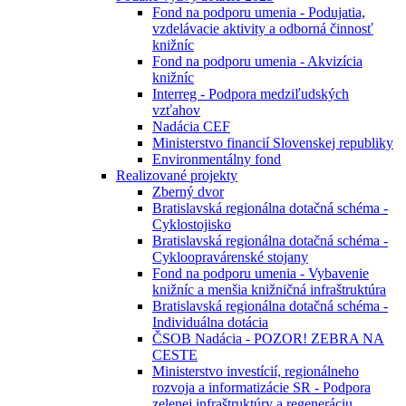
Fond na podporu umenia - Podujatia,
vzdelávacie aktivity a odborná činnosť
knižníc
Fond na podporu umenia - Akvizícia
knižníc
Interreg - Podpora medziľudských
vzťahov
Nadácia CEF
Ministerstvo financií Slovenskej republiky
Environmentálny fond
Realizované projekty
Zberný dvor
Bratislavská regionálna dotačná schéma -
Cyklostojisko
Bratislavská regionálna dotačná schéma -
Cykloopravárenské stojany
Fond na podporu umenia - Vybavenie
knižníc a menšia knižničná infraštruktúra
Bratislavská regionálna dotačná schéma -
Individuálna dotácia
ČSOB Nadácia - POZOR! ZEBRA NA
CESTE
Ministerstvo investícií, regionálneho
rozvoja a informatizácie SR - Podpora
zelenej infraštruktúry a regeneráciu