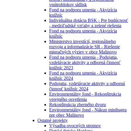
vnútroblokov sídlisk
Fond na podporu umenia - Akvizícia
knižníc
Individuálna dotácia BSK - Pre budúcnosť
- medziľudské vzťahy a zelené riešenia
Fond na podporu umenia - Akvizícia
knižníc
Ministerstvo investícií, regionálneho
rozvoja a informatizácie SR - Riešenie
migračných výziev v obce Malinovo
Fond na podporu umenia - Podujatia,
vzdelávacie aktivity a odborná činnosť
knižníc 2023
Fond na podporu umenia - Akvizícia
knižníc 2024
Podujatia, vzdelávacie aktivity a odborná
činnosť knižníc 2024
Environmentálny fond - Rekonštrukcia
verejného osvetlenia
Rekonštrukcia zberného dvoru
Environmentálny fond - Nákup minibagra
pre obec Malinovo
Ostatné projekty
Výsadba ovocných stromov
Detské ihrisko Hojdana