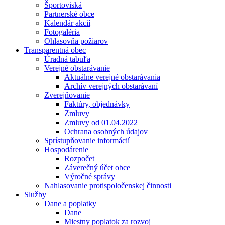
Športoviská
Partnerské obce
Kalendár akcií
Fotogaléria
Ohlasovňa požiarov
Transparentná obec
Úradná tabuľa
Verejné obstarávanie
Aktuálne verejné obstarávania
Archív verejných obstarávaní
Zverejňovanie
Faktúry, objednávky
Zmluvy
Zmluvy od 01.04.2022
Ochrana osobných údajov
Sprístupňovanie informácií
Hospodárenie
Rozpočet
Záverečný účet obce
Výročné správy
Nahlasovanie protispoločenskej činnosti
Služby
Dane a poplatky
Dane
Miestny poplatok za rozvoj