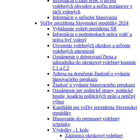
Informácia Úradu BSK o určení
volebných obvodov a počtu poslancov v
nich volených
Informácie o spôsobe hlasovania
Voľby prezidenta Slovenskej republiky 2024
Vyhlásenie volieb prezidenta SR
Informácia o podmienkach práva voliť a
práva byť volený
Utvorenie volebných okrskov a určenie
volebných miestností
Oznámenie o delegovaní člena a
náhradníka do okrskovej volebnej komisie
č.1 a č.2
Adresa na doručenie žiadostí o vydanie
hlasovacieho preukazu
Žiadosť o vydanie hlasovacieho preukazu
Oznámenie pre politické strany, politické
hnutie, koalíciu politických strán a petičný
výbor
Kandidáti pre voľby prezidenta Slovenskej
republiky
Hlasovanie do prenosnej volebnej
schránky
Výsledky - I. kolo
Zápisnica okrskovej volebnej