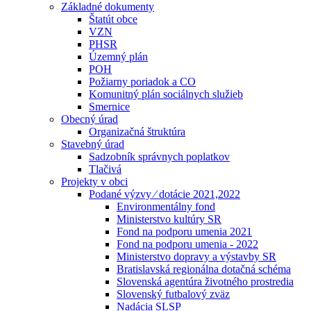
Základné dokumenty
Štatút obce
VZN
PHSR
Územný plán
POH
Požiarny poriadok a CO
Komunitný plán sociálnych služieb
Smernice
Obecný úrad
Organizačná štruktúra
Stavebný úrad
Sadzobník správnych poplatkov
Tlačivá
Projekty v obci
Podané výzvy ⁄ dotácie 2021,2022
Environmentálny fond
Ministerstvo kultúry SR
Fond na podporu umenia 2021
Fond na podporu umenia - 2022
Ministerstvo dopravy a výstavby SR
Bratislavská regionálna dotačná schéma
Slovenská agentúra životného prostredia
Slovenský futbalový zväz
Nadácia SLSP