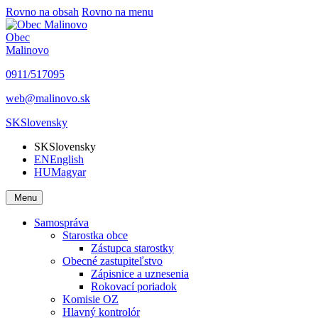
Rovno na obsah
Rovno na menu
Obec
Malinovo
0911/517095
web@malinovo.sk
SK
Slovensky
SK
Slovensky
EN
English
HU
Magyar
Menu
Samospráva
Starostka obce
Zástupca starostky
Obecné zastupiteľstvo
Zápisnice a uznesenia
Rokovací poriadok
Komisie OZ
Hlavný kontrolór