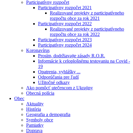
Participatívny rozpočet
Participatívny rozpočet 2021
Realizované projekty z participatívneho
rozpočtu obce za rok 2021
Participatívny rozpočet 2022
Realizované projekty z participatívneho
rozpočtu obce za rok 2022
Participatívny rozpočet 2023
Participatívny rozpočet 2024
Koronavírus
Prosím, dodržiavajte zásady R.O.R.
Informácie k celoplošnému testovaniu na Covid -
19
Opatrenia, vyhlášky ...
Odporúčania pre ľudí
Užitočné odkazy
Ako pomôcť utečencom z Ukrajiny
Obecná polícia
Obec
Aktuality
História
Geografia a demografia
Symboly obce
Pamiatky
Doprava