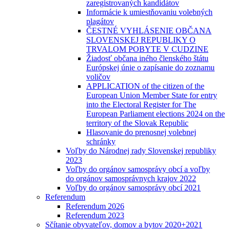
zaregistrovaných kandidátov
Informácie k umiestňovaniu volebných
plagátov
ČESTNÉ VYHLÁSENIE OBČANA
SLOVENSKEJ REPUBLIKY O
TRVALOM POBYTE V CUDZINE
Žiadosť občana iného členského štátu
Európskej únie o zapísanie do zoznamu
voličov
APPLICATION of the citizen of the
European Union Member State for entry
into the Electoral Register for The
European Parliament elections 2024 on the
territory of the Slovak Republic
Hlasovanie do prenosnej volebnej
schránky
Voľby do Národnej rady Slovenskej republiky
2023
Voľby do orgánov samosprávy obcí a voľby
do orgánov samosprávnych krajov 2022
Voľby do orgánov samosprávy obcí 2021
Referendum
Referendum 2026
Referendum 2023
Sčítanie obyvateľov, domov a bytov 2020+2021