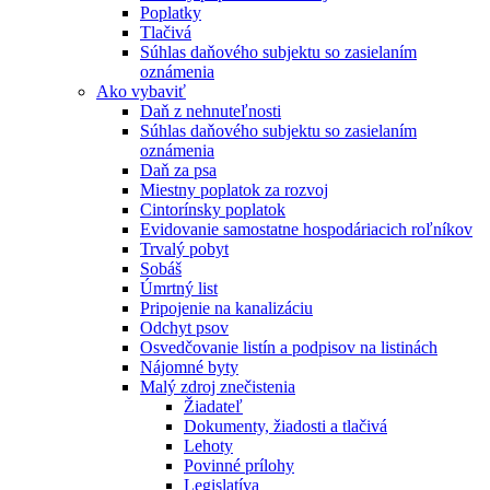
Poplatky
Tlačivá
Súhlas daňového subjektu so zasielaním
oznámenia
Ako vybaviť
Daň z nehnuteľnosti
Súhlas daňového subjektu so zasielaním
oznámenia
Daň za psa
Miestny poplatok za rozvoj
Cintorínsky poplatok
Evidovanie samostatne hospodáriacich roľníkov
Trvalý pobyt
Sobáš
Úmrtný list
Pripojenie na kanalizáciu
Odchyt psov
Osvedčovanie listín a podpisov na listinách
Nájomné byty
Malý zdroj znečistenia
Žiadateľ
Dokumenty, žiadosti a tlačivá
Lehoty
Povinné prílohy
Legislatíva