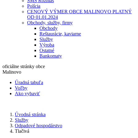
SMS Rozhlas
Polícia
CENOVÝ VÝMER OBCE MALINOVO PLATNÝ
OD 01.01.2024
Obchody, služby, firmy
Obchody
Reštaurácie, kaviarne
Služby
Výroba
Ostatné
Bankomaty
oficiálne stránky obce
Malinovo
Úradná tabuľa
Voľby
Ako vybaviť
Úvodná stránka
Služby
Odpadové hospodárstvo
Tlačivá