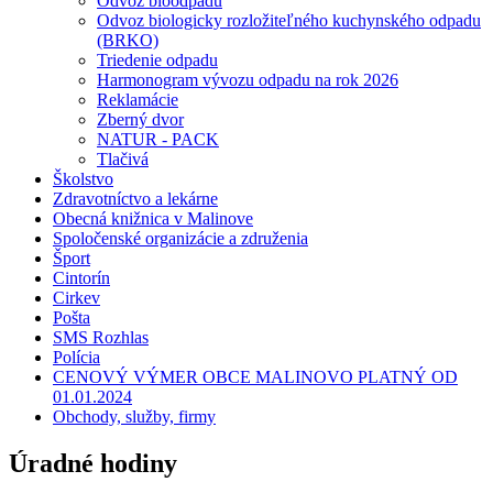
Odvoz bioodpadu
Odvoz biologicky rozložiteľného kuchynského odpadu
(BRKO)
Triedenie odpadu
Harmonogram vývozu odpadu na rok 2026
Reklamácie
Zberný dvor
NATUR - PACK
Tlačivá
Školstvo
Zdravotníctvo a lekárne
Obecná knižnica v Malinove
Spoločenské organizácie a združenia
Šport
Cintorín
Cirkev
Pošta
SMS Rozhlas
Polícia
CENOVÝ VÝMER OBCE MALINOVO PLATNÝ OD
01.01.2024
Obchody, služby, firmy
Úradné hodiny