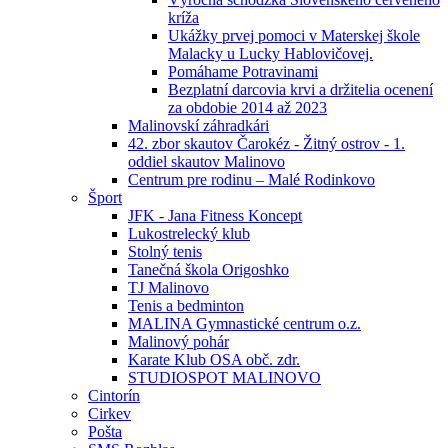
kríža
Ukážky prvej pomoci v Materskej škole
Malacky u Lucky Hablovičovej.
Pomáhame Potravinami
Bezplatní darcovia krvi a držitelia ocenení
za obdobie 2014 až 2023
Malinovskí záhradkári
42. zbor skautov Čarokéz - Žitný ostrov - 1.
oddiel skautov Malinovo
Centrum pre rodinu – Malé Rodinkovo
Šport
JFK - Jana Fitness Koncept
Lukostrelecký klub
Stolný tenis
Tanečná škola Origoshko
TJ Malinovo
Tenis a bedminton
MALINA Gymnastické centrum o.z.
Malinový pohár
Karate Klub OSA obč. zdr.
STUDIOSPOT MALINOVO
Cintorín
Cirkev
Pošta