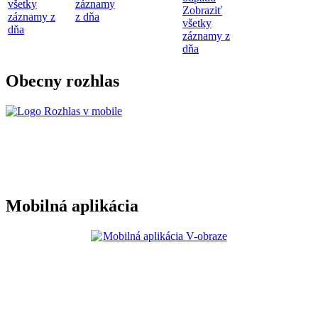
všetky
záznamy
Zobraziť
záznamy z
z dňa
všetky
dňa
záznamy z
dňa
Obecny rozhlas
Mobilná aplikácia