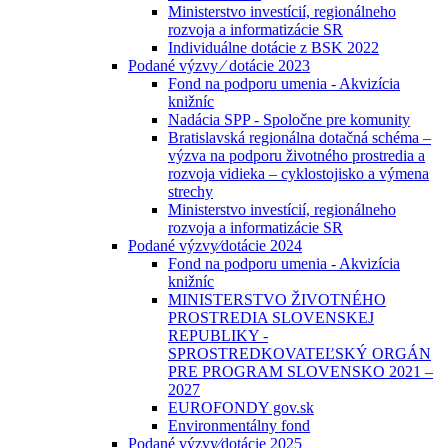
Ministerstvo investícií, regionálneho
rozvoja a informatizácie SR
Individuálne dotácie z BSK 2022
Podané výzvy ⁄ dotácie 2023
Fond na podporu umenia - Akvizícia
knižníc
Nadácia SPP - Spoločne pre komunity
Bratislavská regionálna dotačná schéma –
výzva na podporu životného prostredia a
rozvoja vidieka – cyklostojisko a výmena
strechy
Ministerstvo investícií, regionálneho
rozvoja a informatizácie SR
Podané výzvy⁄dotácie 2024
Fond na podporu umenia - Akvizícia
knižníc
MINISTERSTVO ŽIVOTNÉHO
PROSTREDIA SLOVENSKEJ
REPUBLIKY -
SPROSTREDKOVATEĽSKÝ ORGÁN
PRE PROGRAM SLOVENSKO 2021 –
2027
EUROFONDY gov.sk
Environmentálny fond
Podané výzvy⁄dotácie 2025