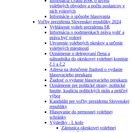
Informácia Úradu BSK o určení
volebných obvodov a počtu poslancov v
nich volených
Informácie o spôsobe hlasovania
Voľby prezidenta Slovenskej republiky 2024
Vyhlásenie volieb prezidenta SR
Informácia o podmienkach práva voliť a
práva byť volený
Utvorenie volebných okrskov a určenie
volebných miestností
Oznámenie o delegovaní člena a
náhradníka do okrskovej volebnej komisie
č.1 a č.2
Adresa na doručenie žiadostí o vydanie
hlasovacieho preukazu
Žiadosť o vydanie hlasovacieho preukazu
Oznámenie pre politické strany, politické
hnutie, koalíciu politických strán a petičný
výbor
Kandidáti pre voľby prezidenta Slovenskej
republiky
Hlasovanie do prenosnej volebnej
schránky
Výsledky - I. kolo
Zápisnica okrskovej volebnej