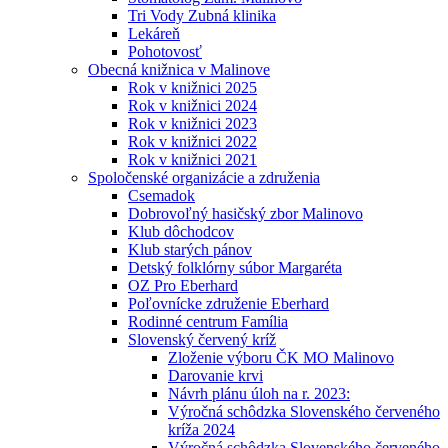
Tri Vody Zubná klinika
Lekáreň
Pohotovosť
Obecná knižnica v Malinove
Rok v knižnici 2025
Rok v knižnici 2024
Rok v knižnici 2023
Rok v knižnici 2022
Rok v knižnici 2021
Spoločenské organizácie a združenia
Csemadok
Dobrovoľný hasičský zbor Malinovo
Klub dôchodcov
Klub starých pánov
Detský folklórny súbor Margaréta
OZ Pro Eberhard
Poľovnícke združenie Eberhard
Rodinné centrum Família
Slovenský červený kríž
Zloženie výboru ČK MO Malinovo
Darovanie krvi
Návrh plánu úloh na r. 2023:
Výročná schôdzka Slovenského červeného
kríža 2024
Výročná schôdzka Slovenského červeného