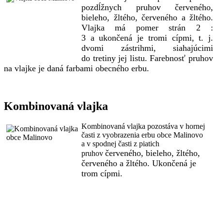
pozdĺžnych pruhov červeného,
bieleho, žltého, červeného a žltého.
Vlajka má pomer strán 2 :
3 a ukončená je tromi cípmi, t. j.
dvomi zástrihmi, siahajúcimi
do tretiny jej listu. Farebnosť pruhov
na vlajke je daná farbami obecného erbu.
Kombinovaná vlajka
Kombinovaná vlajka pozostáva v hornej
časti z vyobrazenia erbu obce Malinovo
a v spodnej časti z piatich
červeného, bieleho, žltého,
pruhov
červeného a žltého. Ukončená je
trom cípmi.