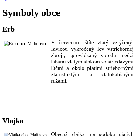
Symboly obce
Erb
V červenom štíte zlatý vztýčený,
ľavicou vykročený lev vstriebornej
zbroji, sprevádzaný vpredu medzi
labami zlatým slnkom so striedavými
lúčmi a okolo piatimi striebornými
zlatostredými a zlatokališnými
ružami.
Vlajka
Obecná vlajka má podobu piatich