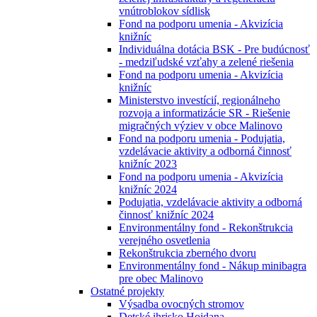
vnútroblokov sídlisk
Fond na podporu umenia - Akvizícia
knižníc
Individuálna dotácia BSK - Pre budúcnosť
- medziľudské vzťahy a zelené riešenia
Fond na podporu umenia - Akvizícia
knižníc
Ministerstvo investícií, regionálneho
rozvoja a informatizácie SR - Riešenie
migračných výziev v obce Malinovo
Fond na podporu umenia - Podujatia,
vzdelávacie aktivity a odborná činnosť
knižníc 2023
Fond na podporu umenia - Akvizícia
knižníc 2024
Podujatia, vzdelávacie aktivity a odborná
činnosť knižníc 2024
Environmentálny fond - Rekonštrukcia
verejného osvetlenia
Rekonštrukcia zberného dvoru
Environmentálny fond - Nákup minibagra
pre obec Malinovo
Ostatné projekty
Výsadba ovocných stromov
Detské ihrisko Hojdana