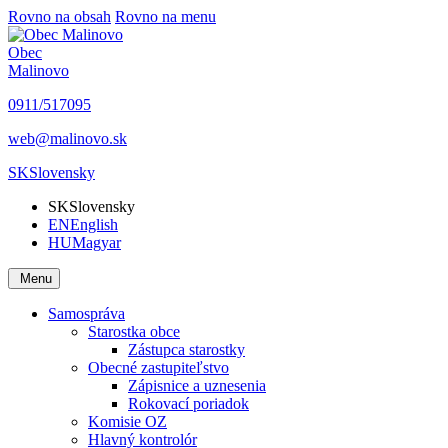
Rovno na obsah
Rovno na menu
Obec
Malinovo
0911/517095
web@malinovo.sk
SK
Slovensky
SK
Slovensky
EN
English
HU
Magyar
Menu
Samospráva
Starostka obce
Zástupca starostky
Obecné zastupiteľstvo
Zápisnice a uznesenia
Rokovací poriadok
Komisie OZ
Hlavný kontrolór