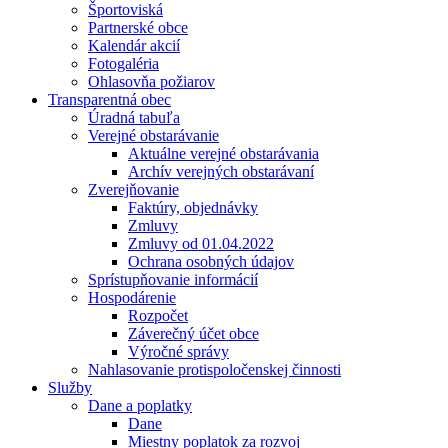
Športoviská
Partnerské obce
Kalendár akcií
Fotogaléria
Ohlasovňa požiarov
Transparentná obec
Úradná tabuľa
Verejné obstarávanie
Aktuálne verejné obstarávania
Archív verejných obstarávaní
Zverejňovanie
Faktúry, objednávky
Zmluvy
Zmluvy od 01.04.2022
Ochrana osobných údajov
Sprístupňovanie informácií
Hospodárenie
Rozpočet
Záverečný účet obce
Výročné správy
Nahlasovanie protispoločenskej činnosti
Služby
Dane a poplatky
Dane
Miestny poplatok za rozvoj