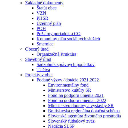
Základné dokumenty
Štatút obce
VZN
PHSR
Územný plán
POH
Požiarny poriadok a CO
Komunitný plán sociálnych služieb
Smernice
Obecný úrad
Organizačná štruktúra
Stavebný úrad
Sadzobník správnych poplatkov
Tlačivá
Projekty v obci
Podané výzvy ⁄ dotácie 2021,2022
Environmentálny fond
Ministerstvo kultúry SR
Fond na podporu umenia 2021
Fond na podporu umenia - 2022
Ministerstvo dopravy a výstavby SR
Bratislavská regionálna dotačná schéma
Slovenská agentúra životného prostredia
Slovenský futbalový zväz
Nadácia SLSP