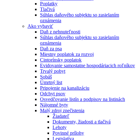
Poplatky
Tlačivá
Súhlas daňového subjektu so zasielaním
oznámenia
Ako vybaviť
Daň z nehnuteľnosti
Súhlas daňového subjektu so zasielaním
oznámenia
Daň za psa
Miestny poplatok za rozvoj
Cintorínsky poplatok
Evidovanie samostatne hospodáriacich roľníkov
Trvalý pobyt
Sobáš
Úmrtný list
Pripojenie na kanalizáciu
Odchyt psov
Osvedčovanie listín a podpisov na listinách
Nájomné byty
Malý zdroj znečistenia
Žiadateľ
Dokumenty, žiadosti a tlačivá
Lehoty
Povinné prílohy
Legislatíva