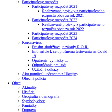
Participatívny rozpočet
Participatívny rozpočet 2021
Realizované projekty z participatívneho
rozpočtu obce za rok 2021
Participatívny rozpočet 2022
Realizované projekty z participatívneho
rozpočtu obce za rok 2022
Participatívny rozpočet 2023
Participatívny rozpočet 2024
Koronavírus
Prosím, dodržiavajte zásady R.O.R.
Informácie k celoplošnému testovaniu na Covid -
19
Opatrenia, vyhlášky ...
Odporúčania pre ľudí
Užitočné odkazy
Ako pomôcť utečencom z Ukrajiny
Obecná polícia
Obec
Aktuality
História
Geografia a demografia
Symboly obce
Pamiatky
Doprava