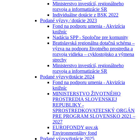
Ministerstvo investícií, regionálneho
rozvoja a informatizácie SR
Individuálne dotácie z BSK 2022
Podané výzvy ⁄ dotácie 2023
Fond na podporu umenia - Akvizícia
knižníc
Nadácia SPP - Spoločne pre komunity
Bratislavská regionálna dotačná schéma –
výzva na podporu životného prostredia a
rozvoja vidieka – cyklostojisko a výmena
strechy
Ministerstvo investícií, regionálneho
rozvoja a informatizácie SR
Podané výzvy⁄dotácie 2024
Fond na podporu umenia - Akvizícia
knižníc
MINISTERSTVO ŽIVOTNÉHO
PROSTREDIA SLOVENSKEJ
REPUBLIKY -
SPROSTREDKOVATEĽSKÝ ORGÁN
PRE PROGRAM SLOVENSKO 2021 –
2027
EUROFONDY gov.sk
Environmentálny fond
Podané výzvy⁄dotácie 2025