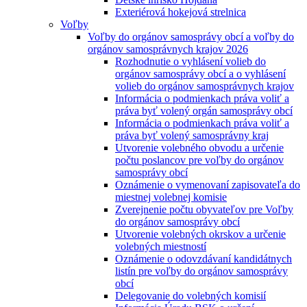
Exteriérová hokejová strelnica
Voľby
Voľby do orgánov samosprávy obcí a voľby do
orgánov samosprávnych krajov 2026
Rozhodnutie o vyhlásení volieb do
orgánov samosprávy obcí a o vyhlásení
volieb do orgánov samosprávnych krajov
Informácia o podmienkach práva voliť a
práva byť volený orgán samosprávy obcí
Informácia o podmienkach práva voliť a
práva byť volený samosprávny kraj
Utvorenie volebného obvodu a určenie
počtu poslancov pre voľby do orgánov
samosprávy obcí
Oznámenie o vymenovaní zapisovateľa do
miestnej volebnej komisie
Zverejnenie počtu obyvateľov pre Voľby
do orgánov samosprávy obcí
Utvorenie volebných okrskov a určenie
volebných miestností
Oznámenie o odovzdávaní kandidátnych
listín pre voľby do orgánov samosprávy
obcí
Delegovanie do volebných komisií