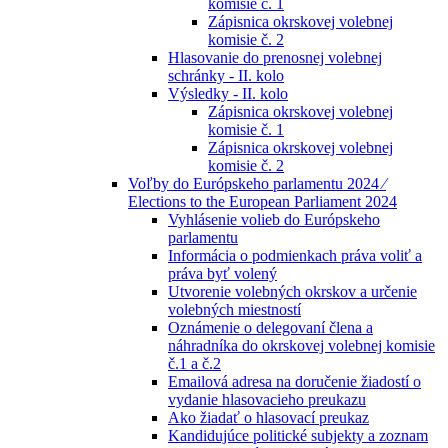
komisie č. 1
Zápisnica okrskovej volebnej
komisie č. 2
Hlasovanie do prenosnej volebnej
schránky - II. kolo
Výsledky - II. kolo
Zápisnica okrskovej volebnej
komisie č. 1
Zápisnica okrskovej volebnej
komisie č. 2
Voľby do Európskeho parlamentu 2024 ⁄
Elections to the European Parliament 2024
Vyhlásenie volieb do Európskeho
parlamentu
Informácia o podmienkach práva voliť a
práva byť volený
Utvorenie volebných okrskov a určenie
volebných miestností
Oznámenie o delegovaní člena a
náhradníka do okrskovej volebnej komisie
č.1 a č.2
Emailová adresa na doručenie žiadostí o
vydanie hlasovacieho preukazu
Ako žiadať o hlasovací preukaz
Kandidujúce politické subjekty a zoznam