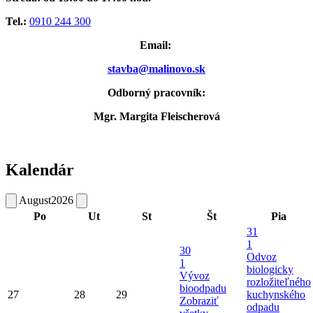
Tel.:
0910 244 300
Email:
stavba@malinovo.sk
Odborný pracovník:
Mgr. Margita Fleischerová
Kalendár
August
2026
Po
Ut
St
Št
Pia
31
1
30
Odvoz
1
biologicky
Vývoz
rozložiteľného
bioodpadu
27
28
29
kuchynského
Zobraziť
odpadu