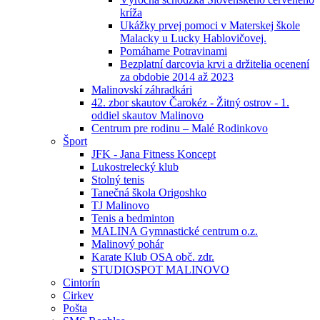
kríža
Ukážky prvej pomoci v Materskej škole
Malacky u Lucky Hablovičovej.
Pomáhame Potravinami
Bezplatní darcovia krvi a držitelia ocenení
za obdobie 2014 až 2023
Malinovskí záhradkári
42. zbor skautov Čarokéz - Žitný ostrov - 1.
oddiel skautov Malinovo
Centrum pre rodinu – Malé Rodinkovo
Šport
JFK - Jana Fitness Koncept
Lukostrelecký klub
Stolný tenis
Tanečná škola Origoshko
TJ Malinovo
Tenis a bedminton
MALINA Gymnastické centrum o.z.
Malinový pohár
Karate Klub OSA obč. zdr.
STUDIOSPOT MALINOVO
Cintorín
Cirkev
Pošta