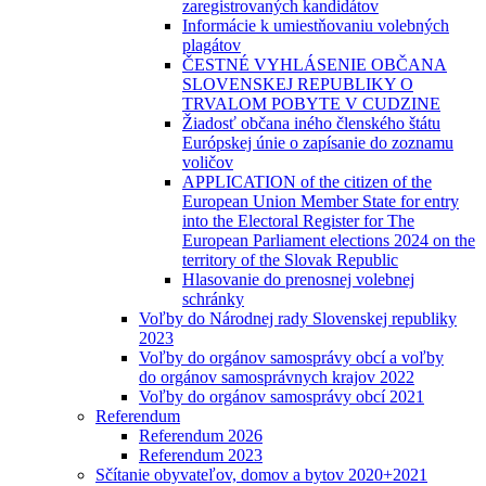
zaregistrovaných kandidátov
Informácie k umiestňovaniu volebných
plagátov
ČESTNÉ VYHLÁSENIE OBČANA
SLOVENSKEJ REPUBLIKY O
TRVALOM POBYTE V CUDZINE
Žiadosť občana iného členského štátu
Európskej únie o zapísanie do zoznamu
voličov
APPLICATION of the citizen of the
European Union Member State for entry
into the Electoral Register for The
European Parliament elections 2024 on the
territory of the Slovak Republic
Hlasovanie do prenosnej volebnej
schránky
Voľby do Národnej rady Slovenskej republiky
2023
Voľby do orgánov samosprávy obcí a voľby
do orgánov samosprávnych krajov 2022
Voľby do orgánov samosprávy obcí 2021
Referendum
Referendum 2026
Referendum 2023
Sčítanie obyvateľov, domov a bytov 2020+2021