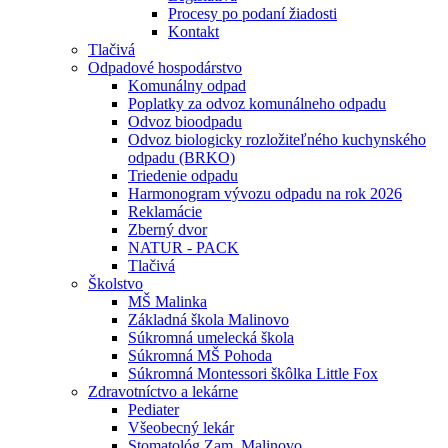
Procesy po podaní žiadosti
Kontakt
Tlačivá
Odpadové hospodárstvo
Komunálny odpad
Poplatky za odvoz komunálneho odpadu
Odvoz bioodpadu
Odvoz biologicky rozložiteľného kuchynského
odpadu (BRKO)
Triedenie odpadu
Harmonogram vývozu odpadu na rok 2026
Reklamácie
Zberný dvor
NATUR - PACK
Tlačivá
Školstvo
MŠ Malinka
Základná škola Malinovo
Súkromná umelecká škola
Súkromná MŠ Pohoda
Súkromná Montessori škôlka Little Fox
Zdravotníctvo a lekárne
Pediater
Všeobecný lekár
Stomatológ Zam. Malinovo