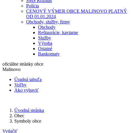
SMS Rozhlas
Polícia
CENOVÝ VÝMER OBCE MALINOVO PLATNÝ
OD 01.01.2024
Obchody, služby, firmy
Obchody
Reštaurácie, kaviarne
Služby
Výroba
Ostatné
Bankomaty
oficiálne stránky obce
Malinovo
Úradná tabuľa
Voľby
Ako vybaviť
Úvodná stránka
Obec
Symboly obce
Vytlačiť