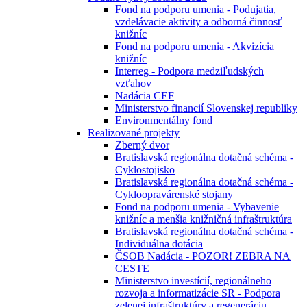
Fond na podporu umenia - Podujatia,
vzdelávacie aktivity a odborná činnosť
knižníc
Fond na podporu umenia - Akvizícia
knižníc
Interreg - Podpora medziľudských
vzťahov
Nadácia CEF
Ministerstvo financií Slovenskej republiky
Environmentálny fond
Realizované projekty
Zberný dvor
Bratislavská regionálna dotačná schéma -
Cyklostojisko
Bratislavská regionálna dotačná schéma -
Cykloopravárenské stojany
Fond na podporu umenia - Vybavenie
knižníc a menšia knižničná infraštruktúra
Bratislavská regionálna dotačná schéma -
Individuálna dotácia
ČSOB Nadácia - POZOR! ZEBRA NA
CESTE
Ministerstvo investícií, regionálneho
rozvoja a informatizácie SR - Podpora
zelenej infraštruktúry a regeneráciu