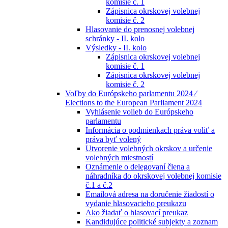
komisie č. 1
Zápisnica okrskovej volebnej
komisie č. 2
Hlasovanie do prenosnej volebnej
schránky - II. kolo
Výsledky - II. kolo
Zápisnica okrskovej volebnej
komisie č. 1
Zápisnica okrskovej volebnej
komisie č. 2
Voľby do Európskeho parlamentu 2024 ⁄
Elections to the European Parliament 2024
Vyhlásenie volieb do Európskeho
parlamentu
Informácia o podmienkach práva voliť a
práva byť volený
Utvorenie volebných okrskov a určenie
volebných miestností
Oznámenie o delegovaní člena a
náhradníka do okrskovej volebnej komisie
č.1 a č.2
Emailová adresa na doručenie žiadostí o
vydanie hlasovacieho preukazu
Ako žiadať o hlasovací preukaz
Kandidujúce politické subjekty a zoznam