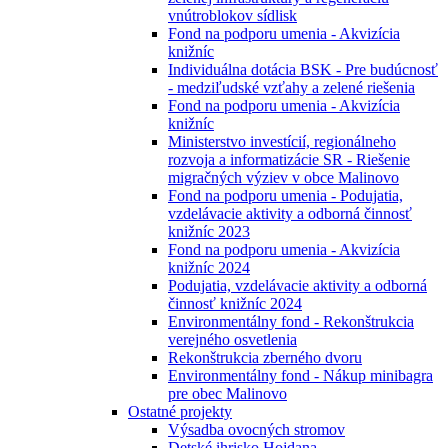
vnútroblokov sídlisk
Fond na podporu umenia - Akvizícia
knižníc
Individuálna dotácia BSK - Pre budúcnosť
- medziľudské vzťahy a zelené riešenia
Fond na podporu umenia - Akvizícia
knižníc
Ministerstvo investícií, regionálneho
rozvoja a informatizácie SR - Riešenie
migračných výziev v obce Malinovo
Fond na podporu umenia - Podujatia,
vzdelávacie aktivity a odborná činnosť
knižníc 2023
Fond na podporu umenia - Akvizícia
knižníc 2024
Podujatia, vzdelávacie aktivity a odborná
činnosť knižníc 2024
Environmentálny fond - Rekonštrukcia
verejného osvetlenia
Rekonštrukcia zberného dvoru
Environmentálny fond - Nákup minibagra
pre obec Malinovo
Ostatné projekty
Výsadba ovocných stromov
Detské ihrisko Hojdana