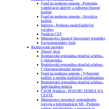
Fond na podporu umenia - Podujatia,
vzdelávacie aktivity a odborná činnosť
knižníc
Fond na podporu umenia - Akvizícia
knižníc
Interreg - Podpora medziľudských
vzťahov
Nadácia CEF
Ministerstvo financií Slovenskej republiky
Environmentálny fond
Realizované projekty
Zberný dvor
Bratislavská regionálna dotačná schéma -
Cyklostojisko
Bratislavská regionálna dotačná schéma -
Cykloopravárenské stojany
Fond na podporu umenia - Vybavenie
knižníc a menšia knižničná infraštruktúra
Bratislavská regionálna dotačná schéma -
Individuálna dotácia
ČSOB Nadácia - POZOR! ZEBRA NA
CESTE
Ministerstvo investícií, regionálneho
rozvoja a informatizácie SR - Podpora
zelenej infraštruktúry a regeneráciu