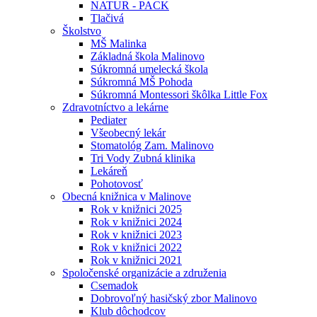
NATUR - PACK
Tlačivá
Školstvo
MŠ Malinka
Základná škola Malinovo
Súkromná umelecká škola
Súkromná MŠ Pohoda
Súkromná Montessori škôlka Little Fox
Zdravotníctvo a lekárne
Pediater
Všeobecný lekár
Stomatológ Zam. Malinovo
Tri Vody Zubná klinika
Lekáreň
Pohotovosť
Obecná knižnica v Malinove
Rok v knižnici 2025
Rok v knižnici 2024
Rok v knižnici 2023
Rok v knižnici 2022
Rok v knižnici 2021
Spoločenské organizácie a združenia
Csemadok
Dobrovoľný hasičský zbor Malinovo
Klub dôchodcov