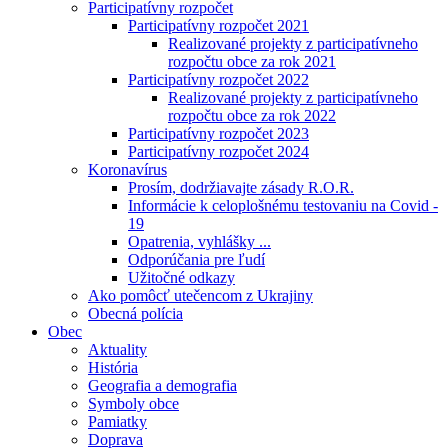
Participatívny rozpočet
Participatívny rozpočet 2021
Realizované projekty z participatívneho
rozpočtu obce za rok 2021
Participatívny rozpočet 2022
Realizované projekty z participatívneho
rozpočtu obce za rok 2022
Participatívny rozpočet 2023
Participatívny rozpočet 2024
Koronavírus
Prosím, dodržiavajte zásady R.O.R.
Informácie k celoplošnému testovaniu na Covid -
19
Opatrenia, vyhlášky ...
Odporúčania pre ľudí
Užitočné odkazy
Ako pomôcť utečencom z Ukrajiny
Obecná polícia
Obec
Aktuality
História
Geografia a demografia
Symboly obce
Pamiatky
Doprava