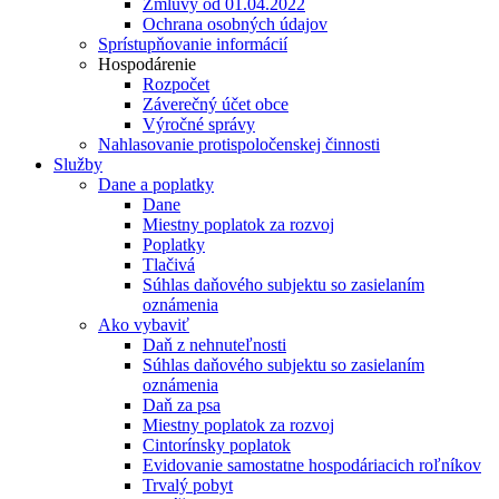
Zmluvy od 01.04.2022
Ochrana osobných údajov
Sprístupňovanie informácií
Hospodárenie
Rozpočet
Záverečný účet obce
Výročné správy
Nahlasovanie protispoločenskej činnosti
Služby
Dane a poplatky
Dane
Miestny poplatok za rozvoj
Poplatky
Tlačivá
Súhlas daňového subjektu so zasielaním
oznámenia
Ako vybaviť
Daň z nehnuteľnosti
Súhlas daňového subjektu so zasielaním
oznámenia
Daň za psa
Miestny poplatok za rozvoj
Cintorínsky poplatok
Evidovanie samostatne hospodáriacich roľníkov
Trvalý pobyt