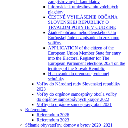
zaregistrovaných kandidátov
Informácie k umiestňovaniu volebných
plagátov
ČESTNÉ VYHLÁSENIE OBČANA
SLOVENSKEJ REPUBLIKY O
TRVALOM POBYTE V CUDZINE
Žiadosť občana iného členského štátu
Európskej únie o zapísanie do zoznamu
voličov
APPLICATION of the citizen of the
European Union Member State for entry
into the Electoral Register for The
European Parliament elections 2024 on the
territory of the Slovak Republic
Hlasovanie do prenosnej volebnej
schránky
Voľby do Národnej rady Slovenskej republiky
2023
Voľby do orgánov samosprávy obcí a voľby
do orgánov samosprávnych krajov 2022
Voľby do orgánov samosprávy obcí 2021
Referendum
Referendum 2026
Referendum 2023
Sčítanie obyvateľov, domov a bytov 2020+2021