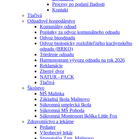
Procesy po podaní žiadosti
Kontakt
Tlačivá
Odpadové hospodárstvo
Komunálny odpad
Poplatky za odvoz komunálneho odpadu
Odvoz bioodpadu
Odvoz biologicky rozložiteľného kuchynského
odpadu (BRKO)
Triedenie odpadu
Harmonogram vývozu odpadu na rok 2026
Reklamácie
Zberný dvor
NATUR - PACK
Tlačivá
Školstvo
MŠ Malinka
Základná škola Malinovo
Súkromná umelecká škola
Súkromná MŠ Pohoda
Súkromná Montessori škôlka Little Fox
Zdravotníctvo a lekárne
Pediater
Všeobecný lekár
Stomatológ Zam. Malinovo