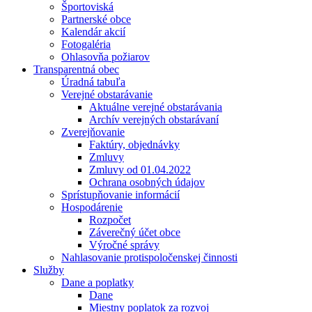
Športoviská
Partnerské obce
Kalendár akcií
Fotogaléria
Ohlasovňa požiarov
Transparentná obec
Úradná tabuľa
Verejné obstarávanie
Aktuálne verejné obstarávania
Archív verejných obstarávaní
Zverejňovanie
Faktúry, objednávky
Zmluvy
Zmluvy od 01.04.2022
Ochrana osobných údajov
Sprístupňovanie informácií
Hospodárenie
Rozpočet
Záverečný účet obce
Výročné správy
Nahlasovanie protispoločenskej činnosti
Služby
Dane a poplatky
Dane
Miestny poplatok za rozvoj