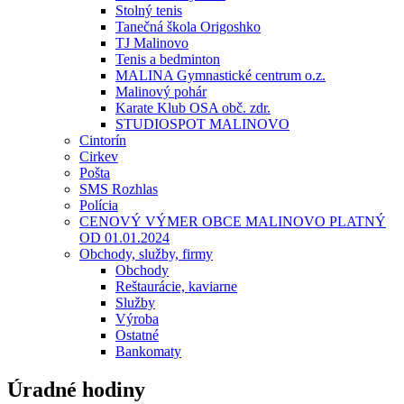
Stolný tenis
Tanečná škola Origoshko
TJ Malinovo
Tenis a bedminton
MALINA Gymnastické centrum o.z.
Malinový pohár
Karate Klub OSA obč. zdr.
STUDIOSPOT MALINOVO
Cintorín
Cirkev
Pošta
SMS Rozhlas
Polícia
CENOVÝ VÝMER OBCE MALINOVO PLATNÝ
OD 01.01.2024
Obchody, služby, firmy
Obchody
Reštaurácie, kaviarne
Služby
Výroba
Ostatné
Bankomaty
Úradné hodiny