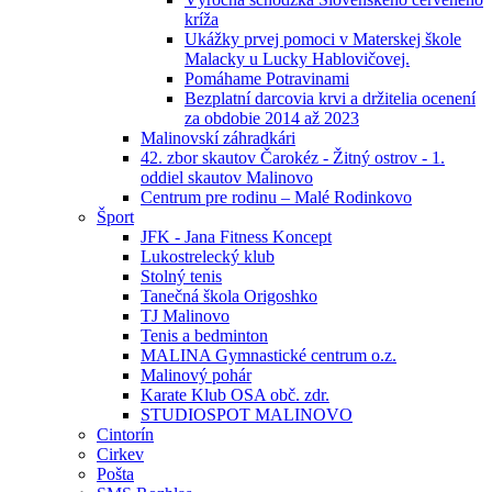
kríža
Ukážky prvej pomoci v Materskej škole
Malacky u Lucky Hablovičovej.
Pomáhame Potravinami
Bezplatní darcovia krvi a držitelia ocenení
za obdobie 2014 až 2023
Malinovskí záhradkári
42. zbor skautov Čarokéz - Žitný ostrov - 1.
oddiel skautov Malinovo
Centrum pre rodinu – Malé Rodinkovo
Šport
JFK - Jana Fitness Koncept
Lukostrelecký klub
Stolný tenis
Tanečná škola Origoshko
TJ Malinovo
Tenis a bedminton
MALINA Gymnastické centrum o.z.
Malinový pohár
Karate Klub OSA obč. zdr.
STUDIOSPOT MALINOVO
Cintorín
Cirkev
Pošta