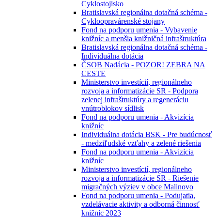
Cyklostojisko
Bratislavská regionálna dotačná schéma -
Cykloopravárenské stojany
Fond na podporu umenia - Vybavenie
knižníc a menšia knižničná infraštruktúra
Bratislavská regionálna dotačná schéma -
Individuálna dotácia
ČSOB Nadácia - POZOR! ZEBRA NA
CESTE
Ministerstvo investícií, regionálneho
rozvoja a informatizácie SR - Podpora
zelenej infraštruktúry a regeneráciu
vnútroblokov sídlisk
Fond na podporu umenia - Akvizícia
knižníc
Individuálna dotácia BSK - Pre budúcnosť
- medziľudské vzťahy a zelené riešenia
Fond na podporu umenia - Akvizícia
knižníc
Ministerstvo investícií, regionálneho
rozvoja a informatizácie SR - Riešenie
migračných výziev v obce Malinovo
Fond na podporu umenia - Podujatia,
vzdelávacie aktivity a odborná činnosť
knižníc 2023