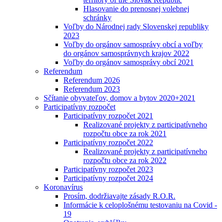
Hlasovanie do prenosnej volebnej
schránky
Voľby do Národnej rady Slovenskej republiky
2023
Voľby do orgánov samosprávy obcí a voľby
do orgánov samosprávnych krajov 2022
Voľby do orgánov samosprávy obcí 2021
Referendum
Referendum 2026
Referendum 2023
Sčítanie obyvateľov, domov a bytov 2020+2021
Participatívny rozpočet
Participatívny rozpočet 2021
Realizované projekty z participatívneho
rozpočtu obce za rok 2021
Participatívny rozpočet 2022
Realizované projekty z participatívneho
rozpočtu obce za rok 2022
Participatívny rozpočet 2023
Participatívny rozpočet 2024
Koronavírus
Prosím, dodržiavajte zásady R.O.R.
Informácie k celoplošnému testovaniu na Covid -
19