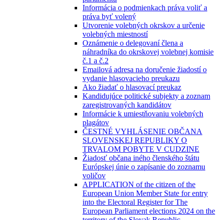
Informácia o podmienkach práva voliť a
práva byť volený
Utvorenie volebných okrskov a určenie
volebných miestností
Oznámenie o delegovaní člena a
náhradníka do okrskovej volebnej komisie
č.1 a č.2
Emailová adresa na doručenie žiadostí o
vydanie hlasovacieho preukazu
Ako žiadať o hlasovací preukaz
Kandidujúce politické subjekty a zoznam
zaregistrovaných kandidátov
Informácie k umiestňovaniu volebných
plagátov
ČESTNÉ VYHLÁSENIE OBČANA
SLOVENSKEJ REPUBLIKY O
TRVALOM POBYTE V CUDZINE
Žiadosť občana iného členského štátu
Európskej únie o zapísanie do zoznamu
voličov
APPLICATION of the citizen of the
European Union Member State for entry
into the Electoral Register for The
European Parliament elections 2024 on the
territory of the Slovak Republic