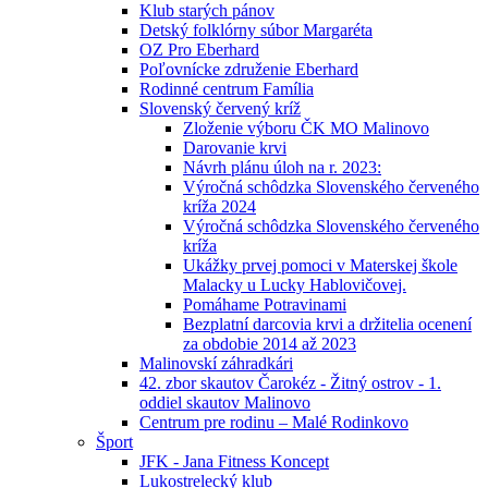
Klub starých pánov
Detský folklórny súbor Margaréta
OZ Pro Eberhard
Poľovnícke združenie Eberhard
Rodinné centrum Família
Slovenský červený kríž
Zloženie výboru ČK MO Malinovo
Darovanie krvi
Návrh plánu úloh na r. 2023:
Výročná schôdzka Slovenského červeného
kríža 2024
Výročná schôdzka Slovenského červeného
kríža
Ukážky prvej pomoci v Materskej škole
Malacky u Lucky Hablovičovej.
Pomáhame Potravinami
Bezplatní darcovia krvi a držitelia ocenení
za obdobie 2014 až 2023
Malinovskí záhradkári
42. zbor skautov Čarokéz - Žitný ostrov - 1.
oddiel skautov Malinovo
Centrum pre rodinu – Malé Rodinkovo
Šport
JFK - Jana Fitness Koncept
Lukostrelecký klub