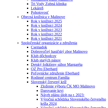
Tri Vody Zubná klinika
Lekáreň
Pohotovosť
Obecná knižnica v Malinove
Rok v knižnici 2025
Rok v knižnici 2024
Rok v knižnici 2023
Rok v knižnici 2022
Rok v knižnici 2021
Spoločenské organizácie a združenia
Csemadok
Dobrovoľný hasičský zbor Malinovo
Klub dôchodcov
Klub starých pánov
Detský folklórny súbor Margaréta
OZ Pro Eberhard
Poľovnícke združenie Eberhard
Rodinné centrum Família
Slovenský červený kríž
Zloženie výboru ČK MO Malinovo
Darovanie krvi
Návrh plánu úloh na r. 2023:
Výročná schôdzka Slovenského červeného
kríža 2024
Výročná schôdzka Slovenského červeného