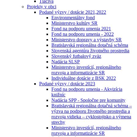
Tlačivá
Projekty v obci
Podané výzvy / dotácie 2021,2022
Environmentálny fond
Ministerstvo kultúry SR
Fond na podporu umenia 2021
Fond na podporu umenia - 2022
Ministerstvo dopravy a výstavby SR
Bratislavská regionálna dotačná schéma
Slovenská agentúra životného prostredia
Slovenský futbalový zväz
Nadácia SLSP
Ministerstvo investícií, regionálneho
rozvoja a informatizácie SR
Individuálne dotácie z BSK 2022
Podané výzvy / dotácie 2023
Fond na podporu umenia - Akvizícia
knižníc
Nadácia SPP - Spoločne pre komunity
Bratislavská regionálna dotačná schéma –
výzva na podporu životného prostredia a
rozvoja vidieka – cyklostojisko a výmena
strechy
Ministerstvo investícií, regionálneho
rozvoja a informatizácie SR