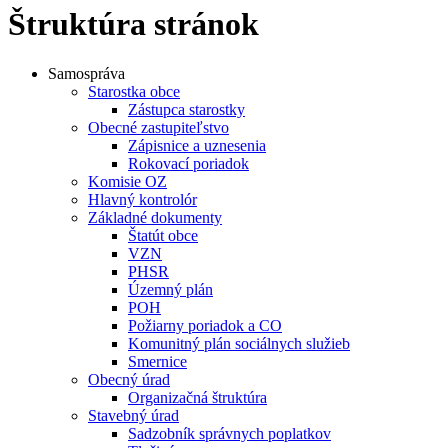
Štruktúra stránok
Samospráva
Starostka obce
Zástupca starostky
Obecné zastupiteľstvo
Zápisnice a uznesenia
Rokovací poriadok
Komisie OZ
Hlavný kontrolór
Základné dokumenty
Štatút obce
VZN
PHSR
Územný plán
POH
Požiarny poriadok a CO
Komunitný plán sociálnych služieb
Smernice
Obecný úrad
Organizačná štruktúra
Stavebný úrad
Sadzobník správnych poplatkov