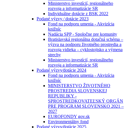
Ministerstvo investícií, regionálneho
rozvoja a informatizácie SR
Individuálne dotácie z BSK 2022
Podané výzvy ⁄ dotácie 2023
Fond na podporu umenia - Akvizícia
knižníc
Nadácia SPP - Spoločne pre komunity
Bratislavská regionálna dotačná schéma –
výzva na podporu životného prostredia a
rozvoja vidieka – cyklostojisko a výmena
strechy
Ministerstvo investícií, regionálneho
rozvoja a informatizácie SR
Podané výzvy⁄dotácie 2024
Fond na podporu umenia - Akvizícia
knižníc
MINISTERSTVO ŽIVOTNÉHO
PROSTREDIA SLOVENSKEJ
REPUBLIKY -
SPROSTREDKOVATEĽSKÝ ORGÁN
PRE PROGRAM SLOVENSKO 2021 –
2027
EUROFONDY gov.sk
Environmentálny fond
Podané výzvy⁄dotácie 2025