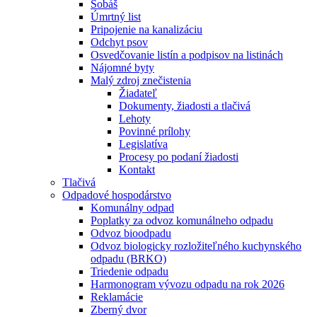
Sobáš
Úmrtný list
Pripojenie na kanalizáciu
Odchyt psov
Osvedčovanie listín a podpisov na listinách
Nájomné byty
Malý zdroj znečistenia
Žiadateľ
Dokumenty, žiadosti a tlačivá
Lehoty
Povinné prílohy
Legislatíva
Procesy po podaní žiadosti
Kontakt
Tlačivá
Odpadové hospodárstvo
Komunálny odpad
Poplatky za odvoz komunálneho odpadu
Odvoz bioodpadu
Odvoz biologicky rozložiteľného kuchynského
odpadu (BRKO)
Triedenie odpadu
Harmonogram vývozu odpadu na rok 2026
Reklamácie
Zberný dvor