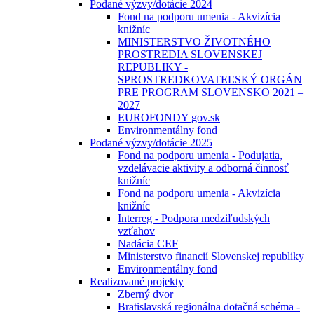
Podané výzvy/dotácie 2024
Fond na podporu umenia - Akvizícia
knižníc
MINISTERSTVO ŽIVOTNÉHO
PROSTREDIA SLOVENSKEJ
REPUBLIKY -
SPROSTREDKOVATEĽSKÝ ORGÁN
PRE PROGRAM SLOVENSKO 2021 –
2027
EUROFONDY gov.sk
Environmentálny fond
Podané výzvy/dotácie 2025
Fond na podporu umenia - Podujatia,
vzdelávacie aktivity a odborná činnosť
knižníc
Fond na podporu umenia - Akvizícia
knižníc
Interreg - Podpora medziľudských
vzťahov
Nadácia CEF
Ministerstvo financií Slovenskej republiky
Environmentálny fond
Realizované projekty
Zberný dvor
Bratislavská regionálna dotačná schéma -