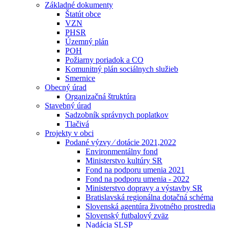
Základné dokumenty
Štatút obce
VZN
PHSR
Územný plán
POH
Požiarny poriadok a CO
Komunitný plán sociálnych služieb
Smernice
Obecný úrad
Organizačná štruktúra
Stavebný úrad
Sadzobník správnych poplatkov
Tlačivá
Projekty v obci
Podané výzvy ⁄ dotácie 2021,2022
Environmentálny fond
Ministerstvo kultúry SR
Fond na podporu umenia 2021
Fond na podporu umenia - 2022
Ministerstvo dopravy a výstavby SR
Bratislavská regionálna dotačná schéma
Slovenská agentúra životného prostredia
Slovenský futbalový zväz
Nadácia SLSP