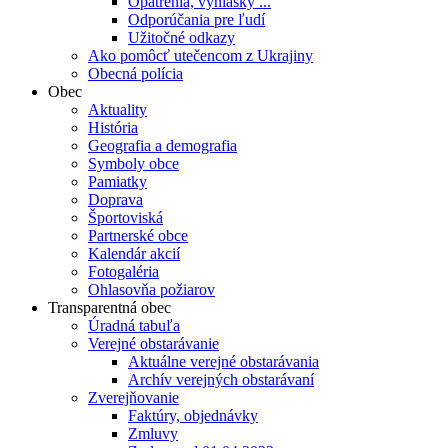
Opatrenia, vyhlášky ...
Odporúčania pre ľudí
Užitočné odkazy
Ako pomôcť utečencom z Ukrajiny
Obecná polícia
Obec
Aktuality
História
Geografia a demografia
Symboly obce
Pamiatky
Doprava
Športoviská
Partnerské obce
Kalendár akcií
Fotogaléria
Ohlasovňa požiarov
Transparentná obec
Úradná tabuľa
Verejné obstarávanie
Aktuálne verejné obstarávania
Archív verejných obstarávaní
Zverejňovanie
Faktúry, objednávky
Zmluvy