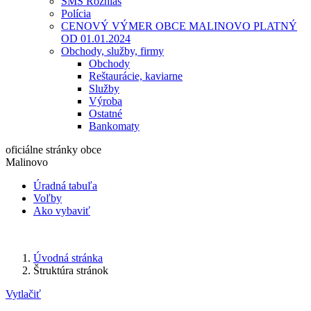
SMS Rozhlas
Polícia
CENOVÝ VÝMER OBCE MALINOVO PLATNÝ
OD 01.01.2024
Obchody, služby, firmy
Obchody
Reštaurácie, kaviarne
Služby
Výroba
Ostatné
Bankomaty
oficiálne stránky obce
Malinovo
Úradná tabuľa
Voľby
Ako vybaviť
Úvodná stránka
Štruktúra stránok
Vytlačiť