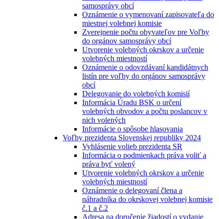
samosprávy obcí
Oznámenie o vymenovaní zapisovateľa do
miestnej volebnej komisie
Zverejnenie počtu obyvateľov pre Voľby
do orgánov samosprávy obcí
Utvorenie volebných okrskov a určenie
volebných miestností
Oznámenie o odovzdávaní kandidátnych
listín pre voľby do orgánov samosprávy
obcí
Delegovanie do volebných komisií
Informácia Úradu BSK o určení
volebných obvodov a počtu poslancov v
nich volených
Informácie o spôsobe hlasovania
Voľby prezidenta Slovenskej republiky 2024
Vyhlásenie volieb prezidenta SR
Informácia o podmienkach práva voliť a
práva byť volený
Utvorenie volebných okrskov a určenie
volebných miestností
Oznámenie o delegovaní člena a
náhradníka do okrskovej volebnej komisie
č.1 a č.2
Adresa na doručenie žiadostí o vydanie