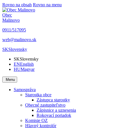
Rovno na obsah
Rovno na menu
Obec
Malinovo
0911/517095
web@malinovo.sk
SK
Slovensky
SK
Slovensky
EN
English
HU
Magyar
Menu
Samospráva
Starostka obce
Zástupca starostky
Obecné zastupiteľstvo
Zápisnice a uznesenia
Rokovací poriadok
Komisie OZ
Hlavný kontrolór