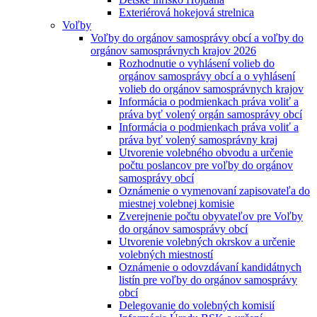
Exteriérová hokejová strelnica
Voľby
Voľby do orgánov samosprávy obcí a voľby do
orgánov samosprávnych krajov 2026
Rozhodnutie o vyhlásení volieb do
orgánov samosprávy obcí a o vyhlásení
volieb do orgánov samosprávnych krajov
Informácia o podmienkach práva voliť a
práva byť volený orgán samosprávy obcí
Informácia o podmienkach práva voliť a
práva byť volený samosprávny kraj
Utvorenie volebného obvodu a určenie
počtu poslancov pre voľby do orgánov
samosprávy obcí
Oznámenie o vymenovaní zapisovateľa do
miestnej volebnej komisie
Zverejnenie počtu obyvateľov pre Voľby
do orgánov samosprávy obcí
Utvorenie volebných okrskov a určenie
volebných miestností
Oznámenie o odovzdávaní kandidátnych
listín pre voľby do orgánov samosprávy
obcí
Delegovanie do volebných komisií