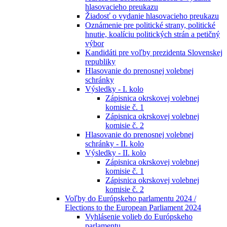
hlasovacieho preukazu
Žiadosť o vydanie hlasovacieho preukazu
Oznámenie pre politické strany, politické
hnutie, koalíciu politických strán a petičný
výbor
Kandidáti pre voľby prezidenta Slovenskej
republiky
Hlasovanie do prenosnej volebnej
schránky
Výsledky - I. kolo
Zápisnica okrskovej volebnej
komisie č. 1
Zápisnica okrskovej volebnej
komisie č. 2
Hlasovanie do prenosnej volebnej
schránky - II. kolo
Výsledky - II. kolo
Zápisnica okrskovej volebnej
komisie č. 1
Zápisnica okrskovej volebnej
komisie č. 2
Voľby do Európskeho parlamentu 2024 /
Elections to the European Parliament 2024
Vyhlásenie volieb do Európskeho
parlamentu