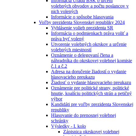
Informácia Úradu BSK o určení
volebných obvodov a počtu poslancov v
nich volených
Informácie o spôsobe hlasovania
Voľby prezidenta Slovenskej republiky 2024
Vyhlásenie volieb prezidenta SR
Informácia o podmienkach práva voliť a
práva byť volený
Utvorenie volebných okrskov a určenie
volebných miestností
Oznámenie o delegovaní člena a
náhradníka do okrskovej volebnej komisie
č.1 a č.2
Adresa na doručenie žiadostí o vydanie
hlasovacieho preukazu
Žiadosť o vydanie hlasovacieho preukazu
Oznámenie pre politické strany, politické
hnutie, koalíciu politických strán a petičný
výbor
Kandidáti pre voľby prezidenta Slovenskej
republiky
Hlasovanie do prenosnej volebnej
schránky
Výsledky - I. kolo
Zápisnica okrskovej volebnej