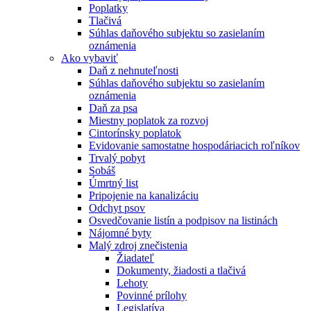
Poplatky
Tlačivá
Súhlas daňového subjektu so zasielaním
oznámenia
Ako vybaviť
Daň z nehnuteľnosti
Súhlas daňového subjektu so zasielaním
oznámenia
Daň za psa
Miestny poplatok za rozvoj
Cintorínsky poplatok
Evidovanie samostatne hospodáriacich roľníkov
Trvalý pobyt
Sobáš
Úmrtný list
Pripojenie na kanalizáciu
Odchyt psov
Osvedčovanie listín a podpisov na listinách
Nájomné byty
Malý zdroj znečistenia
Žiadateľ
Dokumenty, žiadosti a tlačivá
Lehoty
Povinné prílohy
Legislatíva