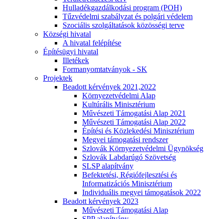
Hulladékgazdálkodási program (POH)
Tűzvédelmi szabályzat és polgári védelem
Szociális szolgáltatások közösségi terve
Községi hivatal
A hivatal felépítése
Építésügyi hivatal
Illetékek
Formanyomtatványok - SK
Projektek
Beadott kérvények 2021,2022
Környezetvédelmi Alap
Kultúrális Minisztérium
Művészeti Támogatási Alap 2021
Művészeti Támogatási Alap 2022
Építési és Közlekedési Minisztérium
Megyei támogatási rendszer
Szlovák Környezetvédelmi Ügynökség
Szlovák Labdarúgó Szövetség
SLSP alapítvány
Befektetési, Régiófejlesztési és
Informatizációs Minisztérium
Individuális megyei támogatások 2022
Beadott kérvények 2023
Művészeti Támogatási Alap
SPP alapítvány