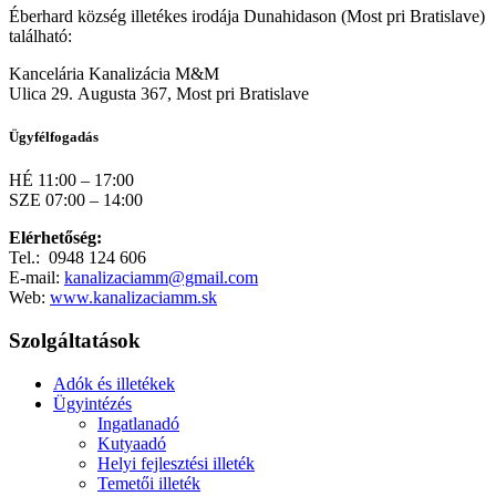
Éberhard község illetékes irodája Dunahidason (Most pri Bratislave)
található:
Kancelária Kanalizácia M&M
Ulica 29. Augusta 367, Most pri Bratislave
Ügyfélfogadás
HÉ 11:00 – 17:00
SZE 07:00 – 14:00
Elérhetőség:
Tel.: 0948 124 606
E-mail:
kanalizaciamm@gmail.com
Web:
www.kanalizaciamm.sk
Szolgáltatások
Adók és illetékek
Ügyintézés
Ingatlanadó
Kutyaadó
Helyi fejlesztési illeték
Temetői illeték