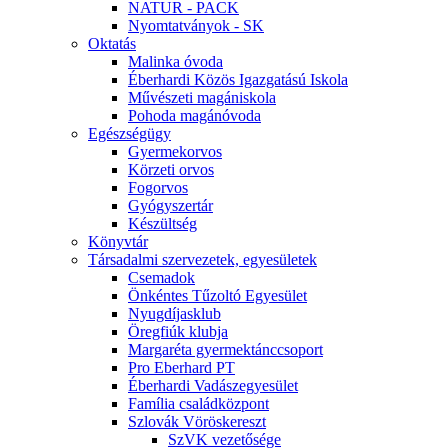
NATUR - PACK
Nyomtatványok - SK
Oktatás
Malinka óvoda
Éberhardi Közös Igazgatású Iskola
Művészeti magániskola
Pohoda magánóvoda
Egészségügy
Gyermekorvos
Körzeti orvos
Fogorvos
Gyógyszertár
Készültség
Könyvtár
Társadalmi szervezetek, egyesületek
Csemadok
Önkéntes Tűzoltó Egyesület
Nyugdíjasklub
Öregfiúk klubja
Margaréta gyermektánccsoport
Pro Eberhard PT
Éberhardi Vadászegyesület
Família családközpont
Szlovák Vöröskereszt
SzVK vezetősége