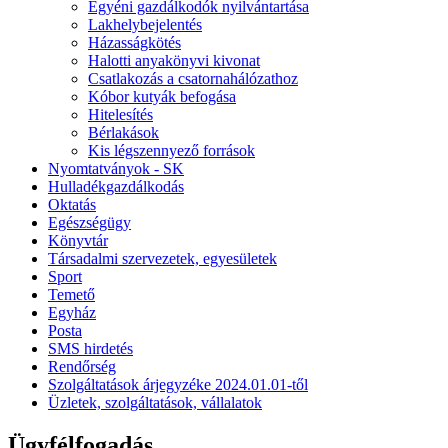
Egyéni gazdálkodók nyilvántartása
Lakhelybejelentés
Házasságkötés
Halotti anyakönyvi kivonat
Csatlakozás a csatornahálózathoz
Kóbor kutyák befogása
Hitelesítés
Bérlakások
Kis légszennyező források
Nyomtatványok - SK
Hulladékgazdálkodás
Oktatás
Egészségügy
Könyvtár
Társadalmi szervezetek, egyesületek
Sport
Temető
Egyház
Posta
SMS hirdetés
Rendőrség
Szolgáltatások árjegyzéke 2024.01.01-től
Üzletek, szolgáltatások, vállalatok
Ügyfélfogadás