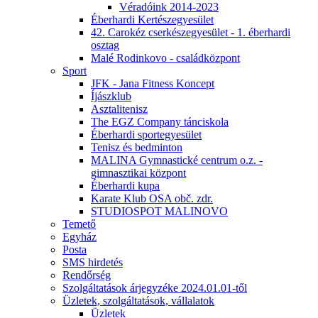
Véradóink 2014-2023
Éberhardi Kertészegyesület
42. Carokéz cserkészegyesület - 1. éberhardi
osztag
Malé Rodinkovo - családközpont
Sport
JFK - Jana Fitness Koncept
Íjászklub
Asztalitenisz
The EGZ Company tánciskola
Éberhardi sportegyesület
Tenisz és bedminton
MALINA Gymnastické centrum o.z. -
gimnasztikai központ
Éberhardi kupa
Karate Klub OSA obč. zdr.
STUDIOSPOT MALINOVO
Temető
Egyház
Posta
SMS hirdetés
Rendőrség
Szolgáltatások árjegyzéke 2024.01.01-től
Üzletek, szolgáltatások, vállalatok
Üzletek