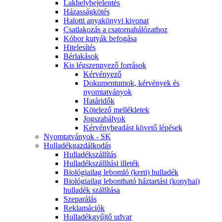
Lakhelybejelentés
Házasságkötés
Halotti anyakönyvi kivonat
Csatlakozás a csatornahálózathoz
Kóbor kutyák befogása
Hitelesítés
Bérlakások
Kis légszennyező források
Kérvényező
Dokumentumok, kérvények és
nyomtatványok
Határidők
Kötelező mellékletek
Jogszabályok
Kérvénybeadást követő lépések
Nyomtatványok - SK
Hulladékgazdálkodás
Hulladékszállítás
Hulladékszállítási illeték
Biológiailag lebomló (kerti) hulladék
Biológiailag lebontható háztartási (konyhai)
hulladék szállítása
Szeparálás
Reklamációk
Hulladékgyűjtő udvar