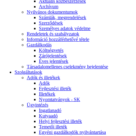
Aktuális közbeszerzések
Archívum
Nyilvános dokumentumok
Számlák, megrendelések
Szerződések
Személyes adatok védelme
Rendeletek és szabályzatok
Információ hozzáférhetővé tétele
Gazdálkodás
Költségvetés
Zárójelentések
Éves jelentések
Társadalomellenes cselekmény bejelentése
Szolgáltatások
Adók és illetékek
Adók
Fejlesztési illeték
Illetékek
Nyomtatványok - SK
Ügyintézés
Ingatlanadó
Kutyaadó
Helyi fejlesztési illeték
Temetői illeték
Egyéni gazdálkodók nyilvántartása