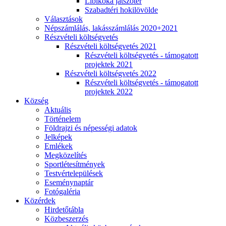
Libikóka játszótér
Szabadtéri hokilövölde
Választások
Népszámlálás, lakásszámlálás 2020+2021
Részvételi költségvetés
Részvételi költségvetés 2021
Részvételi költségvetés - támogatott
projektek 2021
Részvételi költségvetés 2022
Részvételi költségvetés - támogatott
projektek 2022
Község
Aktuális
Történelem
Földrajzi és népességi adatok
Jelképek
Emlékek
Megközelítés
Sportlétesítmények
Testvértelepülések
Eseménynaptár
Fotógaléria
Közérdek
Hirdetőtábla
Közbeszerzés