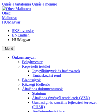
Ugrás a tartalomra
Ugrás a menüre
Obec
Malinovo
HU
Magyar
SK
Slovensky
EN
English
HU
Magyar
Menü
Önkormányzat
Polgármester
Képviselő testület
Jegyzőkönyvek és határozatok
Tanácskozási rend
Bizottságok
Községi főellenőr
Általános dokumentumok
Statútum
Általános érvényű rendeletek (VZN)
Gazdasági és szociális fejlesztési tervezet
(PHSR)
Területrendezési terv