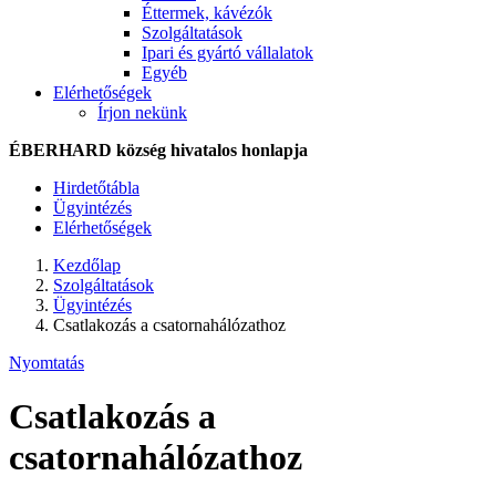
Éttermek, kávézók
Szolgáltatások
Ipari és gyártó vállalatok
Egyéb
Elérhetőségek
Írjon nekünk
ÉBERHARD község hivatalos honlapja
Hirdetőtábla
Ügyintézés
Elérhetőségek
Kezdőlap
Szolgáltatások
Ügyintézés
Csatlakozás a csatornahálózathoz
Nyomtatás
Csatlakozás a
csatornahálózathoz