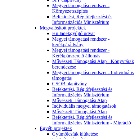
Megyei támogatási rendszer -
Környezetszépítés
Befektetési, Régiófejlesztési és
Informatizációs Minisztérium
Megvalósított projektek
Hulladékgyűjtő udvar
Megyei támogatási rendszer -
kerékpárállvány
Megyei támogatási rendszer -
Kerékpárszerelő állomás
Művészeti Támogatási Alap - Könyvtárak
berendezése
Megyei támogatási rendszer - Individuális
támogatás
CSOB alapítvány
Befektetési, Régiófejlesztési és
Informatizációs Minisztérium
Művészeti Támogatási Alap
Individuális megyei támogatások
Művészeti Támogatási Alap
Befektetési, Régiófejlesztési és
Informatizációs Minisztérium - Migráció
Egyéb projektek
Gyümölcsfák kiültetése