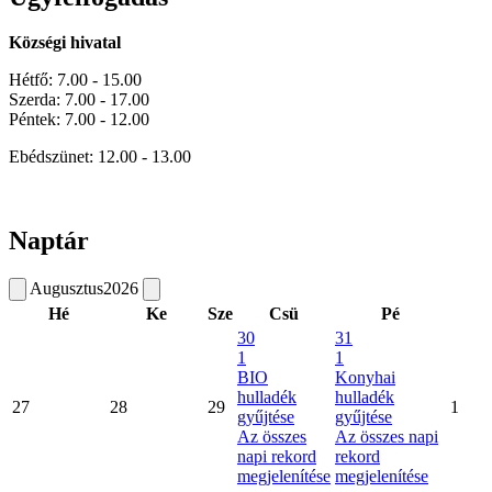
Községi hivatal
Hétfő: 7.00 - 15.00
Szerda: 7.00 - 17.00
Péntek: 7.00 - 12.00
Ebédszünet: 12.00 - 13.00
Naptár
Augusztus
2026
Hé
Ke
Sze
Csü
Pé
30
31
1
1
BIO
Konyhai
hulladék
hulladék
27
28
29
1
gyűjtése
gyűjtése
Az összes
Az összes napi
napi rekord
rekord
megjelenítése
megjelenítése