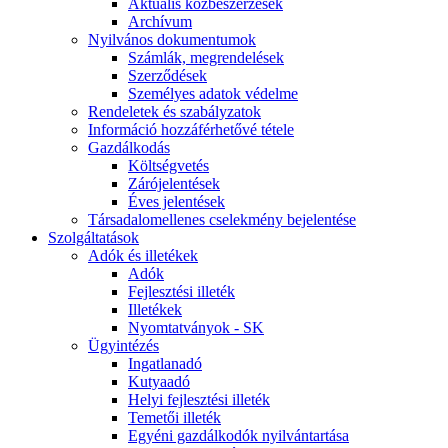
Aktuális közbeszerzések
Archívum
Nyilvános dokumentumok
Számlák, megrendelések
Szerződések
Személyes adatok védelme
Rendeletek és szabályzatok
Információ hozzáférhetővé tétele
Gazdálkodás
Költségvetés
Zárójelentések
Éves jelentések
Társadalomellenes cselekmény bejelentése
Szolgáltatások
Adók és illetékek
Adók
Fejlesztési illeték
Illetékek
Nyomtatványok - SK
Ügyintézés
Ingatlanadó
Kutyaadó
Helyi fejlesztési illeték
Temetői illeték
Egyéni gazdálkodók nyilvántartása