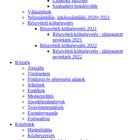
Libikóka játszótér
Szabadtéri hokilövölde
Választások
Népszámlálás, lakásszámlálás 2020+2021
Részvételi költségvetés
Részvételi költségvetés 2021
Részvételi költségvetés - támogatott
projektek 2021
Részvételi költségvetés 2022
Részvételi költségvetés - támogatott
projektek 2022
Község
Aktuális
Történelem
Földrajzi és népességi adatok
Jelképek
Emlékek
Megközelítés
Sportlétesítmények
Testvértelepülések
Eseménynaptár
Fotógaléria
Közérdek
Hirdetőtábla
Közbeszerzés