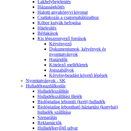
Lakhelybejelentés
Házasságkötés
Halotti anyakönyvi kivonat
Csatlakozás a csatornahálózathoz
Kóbor kutyák befogása
Hitelesítés
Bérlakások
Kis légszennyező források
Kérvényező
Dokumentumok, kérvények és
nyomtatványok
Határidők
Kötelező mellékletek
Jogszabályok
Kérvénybeadást követő lépések
Nyomtatványok - SK
Hulladékgazdálkodás
Hulladékszállítás
Hulladékszállítási illeték
Biológiailag lebomló (kerti) hulladék
Biológiailag lebontható háztartási (konyhai)
hulladék szállítása
Szeparálás
Reklamációk
Hulladékgyűjtő udvar