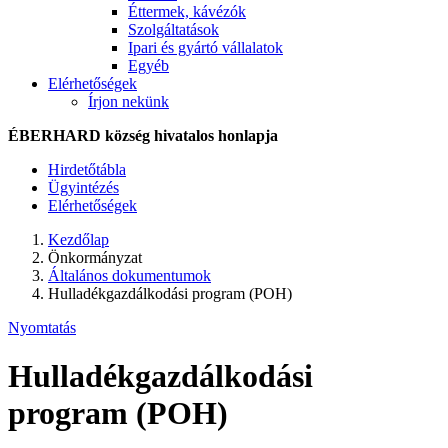
Éttermek, kávézók
Szolgáltatások
Ipari és gyártó vállalatok
Egyéb
Elérhetőségek
Írjon nekünk
ÉBERHARD község hivatalos honlapja
Hirdetőtábla
Ügyintézés
Elérhetőségek
Kezdőlap
Önkormányzat
Általános dokumentumok
Hulladékgazdálkodási program (POH)
Nyomtatás
Hulladékgazdálkodási
program (POH)