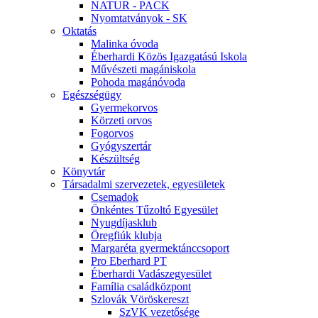
NATUR - PACK
Nyomtatványok - SK
Oktatás
Malinka óvoda
Éberhardi Közös Igazgatású Iskola
Művészeti magániskola
Pohoda magánóvoda
Egészségügy
Gyermekorvos
Körzeti orvos
Fogorvos
Gyógyszertár
Készültség
Könyvtár
Társadalmi szervezetek, egyesületek
Csemadok
Önkéntes Tűzoltó Egyesület
Nyugdíjasklub
Öregfiúk klubja
Margaréta gyermektánccsoport
Pro Eberhard PT
Éberhardi Vadászegyesület
Família családközpont
Szlovák Vöröskereszt
SzVK vezetősége