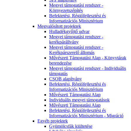
Megyei támogatási rendszer -
Környezetszépítés
Befektetési, Régiófejlesztési és
Informatizációs Minisztérium
Megvalósított projektek
Hulladékgyűjtő udvar
Megyei támogatási rendszer -
kerékpárállvány
Megyei támogatási rendszer -
Kerékpárszerelő állomás
Művészeti Támogatási Alap - Könyvtárak
berendezése
Megyei támogatási rendszer - Individuális
támogatás
CSOB alapítvány
Befektetési, Régiófejlesztési és
Informatizációs Minisztérium
Művészeti Támogatási Alap
Individuális megyei támogatások
Művészeti Támogatási Alap
Befektetési, Régiófejlesztési és
Informatizációs Minisztérium - Migráció
Egyéb projektek
Gyümölcsfák kiültetése