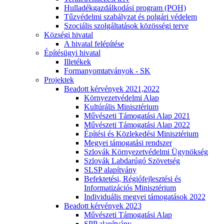
Hulladékgazdálkodási program (POH)
Tűzvédelmi szabályzat és polgári védelem
Szociális szolgáltatások közösségi terve
Községi hivatal
A hivatal felépítése
Építésügyi hivatal
Illetékek
Formanyomtatványok - SK
Projektek
Beadott kérvények 2021,2022
Környezetvédelmi Alap
Kultúrális Minisztérium
Művészeti Támogatási Alap 2021
Művészeti Támogatási Alap 2022
Építési és Közlekedési Minisztérium
Megyei támogatási rendszer
Szlovák Környezetvédelmi Ügynökség
Szlovák Labdarúgó Szövetség
SLSP alapítvány
Befektetési, Régiófejlesztési és
Informatizációs Minisztérium
Individuális megyei támogatások 2022
Beadott kérvények 2023
Művészeti Támogatási Alap
SPP alapítvány