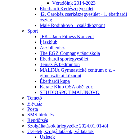
Véradóink 2014-2023
Éberhardi Kertészegyesület
42. Carokéz cserkészegyesület - 1. éberhardi
osztag
Malé Rodinkovo - családközpont
Sport
JFK - Jana Fitness Koncept
Íjászklub
Asztalitenisz
The EGZ Company tánciskola
Éberhardi sportegyesület
Tenisz és bedminton
MALINA Gymnastické centrum o.z. -
gimnasztikai központ
Éberhardi kupa
Karate Klub OSA obč. zdr.
STUDIOSPOT MALINOVO
Temető
Egyház
Posta
SMS hirdetés
Rendőrség
Szolgáltatások árjegyzéke 2024.01.01-től
Üzletek, szolgáltatások, vállalatok
Üzletek