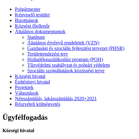
Polgármester
Képviselő testület
Bizottságok
Községi főellenőr
Általános dokumentumok
Statútum
Általános érvényű rendeletek (VZN)
Gazdasági és szociális fejlesztési tervezet (PHSR)
Területrendezési terv
Hulladékgazdálkodási program (POH)
Tűzvédelmi szabályzat és polgári védelem
Szociális szolgáltatások közösségi terve
Községi hivatal
Építésügyi hivatal
Projektek
Választások
Népszámlálás, lakásszámlálás 2020+2021
Részvételi költségvetés
Ügyfélfogadás
Községi hivatal