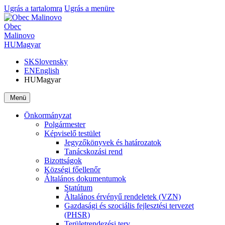
Ugrás a tartalomra
Ugrás a menüre
Obec
Malinovo
HU
Magyar
SK
Slovensky
EN
English
HU
Magyar
Menü
Önkormányzat
Polgármester
Képviselő testület
Jegyzőkönyvek és határozatok
Tanácskozási rend
Bizottságok
Községi főellenőr
Általános dokumentumok
Statútum
Általános érvényű rendeletek (VZN)
Gazdasági és szociális fejlesztési tervezet
(PHSR)
Területrendezési terv