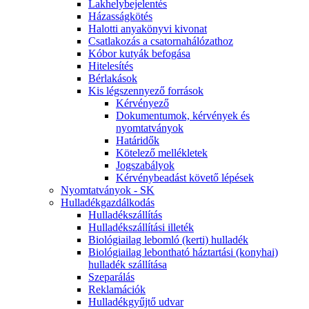
Lakhelybejelentés
Házasságkötés
Halotti anyakönyvi kivonat
Csatlakozás a csatornahálózathoz
Kóbor kutyák befogása
Hitelesítés
Bérlakások
Kis légszennyező források
Kérvényező
Dokumentumok, kérvények és
nyomtatványok
Határidők
Kötelező mellékletek
Jogszabályok
Kérvénybeadást követő lépések
Nyomtatványok - SK
Hulladékgazdálkodás
Hulladékszállítás
Hulladékszállítási illeték
Biológiailag lebomló (kerti) hulladék
Biológiailag lebontható háztartási (konyhai)
hulladék szállítása
Szeparálás
Reklamációk
Hulladékgyűjtő udvar