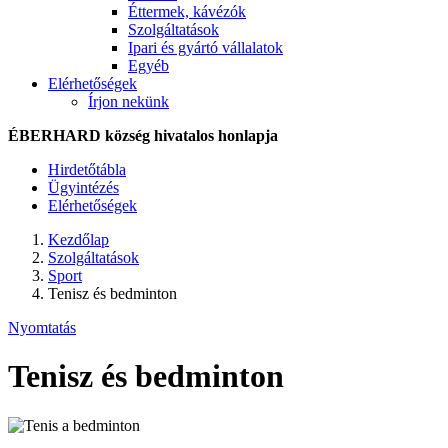
Éttermek, kávézók
Szolgáltatások
Ipari és gyártó vállalatok
Egyéb
Elérhetőségek
Írjon nekünk
ÉBERHARD község hivatalos honlapja
Hirdetőtábla
Ügyintézés
Elérhetőségek
Kezdőlap
Szolgáltatások
Sport
Tenisz és bedminton
Nyomtatás
Tenisz és bedminton