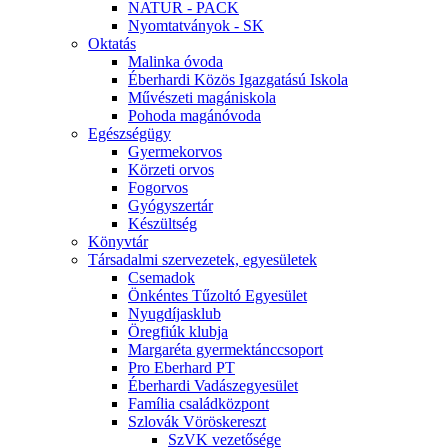
NATUR - PACK
Nyomtatványok - SK
Oktatás
Malinka óvoda
Éberhardi Közös Igazgatású Iskola
Művészeti magániskola
Pohoda magánóvoda
Egészségügy
Gyermekorvos
Körzeti orvos
Fogorvos
Gyógyszertár
Készültség
Könyvtár
Társadalmi szervezetek, egyesületek
Csemadok
Önkéntes Tűzoltó Egyesület
Nyugdíjasklub
Öregfiúk klubja
Margaréta gyermektánccsoport
Pro Eberhard PT
Éberhardi Vadászegyesület
Família családközpont
Szlovák Vöröskereszt
SzVK vezetősége