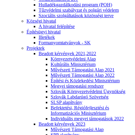
Hulladékgazdálkodási program (POH)
Tűzvédelmi szabályzat és polgári védelem
Szociális szolgáltatások közösségi terve
Községi hivatal
A hivatal felépítése
Építésügyi hivatal
Illetékek
Formanyomtatványok - SK
Projektek
Beadott kérvények 2021,2022
Környezetvédelmi Alap
Kultúrális Minisztérium
Művészeti Támogatási Alap 2021
Művészeti Támogatási Alap 2022
Építési és Közlekedési Minisztérium
Megyei támogatási rendszer
Szlovák Környezetvédelmi Ügynökség
Szlovák Labdarúgó Szövetség
SLSP alapítvány
Befektetési, Régiófejlesztési és
Informatizációs Minisztérium
Individuális megyei támogatások 2022
Beadott kérvények 2023
Művészeti Támogatási Alap
SPP alapítvány