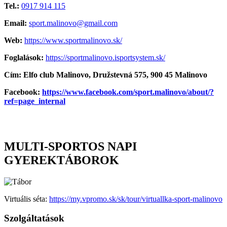
Tel.:
0917 914 115
Email:
sport.malinovo@gmail.com
Web:
https://www.sportmalinovo.sk/
Foglalások:
https://sportmalinovo.isportsystem.sk/
Cím: Elfo club Malinovo, Družstevná 575, 900 45 Malinovo
Facebook:
https://www.facebook.com/sport.malinovo/about/?
ref=page_internal
MULTI-SPORTOS NAPI
GYEREKTÁBOROK
Virtuális séta:
https://my.vpromo.sk/sk/tour/virtuallka-sport-malinovo
Szolgáltatások