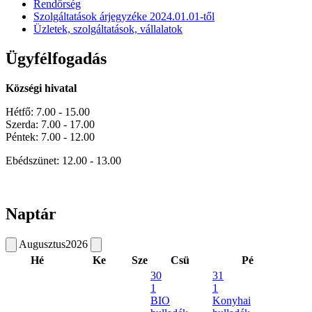
Rendőrség
Szolgáltatások árjegyzéke 2024.01.01-től
Üzletek, szolgáltatások, vállalatok
Ügyfélfogadás
Községi hivatal
Hétfő: 7.00 - 15.00
Szerda: 7.00 - 17.00
Péntek: 7.00 - 12.00
Ebédszünet: 12.00 - 13.00
Naptár
Augusztus
2026
Hé
Ke
Sze
Csü
Pé
30
31
1
1
BIO
Konyhai