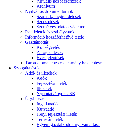
Aktuális közbeszerzések
Archívum
Nyilvános dokumentumok
Számlák, megrendelések
Szerződések
Személyes adatok védelme
Rendeletek és szabályzatok
Információ hozzáférhetővé tétele
Gazdálkodás
Költségvetés
Zárójelentések
Éves jelentések
Társadalomellenes cselekmény bejelentése
Szolgáltatások
Adók és illetékek
Adók
Fejlesztési illeték
Illetékek
Nyomtatványok - SK
Ügyintézés
Ingatlanadó
Kutyaadó
Helyi fejlesztési illeték
Temetői illeték
Egyéni gazdálkodók nyilvántartása