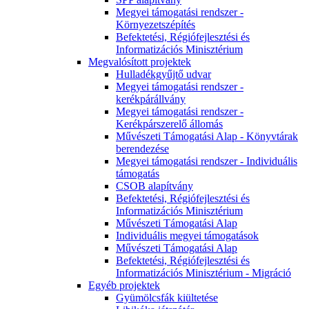
Megyei támogatási rendszer -
Környezetszépítés
Befektetési, Régiófejlesztési és
Informatizációs Minisztérium
Megvalósított projektek
Hulladékgyűjtő udvar
Megyei támogatási rendszer -
kerékpárállvány
Megyei támogatási rendszer -
Kerékpárszerelő állomás
Művészeti Támogatási Alap - Könyvtárak
berendezése
Megyei támogatási rendszer - Individuális
támogatás
CSOB alapítvány
Befektetési, Régiófejlesztési és
Informatizációs Minisztérium
Művészeti Támogatási Alap
Individuális megyei támogatások
Művészeti Támogatási Alap
Befektetési, Régiófejlesztési és
Informatizációs Minisztérium - Migráció
Egyéb projektek
Gyümölcsfák kiültetése