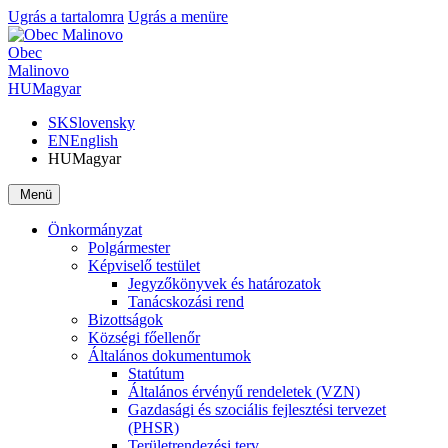
Ugrás a tartalomra
Ugrás a menüre
Obec
Malinovo
HU
Magyar
SK
Slovensky
EN
English
HU
Magyar
Menü
Önkormányzat
Polgármester
Képviselő testület
Jegyzőkönyvek és határozatok
Tanácskozási rend
Bizottságok
Községi főellenőr
Általános dokumentumok
Statútum
Általános érvényű rendeletek (VZN)
Gazdasági és szociális fejlesztési tervezet
(PHSR)
Területrendezési terv