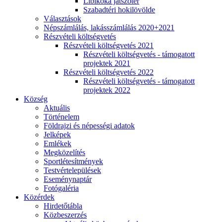
Libikóka játszótér
Szabadtéri hokilövölde
Választások
Népszámlálás, lakásszámlálás 2020+2021
Részvételi költségvetés
Részvételi költségvetés 2021
Részvételi költségvetés - támogatott
projektek 2021
Részvételi költségvetés 2022
Részvételi költségvetés - támogatott
projektek 2022
Község
Aktuális
Történelem
Földrajzi és népességi adatok
Jelképek
Emlékek
Megközelítés
Sportlétesítmények
Testvértelepülések
Eseménynaptár
Fotógaléria
Közérdek
Hirdetőtábla
Közbeszerzés