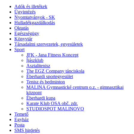
Adók és illetékek
Ügyintézés
Nyomtatványok - SK
Hulladékgazdálkodás
Oktatás
Egészségügy
Könyvtár
Társadalmi szervezetek, egyesületek
Sport
JFK - Jana Fitness Koncept
Íjászklub
Asztalitenisz
The EGZ Company tánciskola
Éberhardi sportegyesület
Tenisz és bedminton
MALINA Gymnastické centrum o.z. - gimnasztikai
központ
Éberhardi kupa
Karate Klub OSA obč. zdr.
STUDIOSPOT MALINOVO
Temető
Egyház
Posta
SMS hirdetés