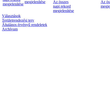
megjelenítése
Az összes
Az ös
megjelenítése
napi rekord
megje
megjelenítése
Választások
Területrendezési terv
Általános érvényű rendeletek
Archívum