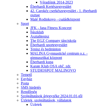
Véradóink 2014-2023
Éberhardi Kertészegyesület
42. Carokéz cserkészegyesület - 1. éberhardi
osztag
Malé Rodinkovo - családközpont
Sport
JFK - Jana Fitness Koncept
Íjászklub
Asztalitenisz
The EGZ Company tánciskola
Éberhardi sportegyesület
Tenisz és bedminton
MALINA Gymnastické centrum o.z. -
gimnasztikai központ
Éberhardi kupa
Karate Klub OSA obč. zdr.
STUDIOSPOT MALINOVO
Temető
Egyház
Posta
SMS hirdetés
Rendőrség
Szolgáltatások árjegyzéke 2024.01.01-től
Üzletek, szolgáltatások, vállalatok
Üzletek