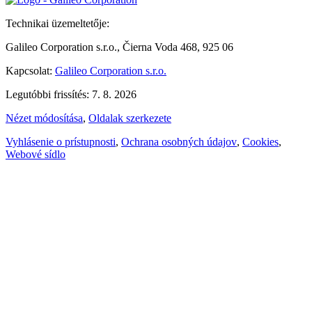
Technikai üzemeltetője:
Galileo Corporation s.r.o., Čierna Voda 468, 925 06
Kapcsolat:
Galileo Corporation s.r.o.
Legutóbbi frissítés: 7. 8. 2026
Nézet módosítása
,
Oldalak szerkezete
Vyhlásenie o prístupnosti
,
Ochrana osobných údajov
,
Cookies
,
Webové sídlo