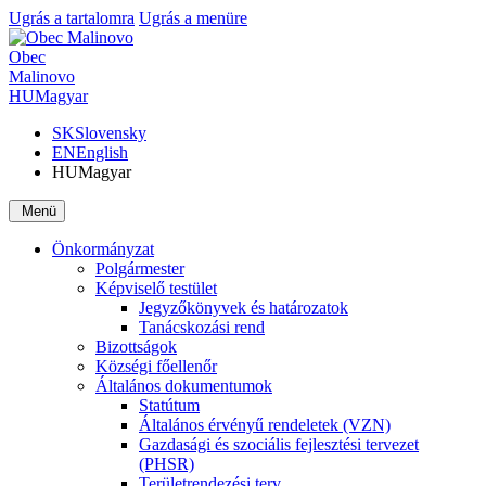
Ugrás a tartalomra
Ugrás a menüre
Obec
Malinovo
HU
Magyar
SK
Slovensky
EN
English
HU
Magyar
Menü
Önkormányzat
Polgármester
Képviselő testület
Jegyzőkönyvek és határozatok
Tanácskozási rend
Bizottságok
Községi főellenőr
Általános dokumentumok
Statútum
Általános érvényű rendeletek (VZN)
Gazdasági és szociális fejlesztési tervezet
(PHSR)
Területrendezési terv