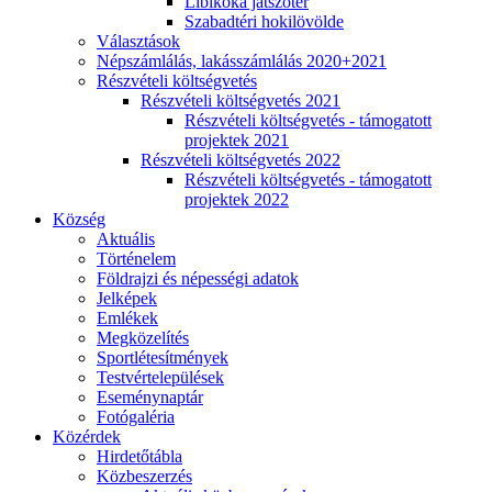
Libikóka játszótér
Szabadtéri hokilövölde
Választások
Népszámlálás, lakásszámlálás 2020+2021
Részvételi költségvetés
Részvételi költségvetés 2021
Részvételi költségvetés - támogatott
projektek 2021
Részvételi költségvetés 2022
Részvételi költségvetés - támogatott
projektek 2022
Község
Aktuális
Történelem
Földrajzi és népességi adatok
Jelképek
Emlékek
Megközelítés
Sportlétesítmények
Testvértelepülések
Eseménynaptár
Fotógaléria
Közérdek
Hirdetőtábla
Közbeszerzés