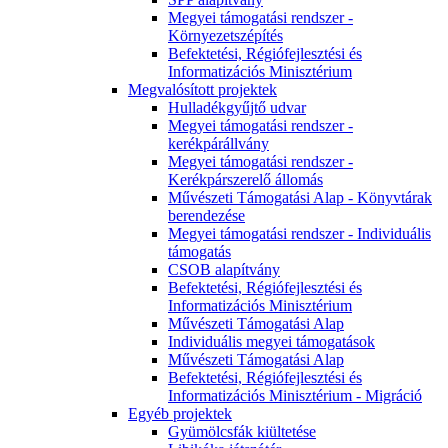
Megyei támogatási rendszer -
Környezetszépítés
Befektetési, Régiófejlesztési és
Informatizációs Minisztérium
Megvalósított projektek
Hulladékgyűjtő udvar
Megyei támogatási rendszer -
kerékpárállvány
Megyei támogatási rendszer -
Kerékpárszerelő állomás
Művészeti Támogatási Alap - Könyvtárak
berendezése
Megyei támogatási rendszer - Individuális
támogatás
CSOB alapítvány
Befektetési, Régiófejlesztési és
Informatizációs Minisztérium
Művészeti Támogatási Alap
Individuális megyei támogatások
Művészeti Támogatási Alap
Befektetési, Régiófejlesztési és
Informatizációs Minisztérium - Migráció
Egyéb projektek
Gyümölcsfák kiültetése