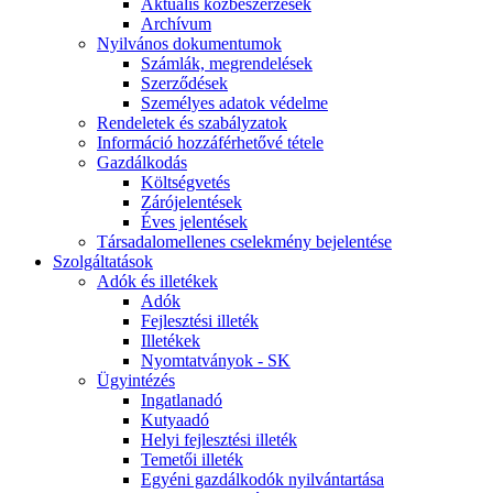
Aktuális közbeszerzések
Archívum
Nyilvános dokumentumok
Számlák, megrendelések
Szerződések
Személyes adatok védelme
Rendeletek és szabályzatok
Információ hozzáférhetővé tétele
Gazdálkodás
Költségvetés
Zárójelentések
Éves jelentések
Társadalomellenes cselekmény bejelentése
Szolgáltatások
Adók és illetékek
Adók
Fejlesztési illeték
Illetékek
Nyomtatványok - SK
Ügyintézés
Ingatlanadó
Kutyaadó
Helyi fejlesztési illeték
Temetői illeték
Egyéni gazdálkodók nyilvántartása