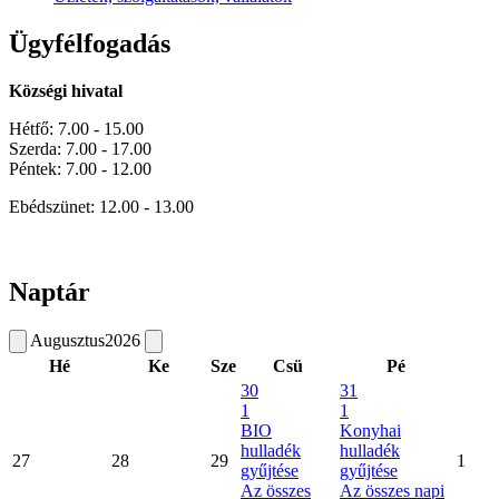
Ügyfélfogadás
Községi hivatal
Hétfő: 7.00 - 15.00
Szerda: 7.00 - 17.00
Péntek: 7.00 - 12.00
Ebédszünet: 12.00 - 13.00
Naptár
Augusztus
2026
Hé
Ke
Sze
Csü
Pé
30
31
1
1
BIO
Konyhai
hulladék
hulladék
27
28
29
1
gyűjtése
gyűjtése
Az összes
Az összes napi