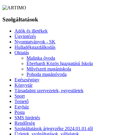
Szolgáltatások
Adók és illetékek
Ügyintézés
Nyomtatványok - SK
Hulladékgazdálkodás
Oktatás
Malinka óvoda
Éberhardi Közös Igazgatású Iskola
Művészeti magániskola
Pohoda magánóvoda
Egészségügy
Könyvtár
Társadalmi szervezetek, egyesületek
Sport
Temető
Egyház
Posta
SMS hirdetés
Rendőrség
Szolgáltatások árjegyzéke 2024.01.01-től
Üzletek, szolgáltatások, vállalatok