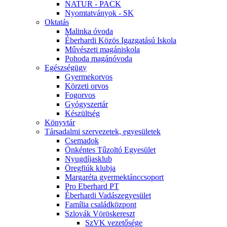
NATUR - PACK
Nyomtatványok - SK
Oktatás
Malinka óvoda
Éberhardi Közös Igazgatású Iskola
Művészeti magániskola
Pohoda magánóvoda
Egészségügy
Gyermekorvos
Körzeti orvos
Fogorvos
Gyógyszertár
Készültség
Könyvtár
Társadalmi szervezetek, egyesületek
Csemadok
Önkéntes Tűzoltó Egyesület
Nyugdíjasklub
Öregfiúk klubja
Margaréta gyermektánccsoport
Pro Eberhard PT
Éberhardi Vadászegyesület
Família családközpont
Szlovák Vöröskereszt
SzVK vezetősége