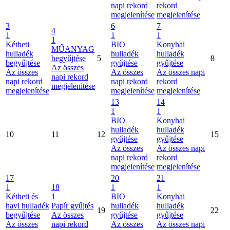
napi rekord
rekord
megjelenítése
megjelenítése
3
6
7
4
1
1
1
1
Kétheti
BIO
Konyhai
MŰANYAG
hulladék
hulladék
hulladék
begyűjtése
5
8
begyűjtése
gyűjtése
gyűjtése
Az összes
Az összes
Az összes
Az összes napi
napi rekord
napi rekord
napi rekord
rekord
megjelenítése
megjelenítése
megjelenítése
megjelenítése
13
14
1
1
BIO
Konyhai
hulladék
hulladék
10
11
12
15
gyűjtése
gyűjtése
Az összes
Az összes napi
napi rekord
rekord
megjelenítése
megjelenítése
17
20
21
1
18
1
1
Kétheti és
1
BIO
Konyhai
havi hulladék
Papír gyűjtés
hulladék
hulladék
19
22
begyűjtése
Az összes
gyűjtése
gyűjtése
Az összes
napi rekord
Az összes
Az összes napi