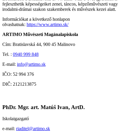
fejleszthetik képességeiket zenei, táncos, képzőművészeti vagy
irodalmi-drámai szakon szakemberek és művészek kezei alatt.
Információkat a következő honlapon
olvashatnak:
https://www.artimo.sk/
ARTIMO Művészeti Magánalapiskola
Cím: Bratislavská 44, 900 45 Malinovo
Tel. :
0940 999 848
E-mail:
info@artimo.sk
IČO: 52 994 376
DIČ: 2121213875
PhDr. Mgr. art. Matúš Ivan, ArtD.
Iskolaigazgató
e-mail:
riaditel@artimo.sk