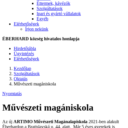
Éttermek, kávézók
Szolgáltatások
Ipari és gyártó vállalatok
Egyéb
Elérhetőségek
Írjon nekünk
ÉBERHARD község hivatalos honlapja
Hirdetőtábla
Ügyintézés
Elérhetőségek
Kezdőlap
Szolgáltatások
Oktatás
Művészeti magániskola
Nyomtatás
Művészeti magániskola
Az új
ARTIMO Művészeti Magánalapiskola
2021-ben alakult
Éberhardon a Bratislavská u. 44. alatt. Már 5 éves gyerekek is