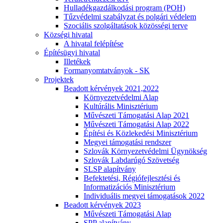
Hulladékgazdálkodási program (POH)
Tűzvédelmi szabályzat és polgári védelem
Szociális szolgáltatások közösségi terve
Községi hivatal
A hivatal felépítése
Építésügyi hivatal
Illetékek
Formanyomtatványok - SK
Projektek
Beadott kérvények 2021,2022
Környezetvédelmi Alap
Kultúrális Minisztérium
Művészeti Támogatási Alap 2021
Művészeti Támogatási Alap 2022
Építési és Közlekedési Minisztérium
Megyei támogatási rendszer
Szlovák Környezetvédelmi Ügynökség
Szlovák Labdarúgó Szövetség
SLSP alapítvány
Befektetési, Régiófejlesztési és
Informatizációs Minisztérium
Individuális megyei támogatások 2022
Beadott kérvények 2023
Művészeti Támogatási Alap
SPP alapítvány