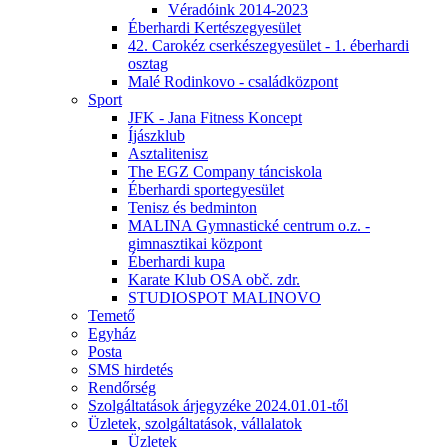
Véradóink 2014-2023
Éberhardi Kertészegyesület
42. Carokéz cserkészegyesület - 1. éberhardi
osztag
Malé Rodinkovo - családközpont
Sport
JFK - Jana Fitness Koncept
Íjászklub
Asztalitenisz
The EGZ Company tánciskola
Éberhardi sportegyesület
Tenisz és bedminton
MALINA Gymnastické centrum o.z. -
gimnasztikai központ
Éberhardi kupa
Karate Klub OSA obč. zdr.
STUDIOSPOT MALINOVO
Temető
Egyház
Posta
SMS hirdetés
Rendőrség
Szolgáltatások árjegyzéke 2024.01.01-től
Üzletek, szolgáltatások, vállalatok
Üzletek