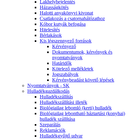
Lakhelybejelentés
Házasságkötés
Halotti anyakönyvi kivonat
Csatlakozás a csatornahálózathoz
Kóbor kutyák befogása
Hitelesítés
Bérlakások
Kis légszennyező források
Kérvényező
Dokumentumok, kérvények és
nyomtatványok
Határidők
Kötelező mellékletek
Jogszabályok
Kérvénybeadást követő lépések
Nyomtatványok - SK
Hulladékgazdálkodás
Hulladékszállítás
Hulladékszállítási illeték
Biológiailag lebomló (kerti) hulladék
Biológiailag lebontható háztartási (konyhai)
hulladék szállítása
Szeparálás
Reklamációk
Hulladékgyűjtő udvar