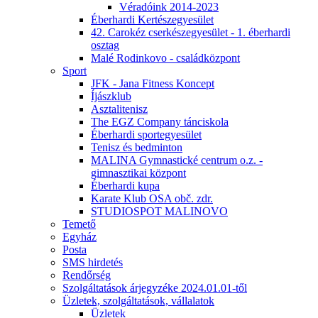
Véradóink 2014-2023
Éberhardi Kertészegyesület
42. Carokéz cserkészegyesület - 1. éberhardi
osztag
Malé Rodinkovo - családközpont
Sport
JFK - Jana Fitness Koncept
Íjászklub
Asztalitenisz
The EGZ Company tánciskola
Éberhardi sportegyesület
Tenisz és bedminton
MALINA Gymnastické centrum o.z. -
gimnasztikai központ
Éberhardi kupa
Karate Klub OSA obč. zdr.
STUDIOSPOT MALINOVO
Temető
Egyház
Posta
SMS hirdetés
Rendőrség
Szolgáltatások árjegyzéke 2024.01.01-től
Üzletek, szolgáltatások, vállalatok
Üzletek