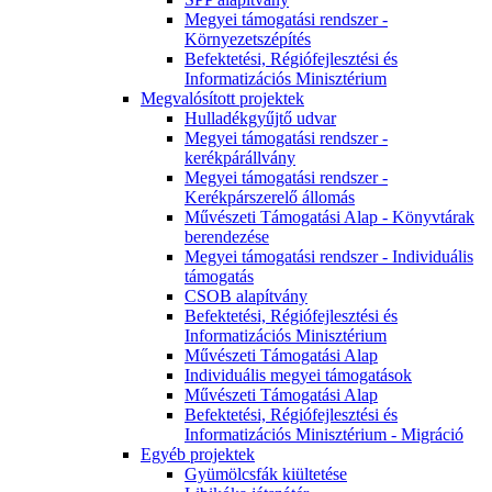
Megyei támogatási rendszer -
Környezetszépítés
Befektetési, Régiófejlesztési és
Informatizációs Minisztérium
Megvalósított projektek
Hulladékgyűjtő udvar
Megyei támogatási rendszer -
kerékpárállvány
Megyei támogatási rendszer -
Kerékpárszerelő állomás
Művészeti Támogatási Alap - Könyvtárak
berendezése
Megyei támogatási rendszer - Individuális
támogatás
CSOB alapítvány
Befektetési, Régiófejlesztési és
Informatizációs Minisztérium
Művészeti Támogatási Alap
Individuális megyei támogatások
Művészeti Támogatási Alap
Befektetési, Régiófejlesztési és
Informatizációs Minisztérium - Migráció
Egyéb projektek
Gyümölcsfák kiültetése