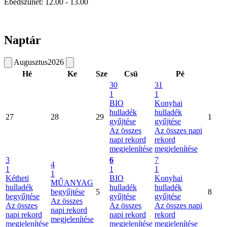
Ebédszünet: 12.00 - 13.00
Naptár
Augusztus
2026
Hé
Ke
Sze
Csü
Pé
30
31
1
1
BIO
Konyhai
hulladék
hulladék
27
28
29
1
gyűjtése
gyűjtése
Az összes
Az összes napi
napi rekord
rekord
megjelenítése
megjelenítése
3
6
7
4
1
1
1
1
Kétheti
BIO
Konyhai
MŰANYAG
hulladék
hulladék
hulladék
begyűjtése
5
8
begyűjtése
gyűjtése
gyűjtése
Az összes
Az összes
Az összes
Az összes napi
napi rekord
napi rekord
napi rekord
rekord
megjelenítése
megjelenítése
megjelenítése
megjelenítése