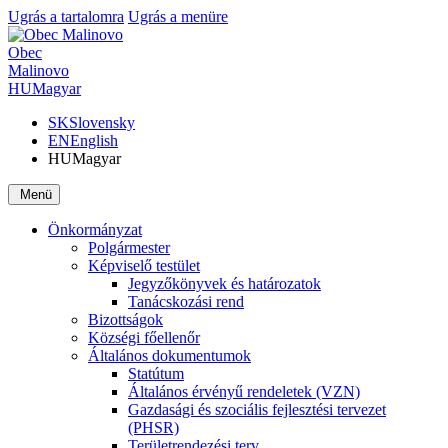
Ugrás a tartalomra
Ugrás a menüre
Obec
Malinovo
HU
Magyar
SK
Slovensky
EN
English
HU
Magyar
Menü
Önkormányzat
Polgármester
Képviselő testület
Jegyzőkönyvek és határozatok
Tanácskozási rend
Bizottságok
Községi főellenőr
Általános dokumentumok
Statútum
Általános érvényű rendeletek (VZN)
Gazdasági és szociális fejlesztési tervezet
(PHSR)
Területrendezési terv