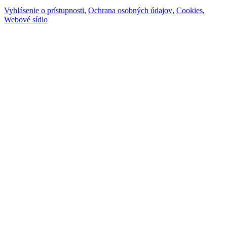
Vyhlásenie o prístupnosti
,
Ochrana osobných údajov
,
Cookies
,
Webové sídlo