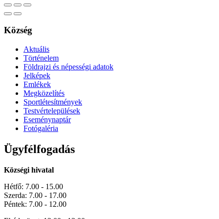
Község
Aktuális
Történelem
Földrajzi és népességi adatok
Jelképek
Emlékek
Megközelítés
Sportlétesítmények
Testvértelepülések
Eseménynaptár
Fotógaléria
Ügyfélfogadás
Községi hivatal
Hétfő: 7.00 - 15.00
Szerda: 7.00 - 17.00
Péntek: 7.00 - 12.00