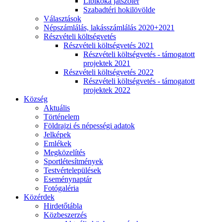
Libikóka játszótér
Szabadtéri hokilövölde
Választások
Népszámlálás, lakásszámlálás 2020+2021
Részvételi költségvetés
Részvételi költségvetés 2021
Részvételi költségvetés - támogatott
projektek 2021
Részvételi költségvetés 2022
Részvételi költségvetés - támogatott
projektek 2022
Község
Aktuális
Történelem
Földrajzi és népességi adatok
Jelképek
Emlékek
Megközelítés
Sportlétesítmények
Testvértelepülések
Eseménynaptár
Fotógaléria
Közérdek
Hirdetőtábla
Közbeszerzés