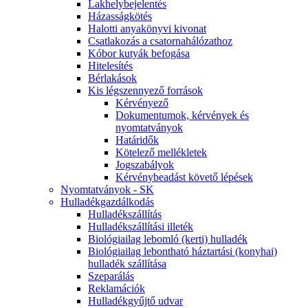
Lakhelybejelentés
Házasságkötés
Halotti anyakönyvi kivonat
Csatlakozás a csatornahálózathoz
Kóbor kutyák befogása
Hitelesítés
Bérlakások
Kis légszennyező források
Kérvényező
Dokumentumok, kérvények és
nyomtatványok
Határidők
Kötelező mellékletek
Jogszabályok
Kérvénybeadást követő lépések
Nyomtatványok - SK
Hulladékgazdálkodás
Hulladékszállítás
Hulladékszállítási illeték
Biológiailag lebomló (kerti) hulladék
Biológiailag lebontható háztartási (konyhai)
hulladék szállítása
Szeparálás
Reklamációk
Hulladékgyűjtő udvar