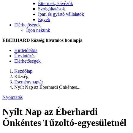
Éttermek, kávézók
Szolgáltatások
Ipari és gyártó vállalatok
Egyéb
Elérhetőségek
Írjon nekünk
ÉBERHARD község hivatalos honlapja
Hirdetőtábla
Ügyintézés
Elérhetőségek
Kezdőlap
Község
Eseménynaptár
Nyílt Nap az Éberhardi Önkéntes...
Nyomtatás
Nyílt Nap az Éberhardi
Önkéntes Tűzoltó-egyesületnél