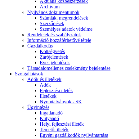
Aktuális közbeszerzések
Archívum
Nyilvános dokumentumok
Számlák, megrendelések
Szerződések
Személyes adatok védelme
Rendeletek és szabályzatok
Információ hozzáférhetővé tétele
Gazdálkodás
Költségvetés
Zárójelentések
Éves jelentések
Társadalomellenes cselekmény bejelentése
Szolgáltatások
Adók és illetékek
Adók
Fejlesztési illeték
Illetékek
Nyomtatványok - SK
Ügyintézés
Ingatlanadó
Kutyaadó
Helyi fejlesztési illeték
Temetői illeték
Egyéni gazdálkodók nyilvántartása