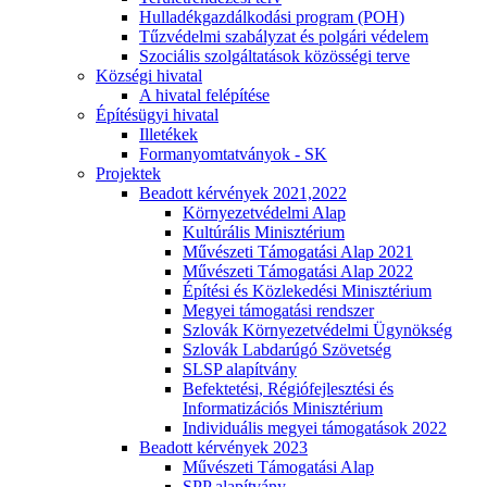
Hulladékgazdálkodási program (POH)
Tűzvédelmi szabályzat és polgári védelem
Szociális szolgáltatások közösségi terve
Községi hivatal
A hivatal felépítése
Építésügyi hivatal
Illetékek
Formanyomtatványok - SK
Projektek
Beadott kérvények 2021,2022
Környezetvédelmi Alap
Kultúrális Minisztérium
Művészeti Támogatási Alap 2021
Művészeti Támogatási Alap 2022
Építési és Közlekedési Minisztérium
Megyei támogatási rendszer
Szlovák Környezetvédelmi Ügynökség
Szlovák Labdarúgó Szövetség
SLSP alapítvány
Befektetési, Régiófejlesztési és
Informatizációs Minisztérium
Individuális megyei támogatások 2022
Beadott kérvények 2023
Művészeti Támogatási Alap
SPP alapítvány