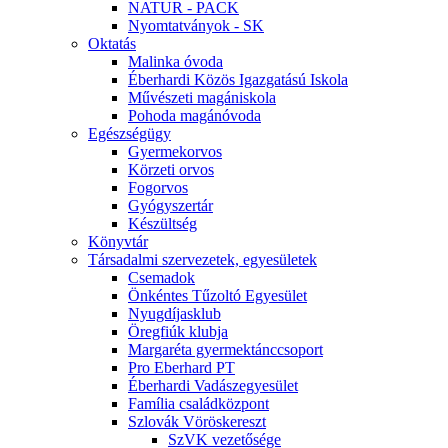
NATUR - PACK
Nyomtatványok - SK
Oktatás
Malinka óvoda
Éberhardi Közös Igazgatású Iskola
Művészeti magániskola
Pohoda magánóvoda
Egészségügy
Gyermekorvos
Körzeti orvos
Fogorvos
Gyógyszertár
Készültség
Könyvtár
Társadalmi szervezetek, egyesületek
Csemadok
Önkéntes Tűzoltó Egyesület
Nyugdíjasklub
Öregfiúk klubja
Margaréta gyermektánccsoport
Pro Eberhard PT
Éberhardi Vadászegyesület
Família családközpont
Szlovák Vöröskereszt
SzVK vezetősége