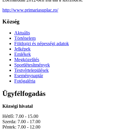
http://www.primariasuplac.ro/
Község
Aktuális
Történelem
Földrajzi és népességi adatok
Jelképek
Emlékek
Megközelítés
Sportlétesítmények
Testvértelepülések
Eseménynaptár
Fotógaléria
Ügyfélfogadás
Községi hivatal
Hétfő: 7.00 - 15.00
Szerda: 7.00 - 17.00
Péntek: 7.00 - 12.00