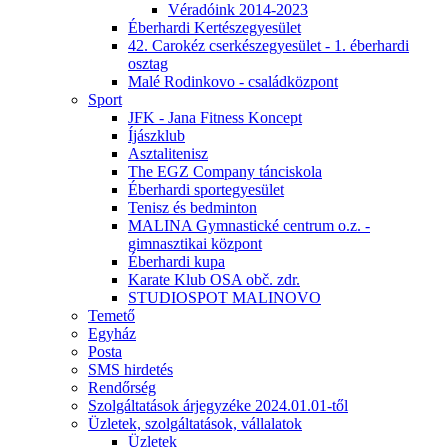
Véradóink 2014-2023
Éberhardi Kertészegyesület
42. Carokéz cserkészegyesület - 1. éberhardi
osztag
Malé Rodinkovo - családközpont
Sport
JFK - Jana Fitness Koncept
Íjászklub
Asztalitenisz
The EGZ Company tánciskola
Éberhardi sportegyesület
Tenisz és bedminton
MALINA Gymnastické centrum o.z. -
gimnasztikai központ
Éberhardi kupa
Karate Klub OSA obč. zdr.
STUDIOSPOT MALINOVO
Temető
Egyház
Posta
SMS hirdetés
Rendőrség
Szolgáltatások árjegyzéke 2024.01.01-től
Üzletek, szolgáltatások, vállalatok
Üzletek