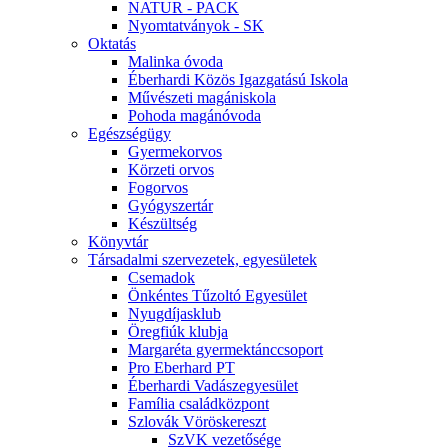
NATUR - PACK
Nyomtatványok - SK
Oktatás
Malinka óvoda
Éberhardi Közös Igazgatású Iskola
Művészeti magániskola
Pohoda magánóvoda
Egészségügy
Gyermekorvos
Körzeti orvos
Fogorvos
Gyógyszertár
Készültség
Könyvtár
Társadalmi szervezetek, egyesületek
Csemadok
Önkéntes Tűzoltó Egyesület
Nyugdíjasklub
Öregfiúk klubja
Margaréta gyermektánccsoport
Pro Eberhard PT
Éberhardi Vadászegyesület
Família családközpont
Szlovák Vöröskereszt
SzVK vezetősége