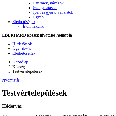
Éttermek, kávézók
Szolgáltatások
Ipari és gyártó vállalatok
Egyéb
Elérhetőségek
Írjon nekünk
ÉBERHARD község hivatalos honlapja
Hirdetőtábla
Ügyintézés
Elérhetőségek
Kezdőlap
Község
Testvértelepülések
Nyomtatás
Testvértelepülések
Hédervár