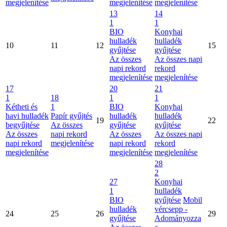
megjelenítése
megjelenítése
megjelenítése
13
14
1
1
BIO
Konyhai
hulladék
hulladék
10
11
12
15
gyűjtése
gyűjtése
Az összes
Az összes napi
napi rekord
rekord
megjelenítése
megjelenítése
17
20
21
1
18
1
1
Kétheti és
1
BIO
Konyhai
havi hulladék
Papír gyűjtés
hulladék
hulladék
19
22
begyűjtése
Az összes
gyűjtése
gyűjtése
Az összes
napi rekord
Az összes
Az összes napi
napi rekord
megjelenítése
napi rekord
rekord
megjelenítése
megjelenítése
megjelenítése
28
2
27
Konyhai
1
hulladék
BIO
gyűjtése
Mobil
hulladék
vércsepp -
24
25
26
29
gyűjtése
Adományozza