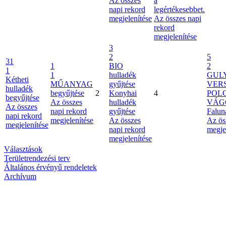
Az összes
a
napi rekord
legértékesebbet.
megjelenítése
Az összes napi
rekord
megjelenítése
3
2
5
31
1
BIO
2
1
1
hulladék
GUL
Kétheti
MŰANYAG
gyűjtése
VER
hulladék
begyűjtése
2
Konyhai
4
POL
begyűjtése
Az összes
hulladék
VÁG
Az összes
napi rekord
gyűjtése
Falun
napi rekord
megjelenítése
Az összes
Az ös
megjelenítése
napi rekord
megje
megjelenítése
Választások
Területrendezési terv
Általános érvényű rendeletek
Archívum