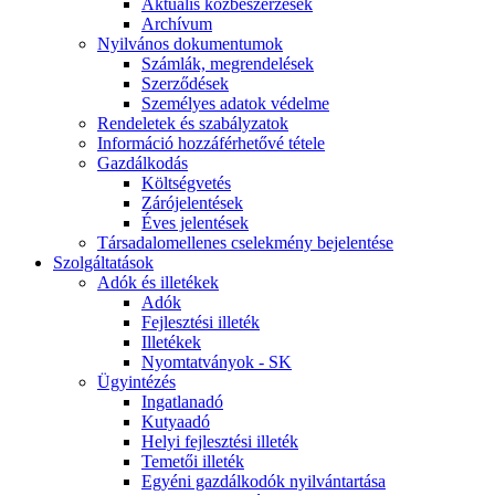
Aktuális közbeszerzések
Archívum
Nyilvános dokumentumok
Számlák, megrendelések
Szerződések
Személyes adatok védelme
Rendeletek és szabályzatok
Információ hozzáférhetővé tétele
Gazdálkodás
Költségvetés
Zárójelentések
Éves jelentések
Társadalomellenes cselekmény bejelentése
Szolgáltatások
Adók és illetékek
Adók
Fejlesztési illeték
Illetékek
Nyomtatványok - SK
Ügyintézés
Ingatlanadó
Kutyaadó
Helyi fejlesztési illeték
Temetői illeték
Egyéni gazdálkodók nyilvántartása