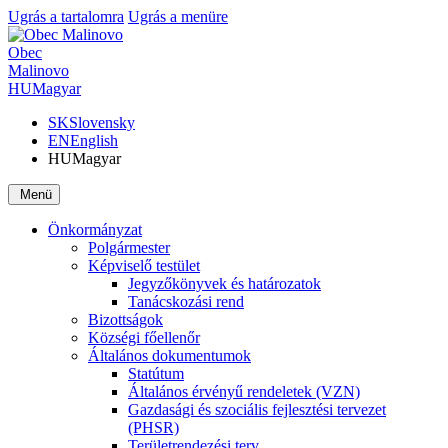
Ugrás a tartalomra
Ugrás a menüre
Obec
Malinovo
HU
Magyar
SK
Slovensky
EN
English
HU
Magyar
Menü
Önkormányzat
Polgármester
Képviselő testület
Jegyzőkönyvek és határozatok
Tanácskozási rend
Bizottságok
Községi főellenőr
Általános dokumentumok
Statútum
Általános érvényű rendeletek (VZN)
Gazdasági és szociális fejlesztési tervezet
(PHSR)
Területrendezési terv