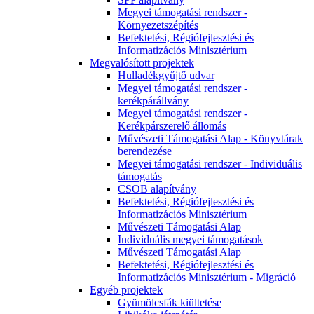
Megyei támogatási rendszer -
Környezetszépítés
Befektetési, Régiófejlesztési és
Informatizációs Minisztérium
Megvalósított projektek
Hulladékgyűjtő udvar
Megyei támogatási rendszer -
kerékpárállvány
Megyei támogatási rendszer -
Kerékpárszerelő állomás
Művészeti Támogatási Alap - Könyvtárak
berendezése
Megyei támogatási rendszer - Individuális
támogatás
CSOB alapítvány
Befektetési, Régiófejlesztési és
Informatizációs Minisztérium
Művészeti Támogatási Alap
Individuális megyei támogatások
Művészeti Támogatási Alap
Befektetési, Régiófejlesztési és
Informatizációs Minisztérium - Migráció
Egyéb projektek
Gyümölcsfák kiültetése