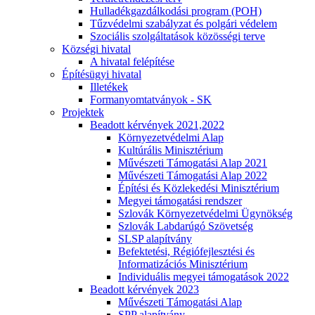
Hulladékgazdálkodási program (POH)
Tűzvédelmi szabályzat és polgári védelem
Szociális szolgáltatások közösségi terve
Községi hivatal
A hivatal felépítése
Építésügyi hivatal
Illetékek
Formanyomtatványok - SK
Projektek
Beadott kérvények 2021,2022
Környezetvédelmi Alap
Kultúrális Minisztérium
Művészeti Támogatási Alap 2021
Művészeti Támogatási Alap 2022
Építési és Közlekedési Minisztérium
Megyei támogatási rendszer
Szlovák Környezetvédelmi Ügynökség
Szlovák Labdarúgó Szövetség
SLSP alapítvány
Befektetési, Régiófejlesztési és
Informatizációs Minisztérium
Individuális megyei támogatások 2022
Beadott kérvények 2023
Művészeti Támogatási Alap
SPP alapítvány