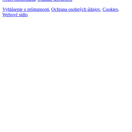
Vyhlásenie o prístupnosti
,
Ochrana osobných údajov
,
Cookies
,
Webové sídlo