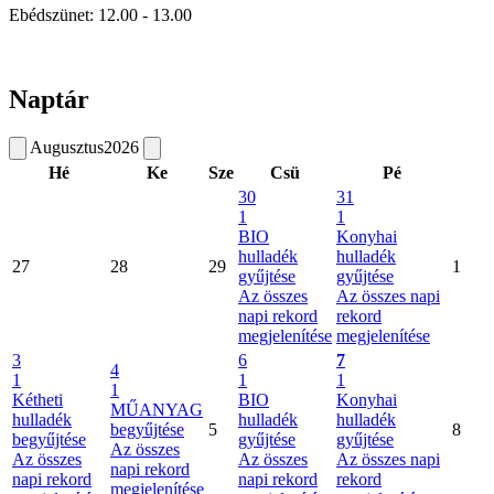
Ebédszünet: 12.00 - 13.00
Naptár
Augusztus
2026
Hé
Ke
Sze
Csü
Pé
30
31
1
1
BIO
Konyhai
hulladék
hulladék
27
28
29
1
gyűjtése
gyűjtése
Az összes
Az összes napi
napi rekord
rekord
megjelenítése
megjelenítése
3
6
7
4
1
1
1
1
Kétheti
BIO
Konyhai
MŰANYAG
hulladék
hulladék
hulladék
begyűjtése
5
8
begyűjtése
gyűjtése
gyűjtése
Az összes
Az összes
Az összes
Az összes napi
napi rekord
napi rekord
napi rekord
rekord
megjelenítése