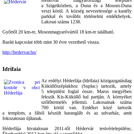
H
édervár magyarországi település
a Szigetközben, a Duna és a Mosoni-Duna
veszi körül. A község nevezetessége a kastély
parkkal és további történelmi emlékhelyek.
Lakosai száma 1238.
Győrtől 20 km-re, Mosonmagyaróvártól 18 km-re található.
Baráti kapcsolat több mint 30 évre vezethető vissza.
http://hedervar.hu/
Idrifaia
Az erdélyi Héderfája (Idrifaia) közigazgatásilag
Küküllőszéplakhoz (Suplac) tartozik, amely
5 települést foglal össze. Maros megyében
fekszik Kis-Küküllő bal partján. A környéket
szőlőtermelés jellemzi. Lakosainak száma
700 körül van. Emlékei közé tartozik
a templom, a fából készült harangláb és az udvarház, amit
fokozatosan újítanak.
Héderfája hivatalosan 2011-től Hédervár testvértelepülése,
Éberharddal 2012-ben írta alá a szerződést.