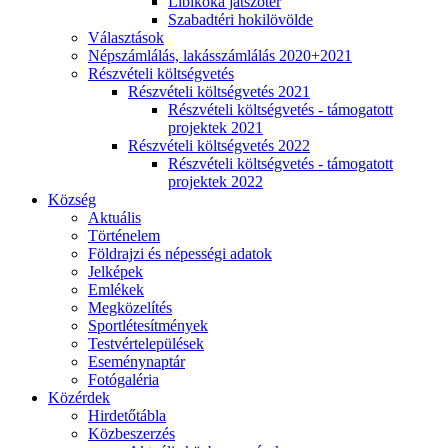
Libikóka játszótér
Szabadtéri hokilövölde
Választások
Népszámlálás, lakásszámlálás 2020+2021
Részvételi költségvetés
Részvételi költségvetés 2021
Részvételi költségvetés - támogatott
projektek 2021
Részvételi költségvetés 2022
Részvételi költségvetés - támogatott
projektek 2022
Község
Aktuális
Történelem
Földrajzi és népességi adatok
Jelképek
Emlékek
Megközelítés
Sportlétesítmények
Testvértelepülések
Eseménynaptár
Fotógaléria
Közérdek
Hirdetőtábla
Közbeszerzés