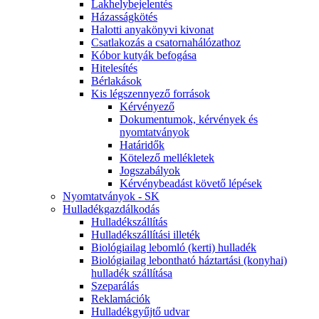
Lakhelybejelentés
Házasságkötés
Halotti anyakönyvi kivonat
Csatlakozás a csatornahálózathoz
Kóbor kutyák befogása
Hitelesítés
Bérlakások
Kis légszennyező források
Kérvényező
Dokumentumok, kérvények és
nyomtatványok
Határidők
Kötelező mellékletek
Jogszabályok
Kérvénybeadást követő lépések
Nyomtatványok - SK
Hulladékgazdálkodás
Hulladékszállítás
Hulladékszállítási illeték
Biológiailag lebomló (kerti) hulladék
Biológiailag lebontható háztartási (konyhai)
hulladék szállítása
Szeparálás
Reklamációk
Hulladékgyűjtő udvar