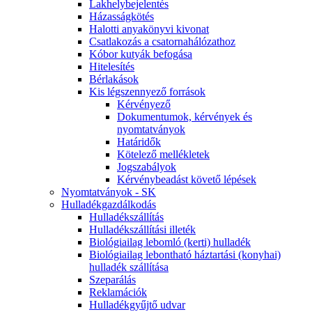
Lakhelybejelentés
Házasságkötés
Halotti anyakönyvi kivonat
Csatlakozás a csatornahálózathoz
Kóbor kutyák befogása
Hitelesítés
Bérlakások
Kis légszennyező források
Kérvényező
Dokumentumok, kérvények és
nyomtatványok
Határidők
Kötelező mellékletek
Jogszabályok
Kérvénybeadást követő lépések
Nyomtatványok - SK
Hulladékgazdálkodás
Hulladékszállítás
Hulladékszállítási illeték
Biológiailag lebomló (kerti) hulladék
Biológiailag lebontható háztartási (konyhai)
hulladék szállítása
Szeparálás
Reklamációk
Hulladékgyűjtő udvar