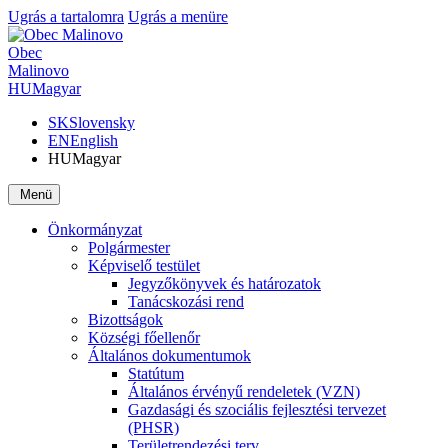
Ugrás a tartalomra
Ugrás a menüre
Obec
Malinovo
HU
Magyar
SK
Slovensky
EN
English
HU
Magyar
Menü
Önkormányzat
Polgármester
Képviselő testület
Jegyzőkönyvek és határozatok
Tanácskozási rend
Bizottságok
Községi főellenőr
Általános dokumentumok
Statútum
Általános érvényű rendeletek (VZN)
Gazdasági és szociális fejlesztési tervezet
(PHSR)
Területrendezési terv