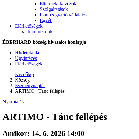
Éttermek, kávézók
Szolgáltatások
Ipari és gyártó vállalatok
Egyéb
Elérhetőségek
Írjon nekünk
ÉBERHARD község hivatalos honlapja
Hirdetőtábla
Ügyintézés
Elérhetőségek
Kezdőlap
Község
Eseménynaptár
ARTIMO - Tánc fellépés
Nyomtatás
ARTIMO - Tánc fellépés
Amikor:
14. 6. 2026 14:00