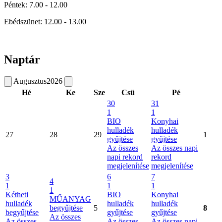
Péntek: 7.00 - 12.00
Ebédszünet: 12.00 - 13.00
Naptár
Augusztus
2026
Hé
Ke
Sze
Csü
Pé
30
31
1
1
BIO
Konyhai
hulladék
hulladék
27
28
29
1
gyűjtése
gyűjtése
Az összes
Az összes napi
napi rekord
rekord
megjelenítése
megjelenítése
3
6
7
4
1
1
1
1
Kétheti
BIO
Konyhai
MŰANYAG
hulladék
hulladék
hulladék
begyűjtése
5
8
begyűjtése
gyűjtése
gyűjtése
Az összes
Az összes
Az összes
Az összes napi