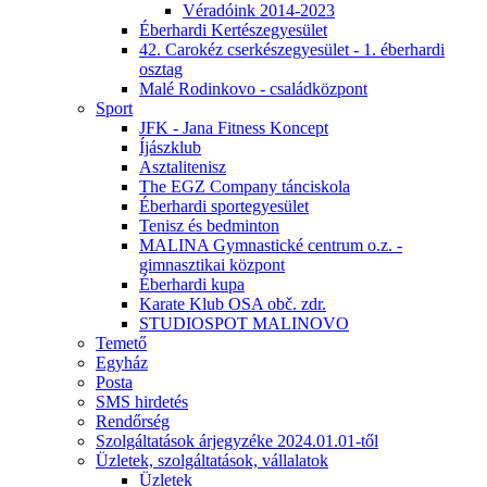
Véradóink 2014-2023
Éberhardi Kertészegyesület
42. Carokéz cserkészegyesület - 1. éberhardi
osztag
Malé Rodinkovo - családközpont
Sport
JFK - Jana Fitness Koncept
Íjászklub
Asztalitenisz
The EGZ Company tánciskola
Éberhardi sportegyesület
Tenisz és bedminton
MALINA Gymnastické centrum o.z. -
gimnasztikai központ
Éberhardi kupa
Karate Klub OSA obč. zdr.
STUDIOSPOT MALINOVO
Temető
Egyház
Posta
SMS hirdetés
Rendőrség
Szolgáltatások árjegyzéke 2024.01.01-től
Üzletek, szolgáltatások, vállalatok
Üzletek