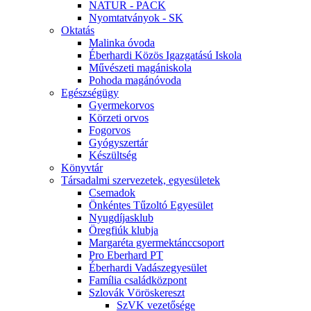
NATUR - PACK
Nyomtatványok - SK
Oktatás
Malinka óvoda
Éberhardi Közös Igazgatású Iskola
Művészeti magániskola
Pohoda magánóvoda
Egészségügy
Gyermekorvos
Körzeti orvos
Fogorvos
Gyógyszertár
Készültség
Könyvtár
Társadalmi szervezetek, egyesületek
Csemadok
Önkéntes Tűzoltó Egyesület
Nyugdíjasklub
Öregfiúk klubja
Margaréta gyermektánccsoport
Pro Eberhard PT
Éberhardi Vadászegyesület
Família családközpont
Szlovák Vöröskereszt
SzVK vezetősége