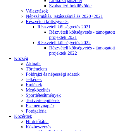
Libikóka játszótér
Szabadtéri hokilövölde
Választások
Népszámlálás, lakásszámlálás 2020+2021
Részvételi költségvetés
Részvételi költségvetés 2021
Részvételi költségvetés - támogatott
projektek 2021
Részvételi költségvetés 2022
Részvételi költségvetés - támogatott
projektek 2022
Község
Aktuális
Történelem
Földrajzi és népességi adatok
Jelképek
Emlékek
Megközelítés
Sportlétesítmények
Testvértelepülések
Eseménynaptár
Fotógaléria
Közérdek
Hirdetőtábla
Közbeszerzés