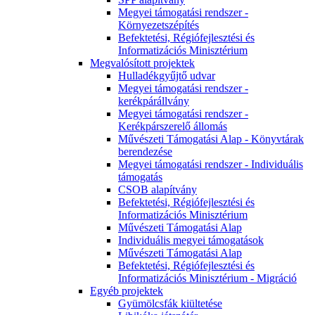
Megyei támogatási rendszer -
Környezetszépítés
Befektetési, Régiófejlesztési és
Informatizációs Minisztérium
Megvalósított projektek
Hulladékgyűjtő udvar
Megyei támogatási rendszer -
kerékpárállvány
Megyei támogatási rendszer -
Kerékpárszerelő állomás
Művészeti Támogatási Alap - Könyvtárak
berendezése
Megyei támogatási rendszer - Individuális
támogatás
CSOB alapítvány
Befektetési, Régiófejlesztési és
Informatizációs Minisztérium
Művészeti Támogatási Alap
Individuális megyei támogatások
Művészeti Támogatási Alap
Befektetési, Régiófejlesztési és
Informatizációs Minisztérium - Migráció
Egyéb projektek
Gyümölcsfák kiültetése