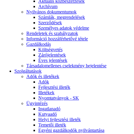
Aktuális közbeszerzések
Archívum
Nyilvános dokumentumok
Számlák, megrendelések
Szerződések
Személyes adatok védelme
Rendeletek és szabályzatok
Információ hozzáférhetővé tétele
Gazdálkodás
Költségvetés
Zárójelentések
Éves jelentések
Társadalomellenes cselekmény bejelentése
Szolgáltatások
Adók és illetékek
Adók
Fejlesztési illeték
Illetékek
Nyomtatványok - SK
Ügyintézés
Ingatlanadó
Kutyaadó
Helyi fejlesztési illeték
Temetői illeték
Egyéni gazdálkodók nyilvántartása