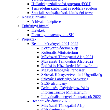
Hulladékgazdálkodási program (POH)
Tűzvédelmi szabályzat és polgári védelem
Szociális szolgáltatások közösségi terve
Községi hivatal
A hivatal felépítése
Építésügyi hivatal
Illetékek
Formanyomtatványok - SK
Projektek
Beadott kérvények 2021,2022
Környezetvédelmi Alap
Kultúrális Minisztérium
Művészeti Támogatási Alap 2021
Művészeti Támogatási Alap 2022
Építési és Közlekedési Minisztérium
Megyei támogatási rendszer
Szlovák Környezetvédelmi Ügynökség
Szlovák Labdarúgó Szövetség
SLSP alapítvány
Befektetési, Régiófejlesztési és
Informatizációs Minisztérium
Individuális megyei támogatások 2022
Beadott kérvények 2023
Művészeti Támogatási Alap
SPP alapítvány