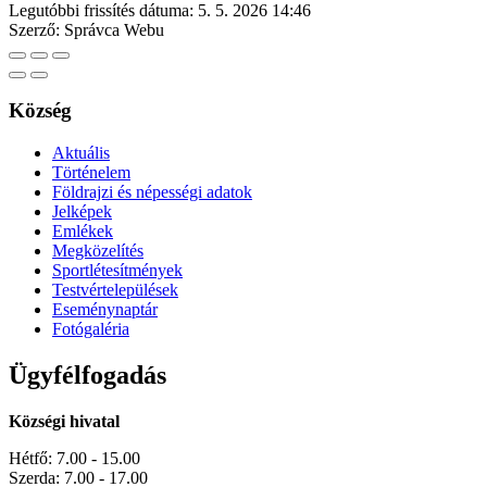
Legutóbbi frissítés dátuma:
5. 5. 2026 14:46
Szerző:
Správca Webu
Község
Aktuális
Történelem
Földrajzi és népességi adatok
Jelképek
Emlékek
Megközelítés
Sportlétesítmények
Testvértelepülések
Eseménynaptár
Fotógaléria
Ügyfélfogadás
Községi hivatal
Hétfő: 7.00 - 15.00
Szerda: 7.00 - 17.00