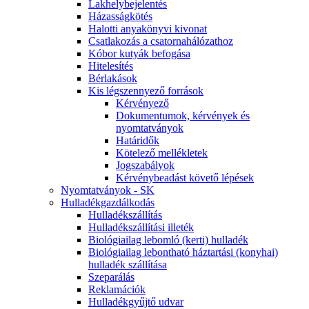
Lakhelybejelentés
Házasságkötés
Halotti anyakönyvi kivonat
Csatlakozás a csatornahálózathoz
Kóbor kutyák befogása
Hitelesítés
Bérlakások
Kis légszennyező források
Kérvényező
Dokumentumok, kérvények és
nyomtatványok
Határidők
Kötelező mellékletek
Jogszabályok
Kérvénybeadást követő lépések
Nyomtatványok - SK
Hulladékgazdálkodás
Hulladékszállítás
Hulladékszállítási illeték
Biológiailag lebomló (kerti) hulladék
Biológiailag lebontható háztartási (konyhai)
hulladék szállítása
Szeparálás
Reklamációk
Hulladékgyűjtő udvar