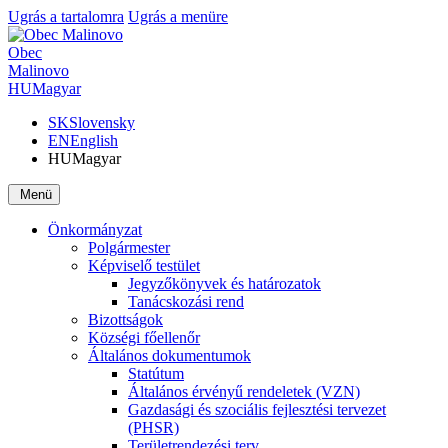
Ugrás a tartalomra
Ugrás a menüre
Obec
Malinovo
HU
Magyar
SK
Slovensky
EN
English
HU
Magyar
Menü
Önkormányzat
Polgármester
Képviselő testület
Jegyzőkönyvek és határozatok
Tanácskozási rend
Bizottságok
Községi főellenőr
Általános dokumentumok
Statútum
Általános érvényű rendeletek (VZN)
Gazdasági és szociális fejlesztési tervezet
(PHSR)
Területrendezési terv