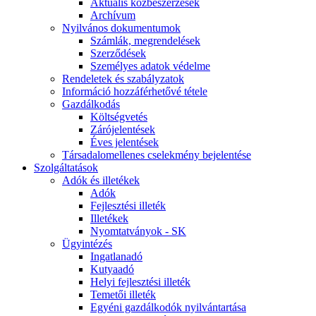
Aktuális közbeszerzések
Archívum
Nyilvános dokumentumok
Számlák, megrendelések
Szerződések
Személyes adatok védelme
Rendeletek és szabályzatok
Információ hozzáférhetővé tétele
Gazdálkodás
Költségvetés
Zárójelentések
Éves jelentések
Társadalomellenes cselekmény bejelentése
Szolgáltatások
Adók és illetékek
Adók
Fejlesztési illeték
Illetékek
Nyomtatványok - SK
Ügyintézés
Ingatlanadó
Kutyaadó
Helyi fejlesztési illeték
Temetői illeték
Egyéni gazdálkodók nyilvántartása