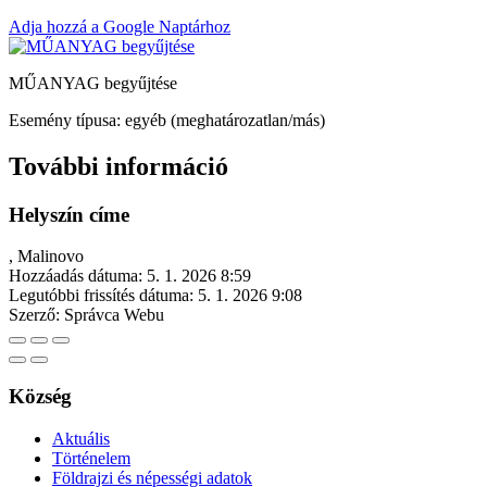
Adja hozzá a Google Naptárhoz
MŰANYAG begyűjtése
Esemény típusa: egyéb (meghatározatlan/más)
További információ
Helyszín címe
, Malinovo
Hozzáadás dátuma:
5. 1. 2026 8:59
Legutóbbi frissítés dátuma:
5. 1. 2026 9:08
Szerző:
Správca Webu
Község
Aktuális
Történelem
Földrajzi és népességi adatok