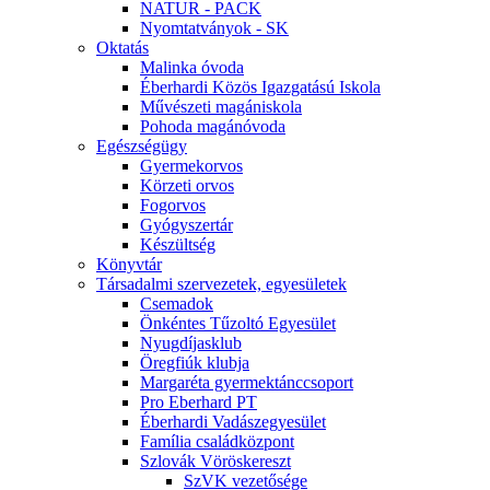
NATUR - PACK
Nyomtatványok - SK
Oktatás
Malinka óvoda
Éberhardi Közös Igazgatású Iskola
Művészeti magániskola
Pohoda magánóvoda
Egészségügy
Gyermekorvos
Körzeti orvos
Fogorvos
Gyógyszertár
Készültség
Könyvtár
Társadalmi szervezetek, egyesületek
Csemadok
Önkéntes Tűzoltó Egyesület
Nyugdíjasklub
Öregfiúk klubja
Margaréta gyermektánccsoport
Pro Eberhard PT
Éberhardi Vadászegyesület
Família családközpont
Szlovák Vöröskereszt
SzVK vezetősége