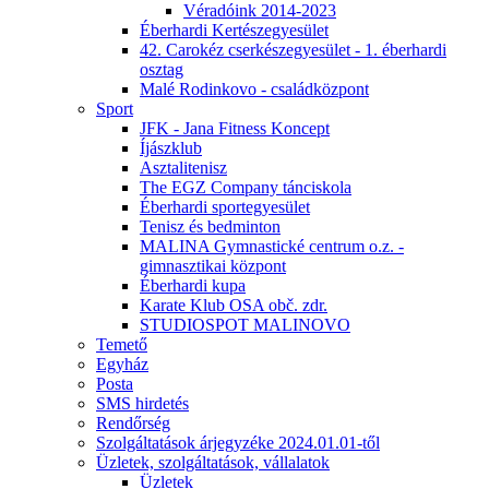
Véradóink 2014-2023
Éberhardi Kertészegyesület
42. Carokéz cserkészegyesület - 1. éberhardi
osztag
Malé Rodinkovo - családközpont
Sport
JFK - Jana Fitness Koncept
Íjászklub
Asztalitenisz
The EGZ Company tánciskola
Éberhardi sportegyesület
Tenisz és bedminton
MALINA Gymnastické centrum o.z. -
gimnasztikai központ
Éberhardi kupa
Karate Klub OSA obč. zdr.
STUDIOSPOT MALINOVO
Temető
Egyház
Posta
SMS hirdetés
Rendőrség
Szolgáltatások árjegyzéke 2024.01.01-től
Üzletek, szolgáltatások, vállalatok
Üzletek