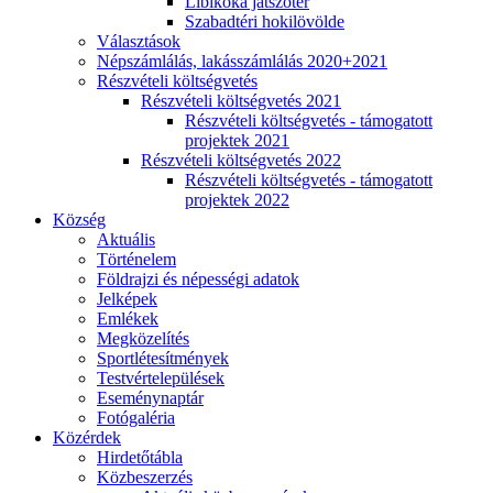
Libikóka játszótér
Szabadtéri hokilövölde
Választások
Népszámlálás, lakásszámlálás 2020+2021
Részvételi költségvetés
Részvételi költségvetés 2021
Részvételi költségvetés - támogatott
projektek 2021
Részvételi költségvetés 2022
Részvételi költségvetés - támogatott
projektek 2022
Község
Aktuális
Történelem
Földrajzi és népességi adatok
Jelképek
Emlékek
Megközelítés
Sportlétesítmények
Testvértelepülések
Eseménynaptár
Fotógaléria
Közérdek
Hirdetőtábla
Közbeszerzés