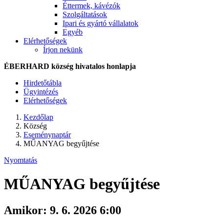
Éttermek, kávézók
Szolgáltatások
Ipari és gyártó vállalatok
Egyéb
Elérhetőségek
Írjon nekünk
ÉBERHARD község hivatalos honlapja
Hirdetőtábla
Ügyintézés
Elérhetőségek
Kezdőlap
Község
Eseménynaptár
MŰANYAG begyűjtése
Nyomtatás
MŰANYAG begyűjtése
Amikor:
9. 6. 2026 6:00