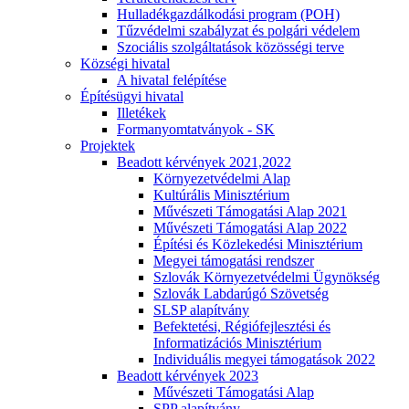
Hulladékgazdálkodási program (POH)
Tűzvédelmi szabályzat és polgári védelem
Szociális szolgáltatások közösségi terve
Községi hivatal
A hivatal felépítése
Építésügyi hivatal
Illetékek
Formanyomtatványok - SK
Projektek
Beadott kérvények 2021,2022
Környezetvédelmi Alap
Kultúrális Minisztérium
Művészeti Támogatási Alap 2021
Művészeti Támogatási Alap 2022
Építési és Közlekedési Minisztérium
Megyei támogatási rendszer
Szlovák Környezetvédelmi Ügynökség
Szlovák Labdarúgó Szövetség
SLSP alapítvány
Befektetési, Régiófejlesztési és
Informatizációs Minisztérium
Individuális megyei támogatások 2022
Beadott kérvények 2023
Művészeti Támogatási Alap
SPP alapítvány