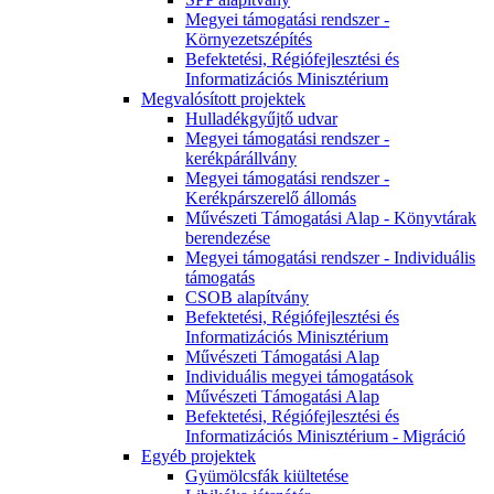
Megyei támogatási rendszer -
Környezetszépítés
Befektetési, Régiófejlesztési és
Informatizációs Minisztérium
Megvalósított projektek
Hulladékgyűjtő udvar
Megyei támogatási rendszer -
kerékpárállvány
Megyei támogatási rendszer -
Kerékpárszerelő állomás
Művészeti Támogatási Alap - Könyvtárak
berendezése
Megyei támogatási rendszer - Individuális
támogatás
CSOB alapítvány
Befektetési, Régiófejlesztési és
Informatizációs Minisztérium
Művészeti Támogatási Alap
Individuális megyei támogatások
Művészeti Támogatási Alap
Befektetési, Régiófejlesztési és
Informatizációs Minisztérium - Migráció
Egyéb projektek
Gyümölcsfák kiültetése