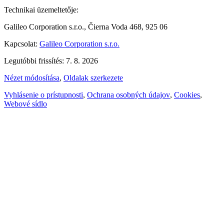
Technikai üzemeltetője:
Galileo Corporation s.r.o., Čierna Voda 468, 925 06
Kapcsolat:
Galileo Corporation s.r.o.
Legutóbbi frissítés: 7. 8. 2026
Nézet módosítása
,
Oldalak szerkezete
Vyhlásenie o prístupnosti
,
Ochrana osobných údajov
,
Cookies
,
Webové sídlo