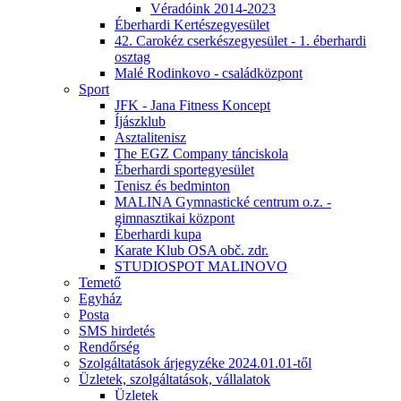
Véradóink 2014-2023
Éberhardi Kertészegyesület
42. Carokéz cserkészegyesület - 1. éberhardi
osztag
Malé Rodinkovo - családközpont
Sport
JFK - Jana Fitness Koncept
Íjászklub
Asztalitenisz
The EGZ Company tánciskola
Éberhardi sportegyesület
Tenisz és bedminton
MALINA Gymnastické centrum o.z. -
gimnasztikai központ
Éberhardi kupa
Karate Klub OSA obč. zdr.
STUDIOSPOT MALINOVO
Temető
Egyház
Posta
SMS hirdetés
Rendőrség
Szolgáltatások árjegyzéke 2024.01.01-től
Üzletek, szolgáltatások, vállalatok
Üzletek