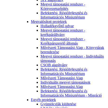
Megyei támogatási rendszer -
Környezetszépítés
Befektetési, Régiófejlesztési és
Informatizációs Minisztérium
Megvalósított projektek
Hulladékgyűjtő udvar
Megyei támogatási rendszer -
kerékpárállvány
Megyei támogatási rendszer -
Kerékpárszerelő állomás
Művészeti Támogatási Alap - Könyvtárak
berendezése
Megyei támogatási rendszer - Individuális
támogatás
CSOB alapítvány
Befektetési, Régiófejlesztési és
Informatizációs Minisztérium
Művészeti Támogatási Alap
Individuális megyei támogatások
Művészeti Támogatási Alap
Befektetési, Régiófejlesztési és
Informatizációs Minisztérium - Migráció
Egyéb projektek
Gyümölcsfák kiültetése