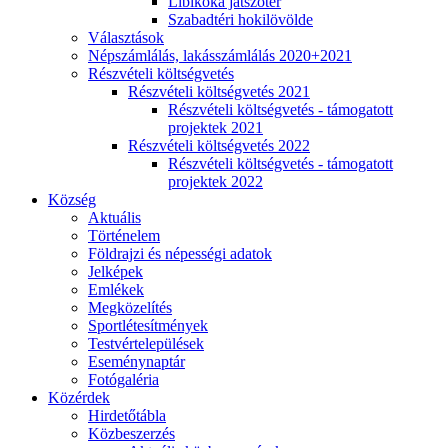
Libikóka játszótér
Szabadtéri hokilövölde
Választások
Népszámlálás, lakásszámlálás 2020+2021
Részvételi költségvetés
Részvételi költségvetés 2021
Részvételi költségvetés - támogatott
projektek 2021
Részvételi költségvetés 2022
Részvételi költségvetés - támogatott
projektek 2022
Község
Aktuális
Történelem
Földrajzi és népességi adatok
Jelképek
Emlékek
Megközelítés
Sportlétesítmények
Testvértelepülések
Eseménynaptár
Fotógaléria
Közérdek
Hirdetőtábla
Közbeszerzés