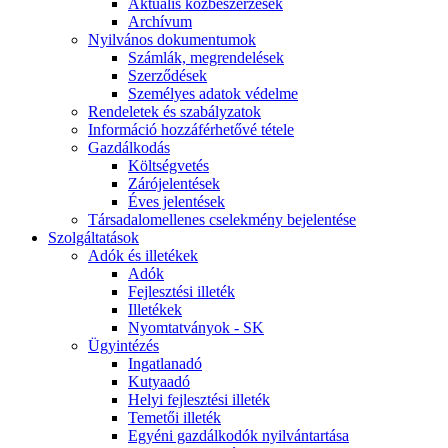
Aktuális közbeszerzések
Archívum
Nyilvános dokumentumok
Számlák, megrendelések
Szerződések
Személyes adatok védelme
Rendeletek és szabályzatok
Információ hozzáférhetővé tétele
Gazdálkodás
Költségvetés
Zárójelentések
Éves jelentések
Társadalomellenes cselekmény bejelentése
Szolgáltatások
Adók és illetékek
Adók
Fejlesztési illeték
Illetékek
Nyomtatványok - SK
Ügyintézés
Ingatlanadó
Kutyaadó
Helyi fejlesztési illeték
Temetői illeték
Egyéni gazdálkodók nyilvántartása