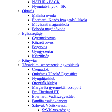
NATUR - PACK
Nyomtatványok - SK
Oktatás
Malinka óvoda
Éberhardi Közös Igazgatású Iskola
Művészeti magániskola
Pohoda magánóvoda
Egészségügy
Gyermekorvos
Körzeti orvos
Fogorvos
Gyógyszertár
Készültség
Könyvtár
Társadalmi szervezetek, egyesületek
Csemadok
Önkéntes Tűzoltó Egyesület
Nyugdíjasklub
Öregfiúk klubja
Margaréta gyermektánccsoport
Pro Eberhard PT
Éberhardi Vadászegyesület
Família családközpont
Szlovák Vöröskereszt
SzVK vezetősége