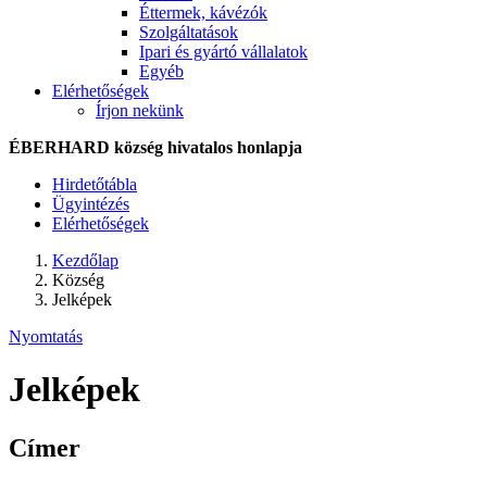
Éttermek, kávézók
Szolgáltatások
Ipari és gyártó vállalatok
Egyéb
Elérhetőségek
Írjon nekünk
ÉBERHARD község hivatalos honlapja
Hirdetőtábla
Ügyintézés
Elérhetőségek
Kezdőlap
Község
Jelképek
Nyomtatás
Jelképek
Címer