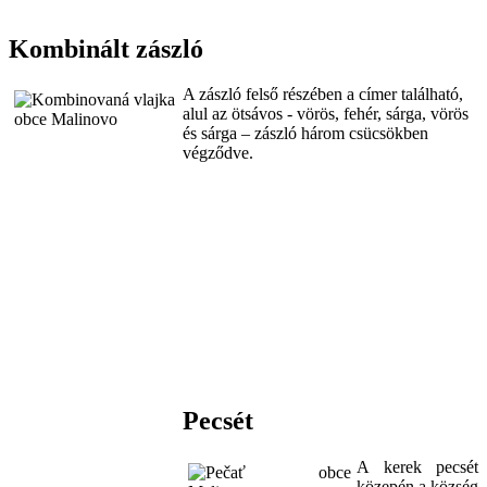
Kombinált zászló
A zászló felső részében a címer található,
alul az ötsávos - vörös, fehér, sárga, vörös
és sárga – zászló három csücsökben
végződve.
Pecsét
A kerek pecsét
közepén a község