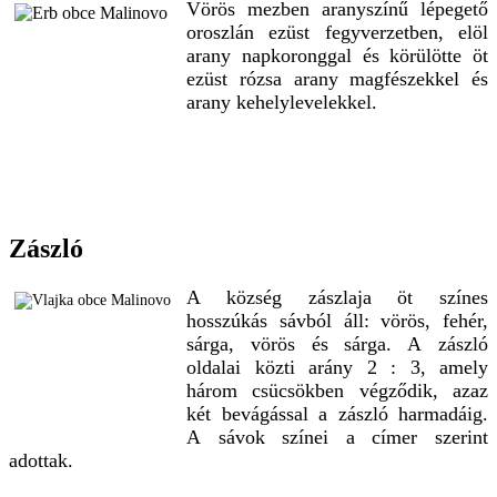
Vörös mezben aranyszínű lépegető
oroszlán ezüst fegyverzetben, elöl
arany napkoronggal és körülötte öt
ezüst rózsa arany magfészekkel és
arany kehelylevelekkel.
Zászló
A község zászlaja öt színes
hosszúkás sávból áll: vörös, fehér,
sárga, vörös és sárga. A zászló
oldalai közti arány 2 : 3, amely
három csücsökben végződik, azaz
két bevágással a zászló harmadáig.
A sávok színei a címer szerint
adottak.