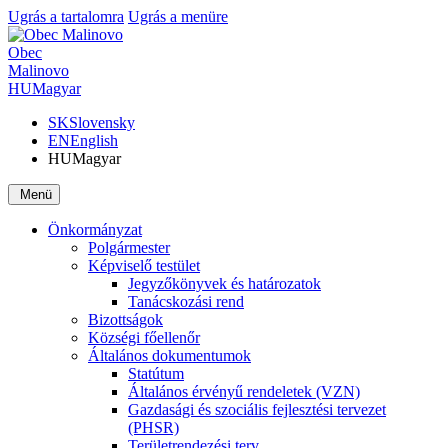
Ugrás a tartalomra
Ugrás a menüre
Obec
Malinovo
HU
Magyar
SK
Slovensky
EN
English
HU
Magyar
Menü
Önkormányzat
Polgármester
Képviselő testület
Jegyzőkönyvek és határozatok
Tanácskozási rend
Bizottságok
Községi főellenőr
Általános dokumentumok
Statútum
Általános érvényű rendeletek (VZN)
Gazdasági és szociális fejlesztési tervezet
(PHSR)
Területrendezési terv