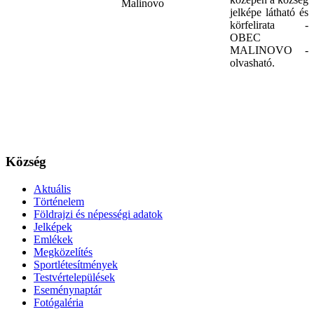
jelképe látható és
körfelirata -
OBEC
MALINOVO -
olvasható.
Község
Aktuális
Történelem
Földrajzi és népességi adatok
Jelképek
Emlékek
Megközelítés
Sportlétesítmények
Testvértelepülések
Eseménynaptár
Fotógaléria