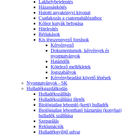
Lakhelybejelentés
Házasságkötés
Halotti anyakönyvi kivonat
Csatlakozás a csatornahálózathoz
Kóbor kutyák befogása
Hitelesítés
Bérlakások
Kis légszennyező források
Kérvényező
Dokumentumok, kérvények és
nyomtatványok
Határidők
Kötelező mellékletek
Jogszabályok
Kérvénybeadást követő lépések
Nyomtatványok - SK
Hulladékgazdálkodás
Hulladékszállítás
Hulladékszállítási illeték
Biológiailag lebomló (kerti) hulladék
Biológiailag lebontható háztartási (konyhai)
hulladék szállítása
Szeparálás
Reklamációk
Hulladékgyűjtő udvar