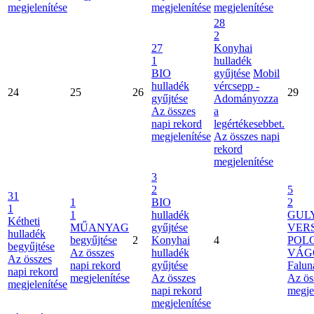
megjelenítése
megjelenítése
megjelenítése
28
2
27
Konyhai
1
hulladék
BIO
gyűjtése
Mobil
hulladék
vércsepp -
24
25
26
29
gyűjtése
Adományozza
Az összes
a
napi rekord
legértékesebbet.
megjelenítése
Az összes napi
rekord
megjelenítése
3
2
5
31
1
BIO
2
1
1
hulladék
GUL
Kétheti
MŰANYAG
gyűjtése
VER
hulladék
begyűjtése
2
Konyhai
4
POL
begyűjtése
Az összes
hulladék
VÁG
Az összes
napi rekord
gyűjtése
Falun
napi rekord
megjelenítése
Az összes
Az ös
megjelenítése
napi rekord
megje
megjelenítése