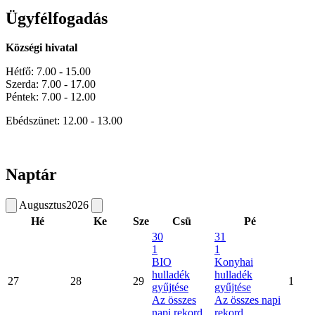
Ügyfélfogadás
Községi hivatal
Hétfő: 7.00 - 15.00
Szerda: 7.00 - 17.00
Péntek: 7.00 - 12.00
Ebédszünet: 12.00 - 13.00
Naptár
Augusztus
2026
Hé
Ke
Sze
Csü
Pé
30
31
1
1
BIO
Konyhai
hulladék
hulladék
27
28
29
1
gyűjtése
gyűjtése
Az összes
Az összes napi
napi rekord
rekord