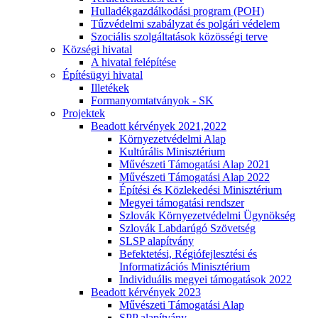
Hulladékgazdálkodási program (POH)
Tűzvédelmi szabályzat és polgári védelem
Szociális szolgáltatások közösségi terve
Községi hivatal
A hivatal felépítése
Építésügyi hivatal
Illetékek
Formanyomtatványok - SK
Projektek
Beadott kérvények 2021,2022
Környezetvédelmi Alap
Kultúrális Minisztérium
Művészeti Támogatási Alap 2021
Művészeti Támogatási Alap 2022
Építési és Közlekedési Minisztérium
Megyei támogatási rendszer
Szlovák Környezetvédelmi Ügynökség
Szlovák Labdarúgó Szövetség
SLSP alapítvány
Befektetési, Régiófejlesztési és
Informatizációs Minisztérium
Individuális megyei támogatások 2022
Beadott kérvények 2023
Művészeti Támogatási Alap
SPP alapítvány