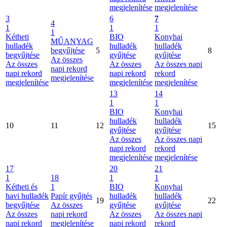
megjelenítése
megjelenítése
3
6
7
4
1
1
1
1
Kétheti
BIO
Konyhai
MŰANYAG
hulladék
hulladék
hulladék
begyűjtése
5
8
begyűjtése
gyűjtése
gyűjtése
Az összes
Az összes
Az összes
Az összes napi
napi rekord
napi rekord
napi rekord
rekord
megjelenítése
megjelenítése
megjelenítése
megjelenítése
13
14
1
1
BIO
Konyhai
hulladék
hulladék
10
11
12
15
gyűjtése
gyűjtése
Az összes
Az összes napi
napi rekord
rekord
megjelenítése
megjelenítése
17
20
21
1
18
1
1
Kétheti és
1
BIO
Konyhai
havi hulladék
Papír gyűjtés
hulladék
hulladék
19
22
begyűjtése
Az összes
gyűjtése
gyűjtése
Az összes
napi rekord
Az összes
Az összes napi
napi rekord
megjelenítése
napi rekord
rekord