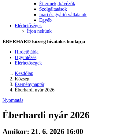
Éttermek, kávézók
Szolgáltatások
Ipari és gyártó vállalatok
Egyéb
Elérhetőségek
Írjon nekünk
ÉBERHARD község hivatalos honlapja
Hirdetőtábla
Ügyintézés
Elérhetőségek
Kezdőlap
Község
Eseménynaptár
Éberhardi nyár 2026
Nyomtatás
Éberhardi nyár 2026
Amikor:
21. 6. 2026 16:00