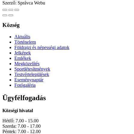
Szerző:
Správca Webu
Község
Aktuális
Történelem
Földrajzi és népességi adatok
Jelképek
Emlékek
Megközelítés
Sportlétesítmények
Testvértelepülések
Eseménynaptár
Fotógaléria
Ügyfélfogadás
Községi hivatal
Hétfő: 7.00 - 15.00
Szerda: 7.00 - 17.00
Péntek: 7.00 - 12.00