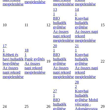
megjelenítése
megjelenítése
megjelenítése
megjelenítése
13
14
1
1
BIO
Konyhai
hulladék
hulladék
10
11
12
15
gyűjtése
gyűjtése
Az összes
Az összes napi
napi rekord
rekord
megjelenítése
megjelenítése
17
20
21
1
18
1
1
Kétheti és
1
BIO
Konyhai
havi hulladék
Papír gyűjtés
hulladék
hulladék
19
22
begyűjtése
Az összes
gyűjtése
gyűjtése
Az összes
napi rekord
Az összes
Az összes napi
napi rekord
megjelenítése
napi rekord
rekord
megjelenítése
megjelenítése
megjelenítése
28
2
27
Konyhai
1
hulladék
BIO
gyűjtése
Mobil
hulladék
vércsepp -
24
25
26
29
gyűjtése
Adományozza