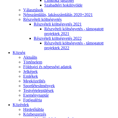
Libikóka játszótér
Szabadtéri hokilövölde
Választások
Népszámlálás, lakásszámlálás 2020+2021
Részvételi költségvetés
Részvételi költségvetés 2021
Részvételi költségvetés - támogatott
projektek 2021
Részvételi költségvetés 2022
Részvételi költségvetés - támogatott
projektek 2022
Község
Aktuális
Történelem
Földrajzi és népességi adatok
Jelképek
Emlékek
Megközelítés
Sportlétesítmények
Testvértelepülések
Eseménynaptár
Fotógaléria
Közérdek
Hirdetőtábla
Közbeszerzés