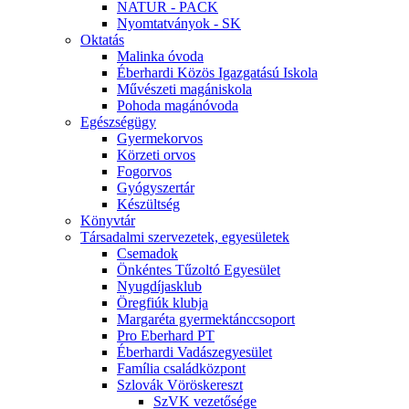
NATUR - PACK
Nyomtatványok - SK
Oktatás
Malinka óvoda
Éberhardi Közös Igazgatású Iskola
Művészeti magániskola
Pohoda magánóvoda
Egészségügy
Gyermekorvos
Körzeti orvos
Fogorvos
Gyógyszertár
Készültség
Könyvtár
Társadalmi szervezetek, egyesületek
Csemadok
Önkéntes Tűzoltó Egyesület
Nyugdíjasklub
Öregfiúk klubja
Margaréta gyermektánccsoport
Pro Eberhard PT
Éberhardi Vadászegyesület
Família családközpont
Szlovák Vöröskereszt
SzVK vezetősége