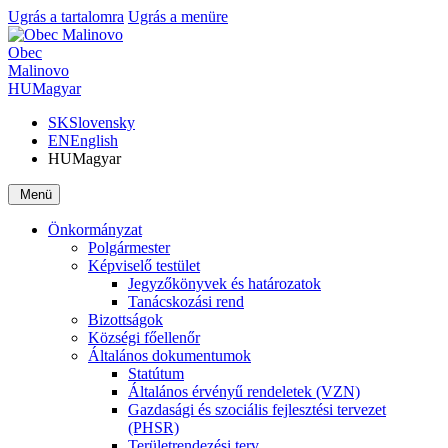
Ugrás a tartalomra
Ugrás a menüre
Obec
Malinovo
HU
Magyar
SK
Slovensky
EN
English
HU
Magyar
Menü
Önkormányzat
Polgármester
Képviselő testület
Jegyzőkönyvek és határozatok
Tanácskozási rend
Bizottságok
Községi főellenőr
Általános dokumentumok
Statútum
Általános érvényű rendeletek (VZN)
Gazdasági és szociális fejlesztési tervezet
(PHSR)
Területrendezési terv