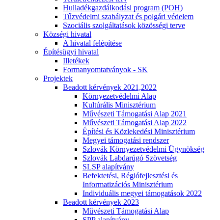
Hulladékgazdálkodási program (POH)
Tűzvédelmi szabályzat és polgári védelem
Szociális szolgáltatások közösségi terve
Községi hivatal
A hivatal felépítése
Építésügyi hivatal
Illetékek
Formanyomtatványok - SK
Projektek
Beadott kérvények 2021,2022
Környezetvédelmi Alap
Kultúrális Minisztérium
Művészeti Támogatási Alap 2021
Művészeti Támogatási Alap 2022
Építési és Közlekedési Minisztérium
Megyei támogatási rendszer
Szlovák Környezetvédelmi Ügynökség
Szlovák Labdarúgó Szövetség
SLSP alapítvány
Befektetési, Régiófejlesztési és
Informatizációs Minisztérium
Individuális megyei támogatások 2022
Beadott kérvények 2023
Művészeti Támogatási Alap
SPP alapítvány