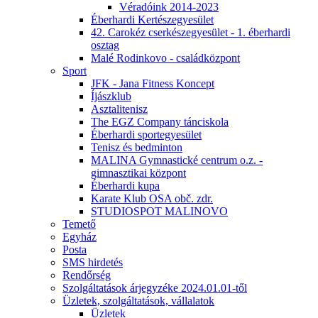
Véradóink 2014-2023
Éberhardi Kertészegyesület
42. Carokéz cserkészegyesület - 1. éberhardi
osztag
Malé Rodinkovo - családközpont
Sport
JFK - Jana Fitness Koncept
Íjászklub
Asztalitenisz
The EGZ Company tánciskola
Éberhardi sportegyesület
Tenisz és bedminton
MALINA Gymnastické centrum o.z. -
gimnasztikai központ
Éberhardi kupa
Karate Klub OSA obč. zdr.
STUDIOSPOT MALINOVO
Temető
Egyház
Posta
SMS hirdetés
Rendőrség
Szolgáltatások árjegyzéke 2024.01.01-től
Üzletek, szolgáltatások, vállalatok
Üzletek