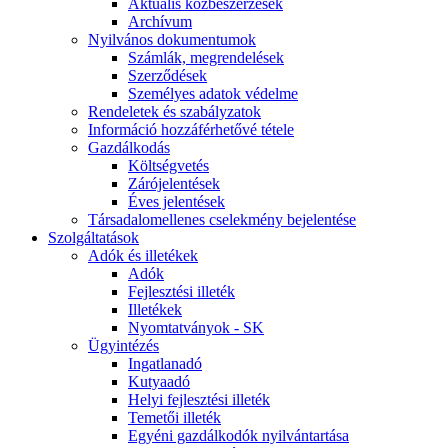
Aktuális közbeszerzések
Archívum
Nyilvános dokumentumok
Számlák, megrendelések
Szerződések
Személyes adatok védelme
Rendeletek és szabályzatok
Információ hozzáférhetővé tétele
Gazdálkodás
Költségvetés
Zárójelentések
Éves jelentések
Társadalomellenes cselekmény bejelentése
Szolgáltatások
Adók és illetékek
Adók
Fejlesztési illeték
Illetékek
Nyomtatványok - SK
Ügyintézés
Ingatlanadó
Kutyaadó
Helyi fejlesztési illeték
Temetői illeték
Egyéni gazdálkodók nyilvántartása