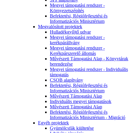
Megyei támogatási rendszer -
Környezetszépítés
Befektetési, Régiófejlesztési és
Informatizációs Minisztérium
Megvalósított projektek
Hulladékgyűjtő udvar
Megyei támogatási rendszer -
kerékpárállvány
Megyei támogatási rendszer -
Kerékpárszerelő állomás
Művészeti Támogatási Alap - Könyvtárak
berendezése
Megyei támogatási rendszer - Individuális
támogatás
CSOB alapítvány
Befektetési, Régiófejlesztési és
Informatizációs Minisztérium
Művészeti Támogatási Alap
Individuális megyei támogatások
Művészeti Támogatási Alap
Befektetési, Régiófejlesztési és
Informatizációs Minisztérium - Migráció
Egyéb projektek
Gyümölcsfák kiültetése