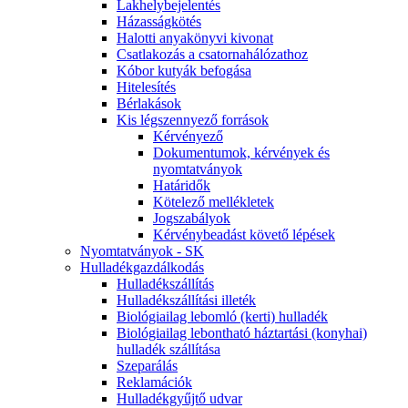
Lakhelybejelentés
Házasságkötés
Halotti anyakönyvi kivonat
Csatlakozás a csatornahálózathoz
Kóbor kutyák befogása
Hitelesítés
Bérlakások
Kis légszennyező források
Kérvényező
Dokumentumok, kérvények és
nyomtatványok
Határidők
Kötelező mellékletek
Jogszabályok
Kérvénybeadást követő lépések
Nyomtatványok - SK
Hulladékgazdálkodás
Hulladékszállítás
Hulladékszállítási illeték
Biológiailag lebomló (kerti) hulladék
Biológiailag lebontható háztartási (konyhai)
hulladék szállítása
Szeparálás
Reklamációk
Hulladékgyűjtő udvar