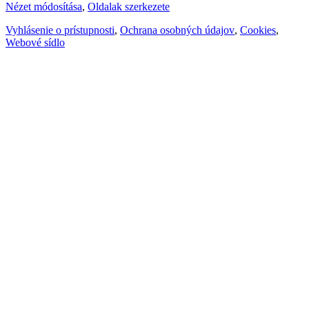
Nézet módosítása
,
Oldalak szerkezete
Vyhlásenie o prístupnosti
,
Ochrana osobných údajov
,
Cookies
,
Webové sídlo