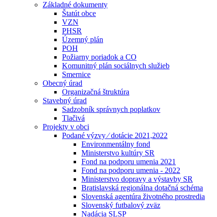
Základné dokumenty
Štatút obce
VZN
PHSR
Územný plán
POH
Požiarny poriadok a CO
Komunitný plán sociálnych služieb
Smernice
Obecný úrad
Organizačná štruktúra
Stavebný úrad
Sadzobník správnych poplatkov
Tlačivá
Projekty v obci
Podané výzvy ⁄ dotácie 2021,2022
Environmentálny fond
Ministerstvo kultúry SR
Fond na podporu umenia 2021
Fond na podporu umenia - 2022
Ministerstvo dopravy a výstavby SR
Bratislavská regionálna dotačná schéma
Slovenská agentúra životného prostredia
Slovenský futbalový zväz
Nadácia SLSP