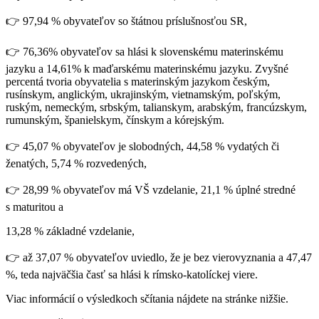
👉 97,94 % obyvateľov so štátnou príslušnosťou SR,
👉 76,36% obyvateľov sa hlási k slovenskému materinskému
jazyku a 14,61% k maďarskému materinskému jazyku. Zvyšné
percentá tvoria obyvatelia s materinským jazykom českým,
rusínskym, anglickým, ukrajinským, vietnamským, poľským,
ruským, nemeckým, srbským, talianskym, arabským, francúzskym,
rumunským, španielskym, čínskym a kórejským.
👉 45,07 % obyvateľov je slobodných, 44,58 % vydatých či
ženatých, 5,74 % rozvedených,
👉 28,99 % obyvateľov má VŠ vzdelanie, 21,1 % úplné stredné
s maturitou a
13,28 % základné vzdelanie,
👉 až 37,07 % obyvateľov uviedlo, že je bez vierovyznania a 47,47
%, teda najväčšia časť sa hlási k rímsko-katolíckej viere.
Viac informácií o výsledkoch sčítania nájdete na stránke nižšie.