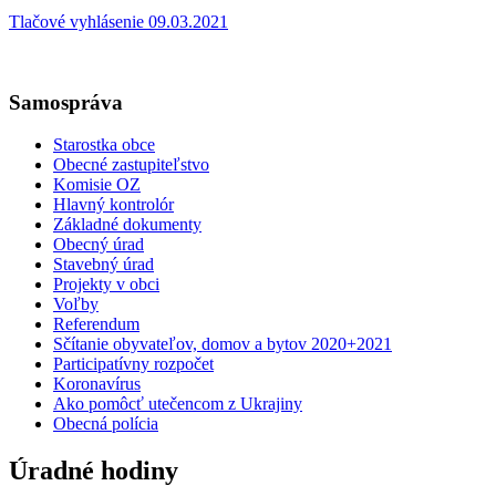
Tlačové vyhlásenie 09.03.2021
Samospráva
Starostka obce
Obecné zastupiteľstvo
Komisie OZ
Hlavný kontrolór
Základné dokumenty
Obecný úrad
Stavebný úrad
Projekty v obci
Voľby
Referendum
Sčítanie obyvateľov, domov a bytov 2020+2021
Participatívny rozpočet
Koronavírus
Ako pomôcť utečencom z Ukrajiny
Obecná polícia
Úradné hodiny