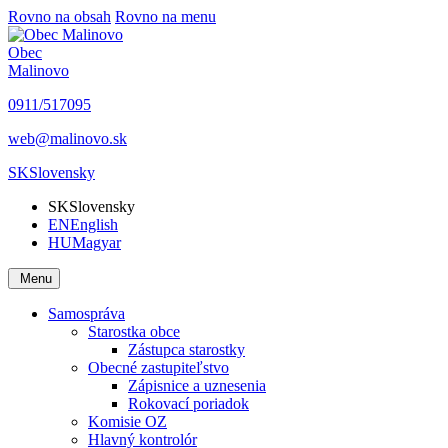
Rovno na obsah
Rovno na menu
Obec
Malinovo
0911/517095
web@malinovo.sk
SK
Slovensky
SK
Slovensky
EN
English
HU
Magyar
Menu
Samospráva
Starostka obce
Zástupca starostky
Obecné zastupiteľstvo
Zápisnice a uznesenia
Rokovací poriadok
Komisie OZ
Hlavný kontrolór