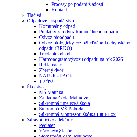
Procesy po podaní žiadosti
Kontakt
Tlačivá
Odpadové hospodárstvo
Komunálny odpad
Poplatky za odvoz komunálneho odpadu
Odvoz bioodpadu
Odvoz biologicky rozložiteľného kuchynského
odpadu (BRKO)
Triedenie odpadu
Harmonogram vývozu odpadu na rok 2026
Reklamácie
Zberný dvor
NATUR - PACK
Tlačivá
Školstvo
MŠ Malinka
Základná škola Malinovo
Súkromná umelecká škola
Súkromná MŠ Pohoda
Súkromná Montessori škôlka Little Fox
Zdravotníctvo a lekárne
Pediater
Všeobecný lekár
Stomatológ Zam. Malinovo