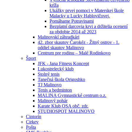
kríža
Ukážky prvej pomoci v Materskej škole
Malacky u Lucky Hablovičovej.
Pomáhame Potravinami
Bezplatní darcovia krvi a držitelia ocenení
za obdobie 2014 až 2023
Malinovskí záhradkári
42. zbor skautov Čarokéz - Žitný ostrov - 1.
oddiel skautov Malinovo
Centrum pre rodinu – Malé Rodinkovo
Šport
JFK - Jana Fitness Koncept
Lukostrelecký klub
Stolný tenis
Tanečná škola Origoshko
TJ Malinovo
Tenis a bedminton
MALINA Gymnastické centrum o.z.
Malinový pohár
Karate Klub OSA obč. zdr.
STUDIOSPOT MALINOVO
Cintorín
Cirkev
Pošta