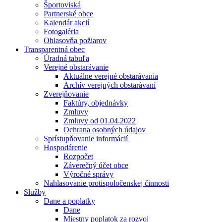
Športoviská
Partnerské obce
Kalendár akcií
Fotogaléria
Ohlasovňa požiarov
Transparentná obec
Úradná tabuľa
Verejné obstarávanie
Aktuálne verejné obstarávania
Archív verejných obstarávaní
Zverejňovanie
Faktúry, objednávky
Zmluvy
Zmluvy od 01.04.2022
Ochrana osobných údajov
Sprístupňovanie informácií
Hospodárenie
Rozpočet
Záverečný účet obce
Výročné správy
Nahlasovanie protispoločenskej činnosti
Služby
Dane a poplatky
Dane
Miestny poplatok za rozvoj