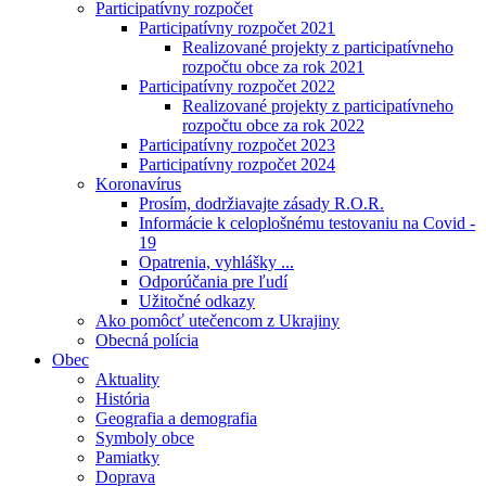
Participatívny rozpočet
Participatívny rozpočet 2021
Realizované projekty z participatívneho
rozpočtu obce za rok 2021
Participatívny rozpočet 2022
Realizované projekty z participatívneho
rozpočtu obce za rok 2022
Participatívny rozpočet 2023
Participatívny rozpočet 2024
Koronavírus
Prosím, dodržiavajte zásady R.O.R.
Informácie k celoplošnému testovaniu na Covid -
19
Opatrenia, vyhlášky ...
Odporúčania pre ľudí
Užitočné odkazy
Ako pomôcť utečencom z Ukrajiny
Obecná polícia
Obec
Aktuality
História
Geografia a demografia
Symboly obce
Pamiatky
Doprava