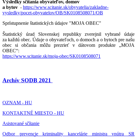
Výsledky sčítania obyvateľov, domov
a bytov
-
https://www.scitanie.sk/obyvatelia/zakladne-
vysledky/pocet-obyvatelov/OB/SK0108508071/OB
Sprístupnenie štatistických údajov "MOJA OBEC"
Štatistický úrad Slovenskej republiky zverejnil vybrané údaje
za každú obec. Údaje o obyvateľoch, o domoch a o bytoch pre našu
obec si občania môžu prezrieť v dátovom produkte „MOJA
OBEC“:
https://www.scitanie.sk/moja-obec/SK0108508071
Archív SODB 2021
OZNAM - HU
KONTAKTNÉ MIESTO - HU
Asistované sčítanie
Odbor prevencie kriminality kancelárie ministra vnútra SR