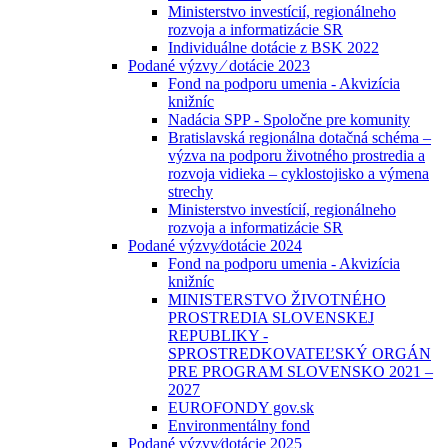
Ministerstvo investícií, regionálneho
rozvoja a informatizácie SR
Individuálne dotácie z BSK 2022
Podané výzvy ⁄ dotácie 2023
Fond na podporu umenia - Akvizícia
knižníc
Nadácia SPP - Spoločne pre komunity
Bratislavská regionálna dotačná schéma –
výzva na podporu životného prostredia a
rozvoja vidieka – cyklostojisko a výmena
strechy
Ministerstvo investícií, regionálneho
rozvoja a informatizácie SR
Podané výzvy⁄dotácie 2024
Fond na podporu umenia - Akvizícia
knižníc
MINISTERSTVO ŽIVOTNÉHO
PROSTREDIA SLOVENSKEJ
REPUBLIKY -
SPROSTREDKOVATEĽSKÝ ORGÁN
PRE PROGRAM SLOVENSKO 2021 –
2027
EUROFONDY gov.sk
Environmentálny fond
Podané výzvy⁄dotácie 2025