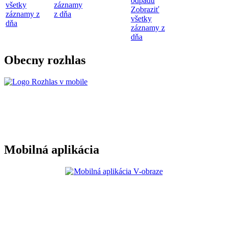
odpadu
všetky
záznamy
Zobraziť
záznamy z
z dňa
všetky
dňa
záznamy z
dňa
Obecny rozhlas
Mobilná aplikácia