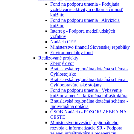
Fond na podporu umenia - Podujatia,
vzdelávacie aktivity a odborná činnosť
knižníc
Fond na podporu umenia - Akvizícia
knižníc
Interreg - Podpora medziľudských
vzťahov
Nadácia CEF
Ministerstvo financií Slovenskej republiky
Environmentálny fond
Realizované projekty
Zberný dvor
Bratislavská regionálna dotačná schéma -
Cyklostojisko
Bratislavská regionálna dotačná schéma -
Cykloopravárenské stojany
Fond na podporu umenia - Vybavenie
knižníc a menšia knižničná infraštruktúra
Bratislavská regionálna dotačná schéma -
Individuálna dotácia
ČSOB Nadácia - POZOR! ZEBRA NA
CESTE
Ministerstvo investícií, regionálneho
rozvoja a informatizácie SR - Podpora
zelenej infraštruktúry a regeneráciu