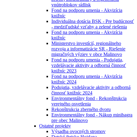
vnútroblokov sídlisk
Fond na podporu umenia - Akvizícia
knižníc
Individuálna dotácia BSK - Pre budúcnosť
- medziľudské vzťahy a zelené riešenia
Fond na podporu umenia - Akvizícia
knižníc
Ministerstvo investícií, regionálneho
rozvoja a informatizácie SR - Riešenie
migračných výziev v obce Malinovo
Fond na podporu umenia - Podujatia,
vzdelávacie aktivity a odborná činnosť
knižníc 2023
Fond na podporu umenia - Akvizícia
knižníc 2024
Podujatia, vzdelávacie aktivity a odborná
činnosť knižníc 2024
Environmentálny fond - Rekonštrukcia
verejného osvetlenia
Rekonštrukcia zberného dvoru
Environmentálny fond - Nákup minibagra
pre obec Malinovo
Ostatné projekty
Výsadba ovocných stromov
Detské ihrisko Hojdana