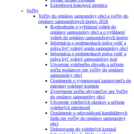
Exteriérová hokejová strelnica
Voľby
Voľby do orgánov samosprávy obcí a voľby do
orgánov samosprávnych krajov 2026
Rozhodnutie o vyhlásení volieb do
orgánov samosprávy obcí a o vyhlásení
volieb do orgánov samosprávnych krajov
Informácia o podmienkach práva voliť a
práva byť volený orgán samosprávy obcí
Informácia o podmienkach práva voliť a
práva byť volený samosprávny kraj
Utvorenie volebného obvodu a určenie
počtu poslancov pre voľby do orgánov
samosprávy obcí
Oznámenie o vymenovaní zapisovateľa do
miestnej volebnej komisie
Zverejnenie počtu obyvateľov pre Voľby
do orgánov samosprávy obcí
Utvorenie volebných okrskov a určenie
volebných miestností
Oznámenie o odovzdávaní kandidátnych
listín pre voľby do orgánov samosprávy
obcí
Delegovanie do volebných komisií