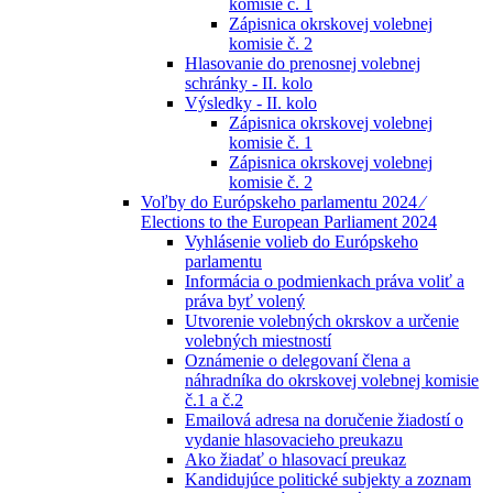
komisie č. 1
Zápisnica okrskovej volebnej
komisie č. 2
Hlasovanie do prenosnej volebnej
schránky - II. kolo
Výsledky - II. kolo
Zápisnica okrskovej volebnej
komisie č. 1
Zápisnica okrskovej volebnej
komisie č. 2
Voľby do Európskeho parlamentu 2024 ⁄
Elections to the European Parliament 2024
Vyhlásenie volieb do Európskeho
parlamentu
Informácia o podmienkach práva voliť a
práva byť volený
Utvorenie volebných okrskov a určenie
volebných miestností
Oznámenie o delegovaní člena a
náhradníka do okrskovej volebnej komisie
č.1 a č.2
Emailová adresa na doručenie žiadostí o
vydanie hlasovacieho preukazu
Ako žiadať o hlasovací preukaz
Kandidujúce politické subjekty a zoznam