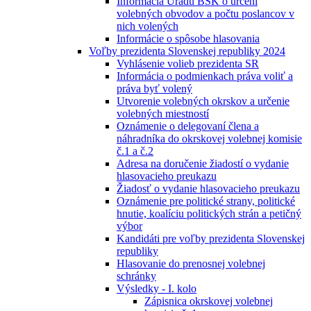
Informácia Úradu BSK o určení
volebných obvodov a počtu poslancov v
nich volených
Informácie o spôsobe hlasovania
Voľby prezidenta Slovenskej republiky 2024
Vyhlásenie volieb prezidenta SR
Informácia o podmienkach práva voliť a
práva byť volený
Utvorenie volebných okrskov a určenie
volebných miestností
Oznámenie o delegovaní člena a
náhradníka do okrskovej volebnej komisie
č.1 a č.2
Adresa na doručenie žiadostí o vydanie
hlasovacieho preukazu
Žiadosť o vydanie hlasovacieho preukazu
Oznámenie pre politické strany, politické
hnutie, koalíciu politických strán a petičný
výbor
Kandidáti pre voľby prezidenta Slovenskej
republiky
Hlasovanie do prenosnej volebnej
schránky
Výsledky - I. kolo
Zápisnica okrskovej volebnej