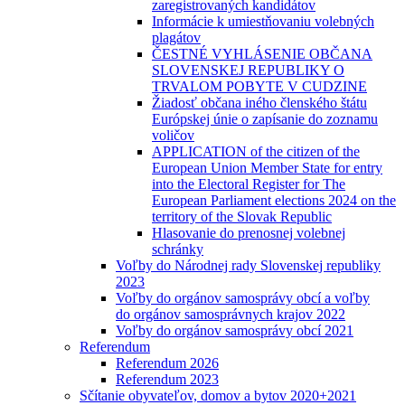
zaregistrovaných kandidátov
Informácie k umiestňovaniu volebných
plagátov
ČESTNÉ VYHLÁSENIE OBČANA
SLOVENSKEJ REPUBLIKY O
TRVALOM POBYTE V CUDZINE
Žiadosť občana iného členského štátu
Európskej únie o zapísanie do zoznamu
voličov
APPLICATION of the citizen of the
European Union Member State for entry
into the Electoral Register for The
European Parliament elections 2024 on the
territory of the Slovak Republic
Hlasovanie do prenosnej volebnej
schránky
Voľby do Národnej rady Slovenskej republiky
2023
Voľby do orgánov samosprávy obcí a voľby
do orgánov samosprávnych krajov 2022
Voľby do orgánov samosprávy obcí 2021
Referendum
Referendum 2026
Referendum 2023
Sčítanie obyvateľov, domov a bytov 2020+2021