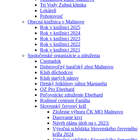
Tri Vody Zubná klinika
Lekáreň
Pohotovosť
Obecná knižnica v Malinove
Rok v knižnici 2025
Rok v knižnici 2024
Rok v knižnici 2023
Rok v knižnici 2022
Rok v knižnici 2021
Spoločenské organizácie a združenia
Csemadok
Dobrovoľný hasičský zbor Malinovo
Klub dôchodcov
Klub starých pánov
Detský folklórny súbor Margaréta
OZ Pro Eberhard
Poľovnícke združenie Eberhard
Rodinné centrum Família
Slovenský červený kríž
Zloženie výboru ČK MO Malinovo
Darovanie krvi
Návrh plánu úloh na r. 2023:
Výročná schôdzka Slovenského červeného
kríža 2024
Výročná schôdzka Slovenského červeného