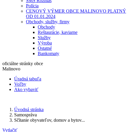
SMS Rozhlas
Polícia
CENOVÝ VÝMER OBCE MALINOVO PLATNÝ
OD 01.01.2024
Obchody, služby, firmy
Obchody
Reštaurácie, kaviarne
Služby
Výroba
Ostatné
Bankomaty
oficiálne stránky obce
Malinovo
Úradná tabuľa
Voľby
Ako vybaviť
Úvodná stránka
Samospráva
Sčítanie obyvateľov, domov a bytov...
Vytlačiť