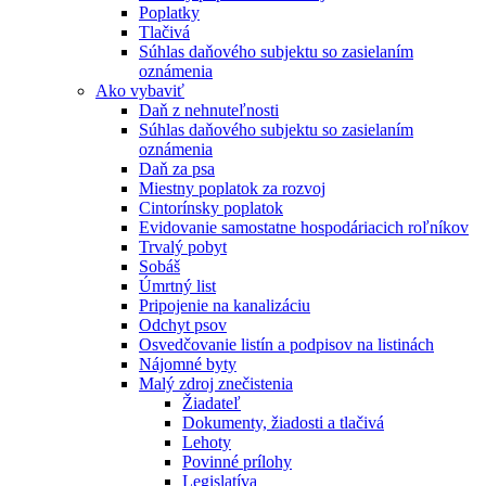
Poplatky
Tlačivá
Súhlas daňového subjektu so zasielaním
oznámenia
Ako vybaviť
Daň z nehnuteľnosti
Súhlas daňového subjektu so zasielaním
oznámenia
Daň za psa
Miestny poplatok za rozvoj
Cintorínsky poplatok
Evidovanie samostatne hospodáriacich roľníkov
Trvalý pobyt
Sobáš
Úmrtný list
Pripojenie na kanalizáciu
Odchyt psov
Osvedčovanie listín a podpisov na listinách
Nájomné byty
Malý zdroj znečistenia
Žiadateľ
Dokumenty, žiadosti a tlačivá
Lehoty
Povinné prílohy
Legislatíva