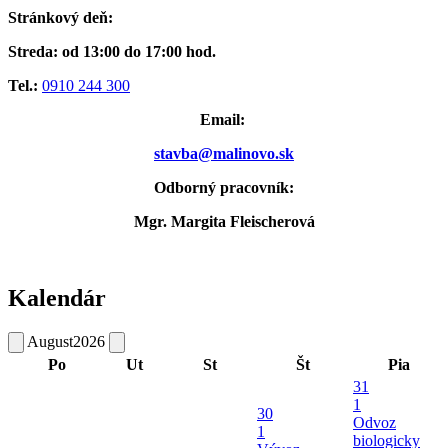
Stránkový deň:
Streda: od 13:00 do 17:00 hod.
Tel.:
0910 244 300
Email:
stavba@malinovo.sk
Odborný pracovník:
Mgr. Margita Fleischerová
Kalendár
August
2026
Po
Ut
St
Št
Pia
31
1
30
Odvoz
1
biologicky