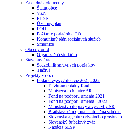
Základné dokumenty
Štatút obce
VZN
PHSR
Územný plán
POH
Požiarny poriadok a CO
Komunitný plán sociálnych služieb
Smernice
Obecný úrad
Organizačná štruktúra
Stavebný úrad
Sadzobník správnych poplatkov
Tlačivá
Projekty v obci
Podané výzvy ⁄ dotácie 2021,2022
Environmentálny fond
Ministerstvo kultúry SR
Fond na podporu umenia 2021
Fond na podporu umenia - 2022
Ministerstvo dopravy a výstavby SR
Bratislavská regionálna dotačná schéma
Slovenská agentúra životného prostredia
Slovenský futbalový zväz
Nadácia SLSP