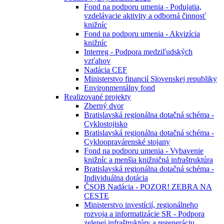
Fond na podporu umenia - Podujatia,
vzdelávacie aktivity a odborná činnosť
knižníc
Fond na podporu umenia - Akvizícia
knižníc
Interreg - Podpora medziľudských
vzťahov
Nadácia CEF
Ministerstvo financií Slovenskej republiky
Environmentálny fond
Realizované projekty
Zberný dvor
Bratislavská regionálna dotačná schéma -
Cyklostojisko
Bratislavská regionálna dotačná schéma -
Cykloopravárenské stojany
Fond na podporu umenia - Vybavenie
knižníc a menšia knižničná infraštruktúra
Bratislavská regionálna dotačná schéma -
Individuálna dotácia
ČSOB Nadácia - POZOR! ZEBRA NA
CESTE
Ministerstvo investícií, regionálneho
rozvoja a informatizácie SR - Podpora
zelenej infraštruktúry a regeneráciu