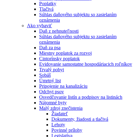
Poplatky
Tlačivá
Súhlas daňového subjektu so zasielaním
oznámenia
Ako vybaviť
Daň z nehnuteľnosti
Súhlas daňového subjektu so zasielaním
oznámenia
Daň za psa
Miestny poplatok za rozvoj
Cintorínsky poplatok
Evidovanie samostatne hospodáriacich roľníkov
Trvalý pobyt
Sobáš
Úmrtný list
Pripojenie na kanalizáciu
Odchyt psov
Osvedčovanie listín a podpisov na listinách
Nájomné byty
Malý zdroj znečistenia
Žiadateľ
Dokumenty, žiadosti a tlačivá
Lehoty
Povinné prílohy
Legislatíva