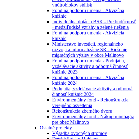
vnútroblokov sídlisk
Fond na podporu umenia - Akvizícia
knižníc
Individuálna dotácia BSK - Pre budúcnosť
- medziľudské vzťahy a zelené riešenia
Fond na podporu umenia - Akvizícia
knižníc
Ministerstvo investícií, regionálneho
rozvoja a informatizácie SR - Riešenie
migračných výziev v obce Malinovo
Fond na podporu umenia - Podujatia,
vzdelávacie aktivity a odborná činnosť
knižníc 2023
Fond na podporu umenia - Akvizícia
knižníc 2024
Podujatia, vzdelávacie aktivity a odborná
činnosť knižníc 2024
Environmentálny fond - Rekonštrukcia
verejného osvetlenia
Rekonštrukcia zberného dvoru
Environmentálny fond - Nákup minibagra
pre obec Malinovo
Ostatné projekty
Výsadba ovocných stromov
Detské ihrisko Hojdana