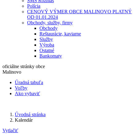
SMS Rozhlas
Polícia
CENOVÝ VÝMER OBCE MALINOVO PLATNÝ
OD 01.01.2024
Obchody, služby, firmy
Obchody
Reštaurácie, kaviarne
Služby
Výroba
Ostatné
Bankomaty
oficiálne stránky obce
Malinovo
Úradná tabuľa
Voľby
Ako vybaviť
Úvodná stránka
Kalendár
Vytlačiť