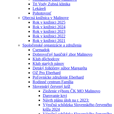
Tri Vody Zubná klinika
Lekáreň
Pohotovosť
Obecná knižnica v Malinove
Rok v knižnici 2025
Rok v knižnici 2024
Rok v knižnici 2023
Rok v knižnici 2022
Rok v knižnici 2021
Spoločenské organizácie a združenia
Csemadok
Dobrovoľný hasičský zbor Malinovo
Klub dôchodcov
Klub starých pánov
Detský folklórny súbor Margaréta
OZ Pro Eberhard
Poľovnícke združenie Eberhard
Rodinné centrum Família
Slovenský červený kríž
Zloženie výboru ČK MO Malinovo
Darovanie krvi
Návrh plánu úloh na r. 2023:
Výročná schôdzka Slovenského červeného
kríža 2024
Výročná schôdzka Slovenského červeného