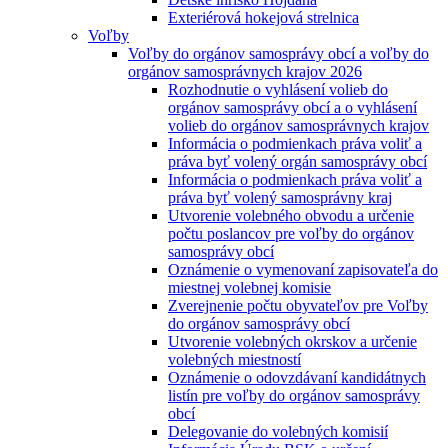
Exteriérová hokejová strelnica
Voľby
Voľby do orgánov samosprávy obcí a voľby do
orgánov samosprávnych krajov 2026
Rozhodnutie o vyhlásení volieb do
orgánov samosprávy obcí a o vyhlásení
volieb do orgánov samosprávnych krajov
Informácia o podmienkach práva voliť a
práva byť volený orgán samosprávy obcí
Informácia o podmienkach práva voliť a
práva byť volený samosprávny kraj
Utvorenie volebného obvodu a určenie
počtu poslancov pre voľby do orgánov
samosprávy obcí
Oznámenie o vymenovaní zapisovateľa do
miestnej volebnej komisie
Zverejnenie počtu obyvateľov pre Voľby
do orgánov samosprávy obcí
Utvorenie volebných okrskov a určenie
volebných miestností
Oznámenie o odovzdávaní kandidátnych
listín pre voľby do orgánov samosprávy
obcí
Delegovanie do volebných komisií