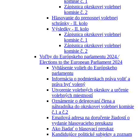
komisie č. 1
Zápisnica okrskovej volebnej
komisie č. 2
Hlasovanie do prenosnej volebnej
schránky - II. kolo
Výsledky - II. kolo
Zápisnica okrskovej volebnej
komisie č. 1
Zápisnica okrskovej volebnej
komisie č. 2
Voľby do Európskeho parlamentu 2024 ⁄
Elections to the European Parliament 2024
Vyhlásenie volieb do Európskeho
parlamentu
Informácia o podmienkach práva voliť a
práva byť volený
Utvorenie volebných okrskov a určenie
volebných miestností
Oznámenie o delegovaní člena a
náhradníka do okrskovej volebnej komisie
č.1 a č.2
Emailová adresa na doručenie žiadostí o
vydanie hlasovacieho preukazu
Ako žiadať o hlasovací preukaz
Kandidujúce politické subjekty a zoznam