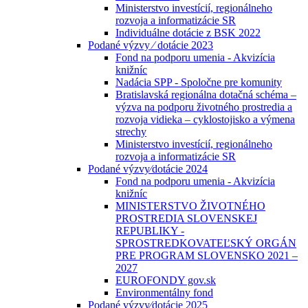
Ministerstvo investícií, regionálneho
rozvoja a informatizácie SR
Individuálne dotácie z BSK 2022
Podané výzvy ⁄ dotácie 2023
Fond na podporu umenia - Akvizícia
knižníc
Nadácia SPP - Spoločne pre komunity
Bratislavská regionálna dotačná schéma –
výzva na podporu životného prostredia a
rozvoja vidieka – cyklostojisko a výmena
strechy
Ministerstvo investícií, regionálneho
rozvoja a informatizácie SR
Podané výzvy⁄dotácie 2024
Fond na podporu umenia - Akvizícia
knižníc
MINISTERSTVO ŽIVOTNÉHO
PROSTREDIA SLOVENSKEJ
REPUBLIKY -
SPROSTREDKOVATEĽSKÝ ORGÁN
PRE PROGRAM SLOVENSKO 2021 –
2027
EUROFONDY gov.sk
Environmentálny fond
Podané výzvy⁄dotácie 2025