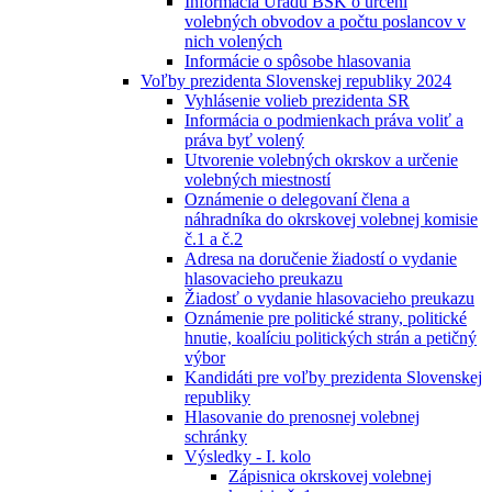
Informácia Úradu BSK o určení
volebných obvodov a počtu poslancov v
nich volených
Informácie o spôsobe hlasovania
Voľby prezidenta Slovenskej republiky 2024
Vyhlásenie volieb prezidenta SR
Informácia o podmienkach práva voliť a
práva byť volený
Utvorenie volebných okrskov a určenie
volebných miestností
Oznámenie o delegovaní člena a
náhradníka do okrskovej volebnej komisie
č.1 a č.2
Adresa na doručenie žiadostí o vydanie
hlasovacieho preukazu
Žiadosť o vydanie hlasovacieho preukazu
Oznámenie pre politické strany, politické
hnutie, koalíciu politických strán a petičný
výbor
Kandidáti pre voľby prezidenta Slovenskej
republiky
Hlasovanie do prenosnej volebnej
schránky
Výsledky - I. kolo
Zápisnica okrskovej volebnej