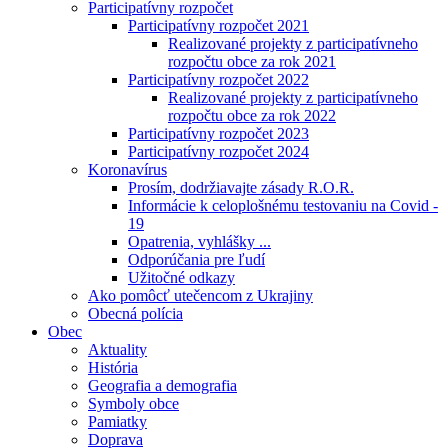
Participatívny rozpočet
Participatívny rozpočet 2021
Realizované projekty z participatívneho
rozpočtu obce za rok 2021
Participatívny rozpočet 2022
Realizované projekty z participatívneho
rozpočtu obce za rok 2022
Participatívny rozpočet 2023
Participatívny rozpočet 2024
Koronavírus
Prosím, dodržiavajte zásady R.O.R.
Informácie k celoplošnému testovaniu na Covid -
19
Opatrenia, vyhlášky ...
Odporúčania pre ľudí
Užitočné odkazy
Ako pomôcť utečencom z Ukrajiny
Obecná polícia
Obec
Aktuality
História
Geografia a demografia
Symboly obce
Pamiatky
Doprava