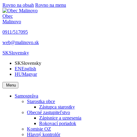
Rovno na obsah
Rovno na menu
Obec
Malinovo
0911/517095
web@malinovo.sk
SK
Slovensky
SK
Slovensky
EN
English
HU
Magyar
Menu
Samospráva
Starostka obce
Zástupca starostky
Obecné zastupiteľstvo
Zápisnice a uznesenia
Rokovací poriadok
Komisie OZ
Hlavný kontrolór