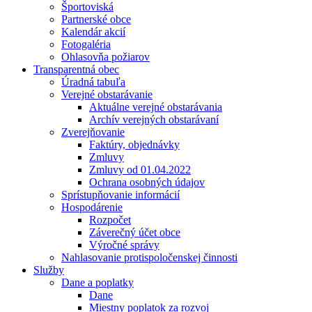
Športoviská
Partnerské obce
Kalendár akcií
Fotogaléria
Ohlasovňa požiarov
Transparentná obec
Úradná tabuľa
Verejné obstarávanie
Aktuálne verejné obstarávania
Archív verejných obstarávaní
Zverejňovanie
Faktúry, objednávky
Zmluvy
Zmluvy od 01.04.2022
Ochrana osobných údajov
Sprístupňovanie informácií
Hospodárenie
Rozpočet
Záverečný účet obce
Výročné správy
Nahlasovanie protispoločenskej činnosti
Služby
Dane a poplatky
Dane
Miestny poplatok za rozvoj