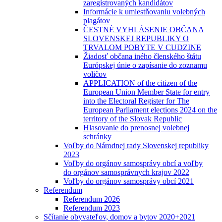
zaregistrovaných kandidátov
Informácie k umiestňovaniu volebných
plagátov
ČESTNÉ VYHLÁSENIE OBČANA
SLOVENSKEJ REPUBLIKY O
TRVALOM POBYTE V CUDZINE
Žiadosť občana iného členského štátu
Európskej únie o zapísanie do zoznamu
voličov
APPLICATION of the citizen of the
European Union Member State for entry
into the Electoral Register for The
European Parliament elections 2024 on the
territory of the Slovak Republic
Hlasovanie do prenosnej volebnej
schránky
Voľby do Národnej rady Slovenskej republiky
2023
Voľby do orgánov samosprávy obcí a voľby
do orgánov samosprávnych krajov 2022
Voľby do orgánov samosprávy obcí 2021
Referendum
Referendum 2026
Referendum 2023
Sčítanie obyvateľov, domov a bytov 2020+2021