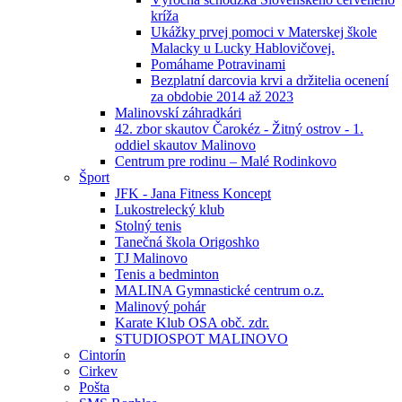
kríža
Ukážky prvej pomoci v Materskej škole
Malacky u Lucky Hablovičovej.
Pomáhame Potravinami
Bezplatní darcovia krvi a držitelia ocenení
za obdobie 2014 až 2023
Malinovskí záhradkári
42. zbor skautov Čarokéz - Žitný ostrov - 1.
oddiel skautov Malinovo
Centrum pre rodinu – Malé Rodinkovo
Šport
JFK - Jana Fitness Koncept
Lukostrelecký klub
Stolný tenis
Tanečná škola Origoshko
TJ Malinovo
Tenis a bedminton
MALINA Gymnastické centrum o.z.
Malinový pohár
Karate Klub OSA obč. zdr.
STUDIOSPOT MALINOVO
Cintorín
Cirkev
Pošta