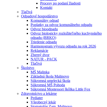
Procesy po podaní žiadosti
Kontakt
Tlačivá
Odpadové hospodárstvo
Komunálny odpad
Poplatky za odvoz komunálneho odpadu
Odvoz bioodpadu
Odvoz biologicky rozložiteľného kuchynského
odpadu (BRKO)
Triedenie odpadu
Harmonogram vývozu odpadu na rok 2026
Reklamácie
Zberný dvor
NATUR - PACK
Tlačivá
Školstvo
MŠ Malinka
Základná škola Malinovo
Súkromná umelecká škola
Súkromná MŠ Pohoda
Súkromná Montessori škôlka Little Fox
Zdravotníctvo a lekárne
Pediater
Všeobecný lekár
Stomatológ Zam. Malinovo