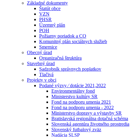
Základné dokumenty
Štatút obce
VZN
PHSR
Územný plán
POH
Požiarny poriadok a CO
Komunitný plán sociálnych služieb
Smernice
Obecný úrad
Organizačná štruktúra
Stavebný úrad
Sadzobník správnych poplatkov
Tlačivá
Projekty v obci
Podané výzvy ⁄ dotácie 2021,2022
Environmentálny fond
Ministerstvo kultúry SR
Fond na podporu umenia 2021
Fond na podporu umenia - 2022
Ministerstvo dopravy a výstavby SR
Bratislavská regionálna dotačná schéma
Slovenská agentúra životného prostredia
Slovenský futbalový zväz
Nadácia SLSP