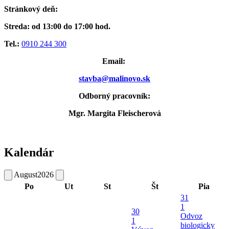
Stránkový deň:
Streda: od 13:00 do 17:00 hod.
Tel.:
0910 244 300
Email:
stavba@malinovo.sk
Odborný pracovník:
Mgr. Margita Fleischerová
Kalendár
August
2026
Po
Ut
St
Št
Pia
31
1
30
Odvoz
1
biologicky