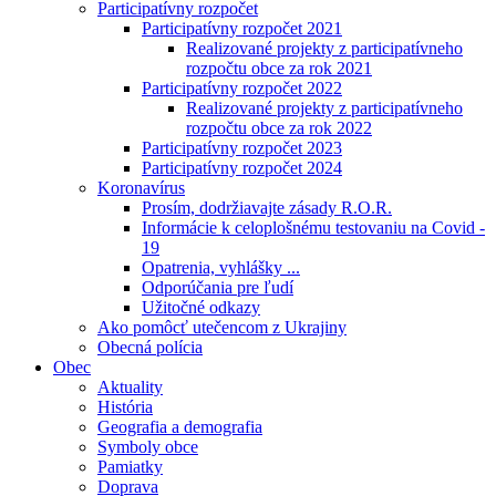
Participatívny rozpočet
Participatívny rozpočet 2021
Realizované projekty z participatívneho
rozpočtu obce za rok 2021
Participatívny rozpočet 2022
Realizované projekty z participatívneho
rozpočtu obce za rok 2022
Participatívny rozpočet 2023
Participatívny rozpočet 2024
Koronavírus
Prosím, dodržiavajte zásady R.O.R.
Informácie k celoplošnému testovaniu na Covid -
19
Opatrenia, vyhlášky ...
Odporúčania pre ľudí
Užitočné odkazy
Ako pomôcť utečencom z Ukrajiny
Obecná polícia
Obec
Aktuality
História
Geografia a demografia
Symboly obce
Pamiatky
Doprava