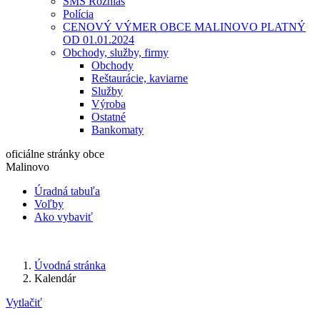
SMS Rozhlas
Polícia
CENOVÝ VÝMER OBCE MALINOVO PLATNÝ
OD 01.01.2024
Obchody, služby, firmy
Obchody
Reštaurácie, kaviarne
Služby
Výroba
Ostatné
Bankomaty
oficiálne stránky obce
Malinovo
Úradná tabuľa
Voľby
Ako vybaviť
Úvodná stránka
Kalendár
Vytlačiť