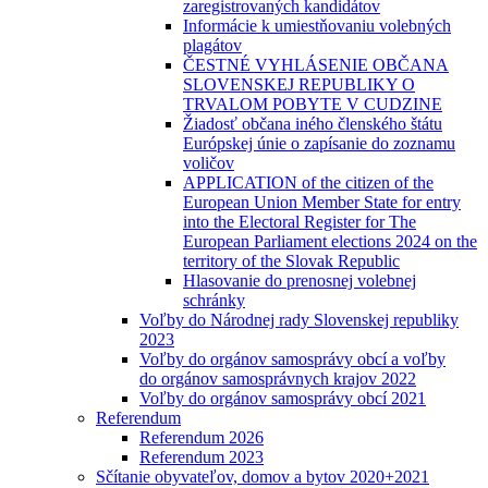
zaregistrovaných kandidátov
Informácie k umiestňovaniu volebných
plagátov
ČESTNÉ VYHLÁSENIE OBČANA
SLOVENSKEJ REPUBLIKY O
TRVALOM POBYTE V CUDZINE
Žiadosť občana iného členského štátu
Európskej únie o zapísanie do zoznamu
voličov
APPLICATION of the citizen of the
European Union Member State for entry
into the Electoral Register for The
European Parliament elections 2024 on the
territory of the Slovak Republic
Hlasovanie do prenosnej volebnej
schránky
Voľby do Národnej rady Slovenskej republiky
2023
Voľby do orgánov samosprávy obcí a voľby
do orgánov samosprávnych krajov 2022
Voľby do orgánov samosprávy obcí 2021
Referendum
Referendum 2026
Referendum 2023
Sčítanie obyvateľov, domov a bytov 2020+2021