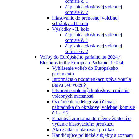
komisie č. 1
Zápisnica okrskovej volebnej
komisie č. 2
Hlasovanie do prenosnej volebnej
schránky - II. kolo
Výsledky - II. kolo
Zápisnica okrskovej volebnej
komisie č. 1
Zápisnica okrskovej volebnej
komisie č. 2
Voľby do Európskeho parlamentu 2024 ⁄
Elections to the European Parliament 2024
Vyhlásenie volieb do Európskeho
parlamentu
Informácia o podmienkach práva voliť a
práva byť volený
Utvorenie volebných okrskov a určenie
volebných miestností
Oznámenie o delegovaní člena a
náhradníka do okrskovej volebnej komisie
č.1 a č.2
Emailová adresa na doručenie žiadostí o
vydanie hlasovacieho preukazu
Ako žiadať o hlasovací preukaz
Kandidujúce politické subjekty a zoznam