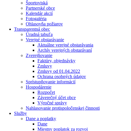
Športoviská
Partnerské obce
Kalendár akcií
Fotogaléria
Ohlasovňa požiarov
Transparentná obec
Úradná tabuľa
Verejné obstarávanie
Aktuálne verejné obstarávania
Archív verejných obstarávaní
Zverejňovanie
Faktúry, objednávky
Zmluvy
Zmluvy od 01.04.2022
Ochrana osobných údajov
Sprístupňovanie informácií
Hospodárenie
Rozpočet
Záverečný účet obce
Výročné správy
Nahlasovanie protispoločenskej činnosti
Služby
Dane a poplatky
Dane
Miestny poplatok za rozvoj