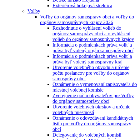
Exteriérová hokejová strelnica
Voľby
Voľby do orgánov samosprávy obcí a voľby do
orgánov samosprávnych krajov 2026
Rozhodnutie o vyhlásení volieb do
orgánov samosprávy obcí a o vyhlásení
volieb do orgánov samosprávnych krajov
Informácia o podmienkach práva voliť a
práva byť volený orgán samosprávy obcí
Informácia o podmienkach práva voliť a
práva byť volený samosprávny kraj
Utvorenie volebného obvodu a určenie
počtu poslancov pre voľby do orgánov
samosprávy obcí
Oznámenie o vymenovaní zapisovateľa do
miestnej volebnej komisie
Zverejnenie počtu obyvateľov pre Voľby
do orgánov samosprávy obcí
Utvorenie volebných okrskov a určenie
volebných miestností
Oznámenie o odovzdávaní kandidátnych
listín pre voľby do orgánov samosprávy
obcí
Delegovanie do volebných komisií