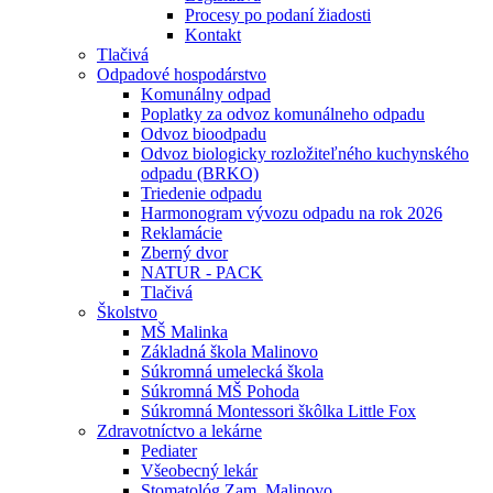
Procesy po podaní žiadosti
Kontakt
Tlačivá
Odpadové hospodárstvo
Komunálny odpad
Poplatky za odvoz komunálneho odpadu
Odvoz bioodpadu
Odvoz biologicky rozložiteľného kuchynského
odpadu (BRKO)
Triedenie odpadu
Harmonogram vývozu odpadu na rok 2026
Reklamácie
Zberný dvor
NATUR - PACK
Tlačivá
Školstvo
MŠ Malinka
Základná škola Malinovo
Súkromná umelecká škola
Súkromná MŠ Pohoda
Súkromná Montessori škôlka Little Fox
Zdravotníctvo a lekárne
Pediater
Všeobecný lekár
Stomatológ Zam. Malinovo