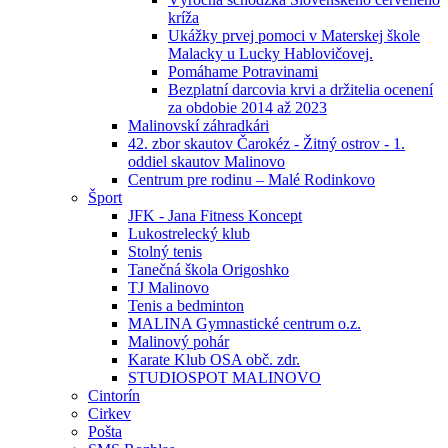
kríža
Ukážky prvej pomoci v Materskej škole
Malacky u Lucky Hablovičovej.
Pomáhame Potravinami
Bezplatní darcovia krvi a držitelia ocenení
za obdobie 2014 až 2023
Malinovskí záhradkári
42. zbor skautov Čarokéz - Žitný ostrov - 1.
oddiel skautov Malinovo
Centrum pre rodinu – Malé Rodinkovo
Šport
JFK - Jana Fitness Koncept
Lukostrelecký klub
Stolný tenis
Tanečná škola Origoshko
TJ Malinovo
Tenis a bedminton
MALINA Gymnastické centrum o.z.
Malinový pohár
Karate Klub OSA obč. zdr.
STUDIOSPOT MALINOVO
Cintorín
Cirkev
Pošta