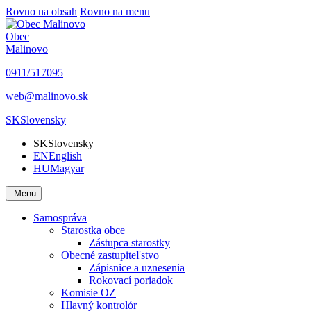
Rovno na obsah
Rovno na menu
Obec
Malinovo
0911/517095
web@malinovo.sk
SK
Slovensky
SK
Slovensky
EN
English
HU
Magyar
Menu
Samospráva
Starostka obce
Zástupca starostky
Obecné zastupiteľstvo
Zápisnice a uznesenia
Rokovací poriadok
Komisie OZ
Hlavný kontrolór