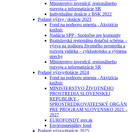
Ministerstvo investícií, regionálneho
rozvoja a informatizácie SR
Individuálne dotácie z BSK 2022
Podané výzvy ⁄ dotácie 2023
Fond na podporu umenia - Akvizícia
knižníc
Nadácia SPP - Spoločne pre komunity
Bratislavská regionálna dotačná schéma –
výzva na podporu životného prostredia a
rozvoja vidieka – cyklostojisko a výmena
strechy
Ministerstvo investícií, regionálneho
rozvoja a informatizácie SR
Podané výzvy⁄dotácie 2024
Fond na podporu umenia - Akvizícia
knižníc
MINISTERSTVO ŽIVOTNÉHO
PROSTREDIA SLOVENSKEJ
REPUBLIKY -
SPROSTREDKOVATEĽSKÝ ORGÁN
PRE PROGRAM SLOVENSKO 2021 –
2027
EUROFONDY gov.sk
Environmentálny fond
Podané výzvy⁄dotácie 2025