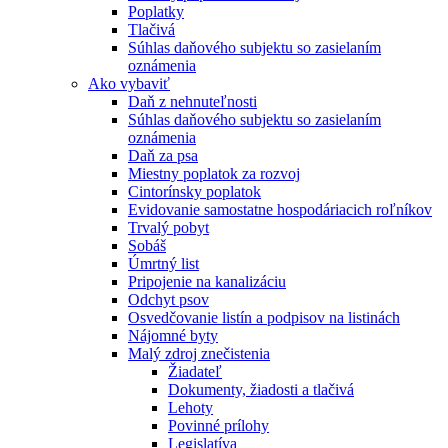
Poplatky
Tlačivá
Súhlas daňového subjektu so zasielaním
oznámenia
Ako vybaviť
Daň z nehnuteľnosti
Súhlas daňového subjektu so zasielaním
oznámenia
Daň za psa
Miestny poplatok za rozvoj
Cintorínsky poplatok
Evidovanie samostatne hospodáriacich roľníkov
Trvalý pobyt
Sobáš
Úmrtný list
Pripojenie na kanalizáciu
Odchyt psov
Osvedčovanie listín a podpisov na listinách
Nájomné byty
Malý zdroj znečistenia
Žiadateľ
Dokumenty, žiadosti a tlačivá
Lehoty
Povinné prílohy
Legislatíva