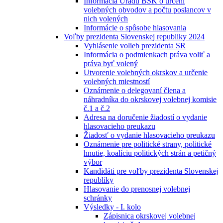
Informácia Úradu BSK o určení
volebných obvodov a počtu poslancov v
nich volených
Informácie o spôsobe hlasovania
Voľby prezidenta Slovenskej republiky 2024
Vyhlásenie volieb prezidenta SR
Informácia o podmienkach práva voliť a
práva byť volený
Utvorenie volebných okrskov a určenie
volebných miestností
Oznámenie o delegovaní člena a
náhradníka do okrskovej volebnej komisie
č.1 a č.2
Adresa na doručenie žiadostí o vydanie
hlasovacieho preukazu
Žiadosť o vydanie hlasovacieho preukazu
Oznámenie pre politické strany, politické
hnutie, koalíciu politických strán a petičný
výbor
Kandidáti pre voľby prezidenta Slovenskej
republiky
Hlasovanie do prenosnej volebnej
schránky
Výsledky - I. kolo
Zápisnica okrskovej volebnej