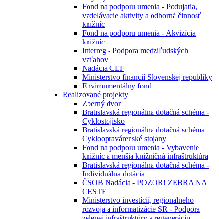
Fond na podporu umenia - Podujatia,
vzdelávacie aktivity a odborná činnosť
knižníc
Fond na podporu umenia - Akvizícia
knižníc
Interreg - Podpora medziľudských
vzťahov
Nadácia CEF
Ministerstvo financií Slovenskej republiky
Environmentálny fond
Realizované projekty
Zberný dvor
Bratislavská regionálna dotačná schéma -
Cyklostojisko
Bratislavská regionálna dotačná schéma -
Cykloopravárenské stojany
Fond na podporu umenia - Vybavenie
knižníc a menšia knižničná infraštruktúra
Bratislavská regionálna dotačná schéma -
Individuálna dotácia
ČSOB Nadácia - POZOR! ZEBRA NA
CESTE
Ministerstvo investícií, regionálneho
rozvoja a informatizácie SR - Podpora
zelenej infraštruktúry a regeneráciu