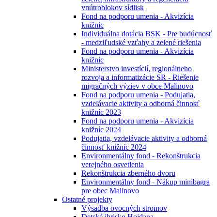
vnútroblokov sídlisk
Fond na podporu umenia - Akvizícia
knižníc
Individuálna dotácia BSK - Pre budúcnosť
- medziľudské vzťahy a zelené riešenia
Fond na podporu umenia - Akvizícia
knižníc
Ministerstvo investícií, regionálneho
rozvoja a informatizácie SR - Riešenie
migračných výziev v obce Malinovo
Fond na podporu umenia - Podujatia,
vzdelávacie aktivity a odborná činnosť
knižníc 2023
Fond na podporu umenia - Akvizícia
knižníc 2024
Podujatia, vzdelávacie aktivity a odborná
činnosť knižníc 2024
Environmentálny fond - Rekonštrukcia
verejného osvetlenia
Rekonštrukcia zberného dvoru
Environmentálny fond - Nákup minibagra
pre obec Malinovo
Ostatné projekty
Výsadba ovocných stromov
Detské ihrisko Hojdana