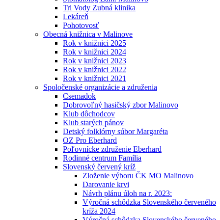
Tri Vody Zubná klinika
Lekáreň
Pohotovosť
Obecná knižnica v Malinove
Rok v knižnici 2025
Rok v knižnici 2024
Rok v knižnici 2023
Rok v knižnici 2022
Rok v knižnici 2021
Spoločenské organizácie a združenia
Csemadok
Dobrovoľný hasičský zbor Malinovo
Klub dôchodcov
Klub starých pánov
Detský folklórny súbor Margaréta
OZ Pro Eberhard
Poľovnícke združenie Eberhard
Rodinné centrum Família
Slovenský červený kríž
Zloženie výboru ČK MO Malinovo
Darovanie krvi
Návrh plánu úloh na r. 2023:
Výročná schôdzka Slovenského červeného
kríža 2024
Výročná schôdzka Slovenského červeného