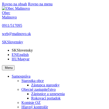
Rovno na obsah
Rovno na menu
Obec
Malinovo
0911/517095
web@malinovo.sk
SK
Slovensky
SK
Slovensky
EN
English
HU
Magyar
Menu
Samospráva
Starostka obce
Zástupca starostky
Obecné zastupiteľstvo
Zápisnice a uznesenia
Rokovací poriadok
Komisie OZ
Hlavný kontrolór