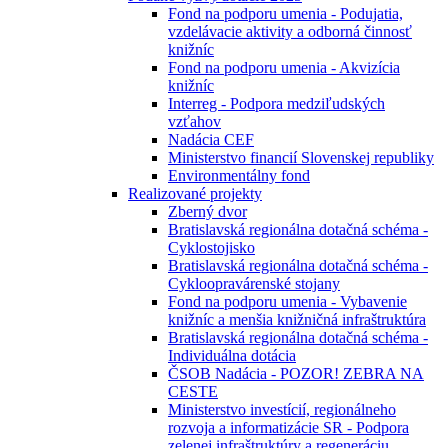
Fond na podporu umenia - Podujatia,
vzdelávacie aktivity a odborná činnosť
knižníc
Fond na podporu umenia - Akvizícia
knižníc
Interreg - Podpora medziľudských
vzťahov
Nadácia CEF
Ministerstvo financií Slovenskej republiky
Environmentálny fond
Realizované projekty
Zberný dvor
Bratislavská regionálna dotačná schéma -
Cyklostojisko
Bratislavská regionálna dotačná schéma -
Cykloopravárenské stojany
Fond na podporu umenia - Vybavenie
knižníc a menšia knižničná infraštruktúra
Bratislavská regionálna dotačná schéma -
Individuálna dotácia
ČSOB Nadácia - POZOR! ZEBRA NA
CESTE
Ministerstvo investícií, regionálneho
rozvoja a informatizácie SR - Podpora
zelenej infraštruktúry a regeneráciu