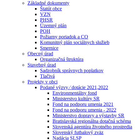
Základné dokumenty
Štatút obce
VZN
PHSR
Územný plán
POH
Požiarny poriadok a CO
Komunitný plán sociálnych služieb
Smernice
Obecný úrad
Organizačná štruktúra
Stavebný úrad
Sadzobník správnych poplatkov
Tlačivá
Projekty v obci
Podané výzvy ⁄ dotácie 2021,2022
Environmentálny fond
Ministerstvo kultúry SR
Fond na podporu umenia 2021
Fond na podporu umenia - 2022
Ministerstvo dopravy a výstavby SR
Bratislavská regionálna dotačná schéma
Slovenská agentúra životného prostredia
Slovenský futbalový zväz
Nadácia SLSP