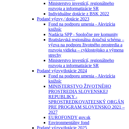
Ministerstvo investícií, regionálneho
rozvoja a informatizácie SR
Individuálne dotácie z BSK 2022
Podané výzvy ⁄ dotácie 2023
Fond na podporu umenia - Akvizícia
knižníc
Nadácia SPP - Spoločne pre komunity
Bratislavská regionálna dotačná schéma –
výzva na podporu životného prostredia a
rozvoja vidieka – cyklostojisko a výmena
strechy
Ministerstvo investícií, regionálneho
rozvoja a informatizácie SR
Podané výzvy⁄dotácie 2024
Fond na podporu umenia - Akvizícia
knižníc
MINISTERSTVO ŽIVOTNÉHO
PROSTREDIA SLOVENSKEJ
REPUBLIKY -
SPROSTREDKOVATEĽSKÝ ORGÁN
PRE PROGRAM SLOVENSKO 2021 –
2027
EUROFONDY gov.sk
Environmentálny fond
Podané výzvy⁄dotácie 2025