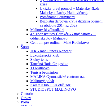
kríža
Ukážky prvej pomoci v Materskej škole
Malacky u Lucky Hablovičovej.
Pomáhame Potravinami
Bezplatní darcovia krvi a držitelia ocenení
za obdobie 2014 až 2023
Malinovskí záhradkári
42. zbor skautov Čarokéz - Žitný ostrov - 1.
oddiel skautov Malinovo
Centrum pre rodinu – Malé Rodinkovo
Šport
JFK - Jana Fitness Koncept
Lukostrelecký klub
Stolný tenis
Tanečná škola Origoshko
TJ Malinovo
Tenis a bedminton
MALINA Gymnastické centrum o.z.
Malinový pohár
Karate Klub OSA obč. zdr.
STUDIOSPOT MALINOVO
Cintorín
Cirkev
Pošta