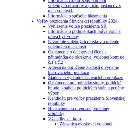
Informácia Úradu BSK o určení
volebných obvodov a počtu poslancov v
nich volených
Informácie o spôsobe hlasovania
Voľby prezidenta Slovenskej republiky 2024
Vyhlásenie volieb prezidenta SR
Informácia o podmienkach práva voliť a
práva byť volený
Utvorenie volebných okrskov a určenie
volebných miestností
Oznámenie o delegovaní člena a
náhradníka do okrskovej volebnej komisie
č.1 a č.2
Adresa na doručenie žiadostí o vydanie
hlasovacieho preukazu
Žiadosť o vydanie hlasovacieho preukazu
Oznámenie pre politické strany, politické
hnutie, koalíciu politických strán a petičný
výbor
Kandidáti pre voľby prezidenta Slovenskej
republiky
Hlasovanie do prenosnej volebnej
schránky
Výsledky - I. kolo
Zápisnica okrskovej volebnej