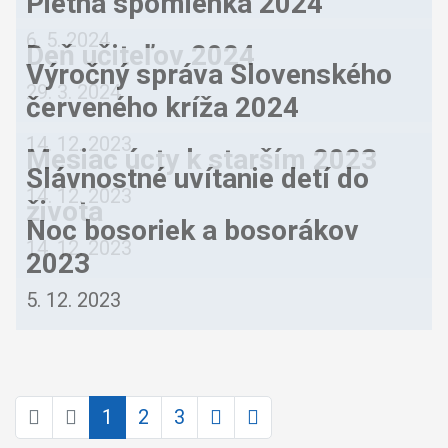
Pietna spomienka 2024
6. 5. 2024
Deň učiteľov 2024
Výročný správa Slovenského
29. 3. 2024
červeného kríža 2024
14. 12. 2023
Mesiac úcty k starším 2023
Slávnostné uvítanie detí do
14. 12. 2023
života
Noc bosoriek a bosorákov
14. 12. 2023
2023
5. 12. 2023
1
2
3