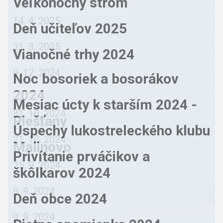
Veľkonočný strom
14. 4. 2025
Deň učiteľov 2025
31. 3. 2025
Vianočné trhy 2024
9. 12. 2024
Noc bosoriek a bosorákov
2024
Mesiac úcty k starším 2024 -
31. 10. 2024
Piešťany
Úspechy lukostreleckého klubu
21. 10. 2024
Malinovo
Privítanie prváčikov a
25. 9. 2024
škôlkarov 2024
9. 9. 2024
Deň obce 2024
9. 9. 2024