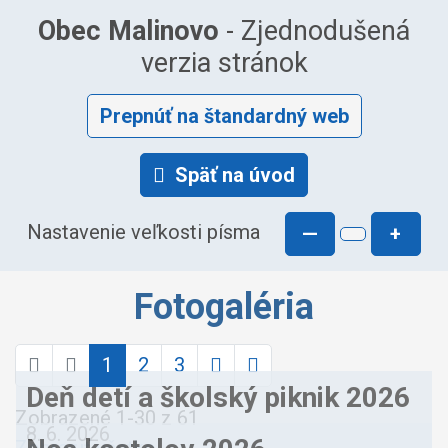
Obec Malinovo
- Zjednodušená
verzia stránok
Prepnúť na štandardný web
Späť na úvod
Nastavenie veľkosti písma
—
+
Fotogaléria
1
2
3
Deň detí a školský piknik 2026
Zobrazené
1
-
30
z 61
8. 6. 2026