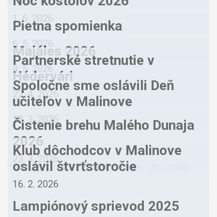
Noc kostolov 2026
Zobraziť všetko
1. 6. 2026
Pietna spomienka
6. 5. 2026
Majáles 2026
Partnerské stretnutie v
4. 5. 2026
Hédervári
Spoločne sme oslávili Deň
22. 4. 2026
učiteľov v Malinove
28. 3. 2026
Čistenie brehu Malého Dunaja
2026
Klub dôchodcov v Malinove
23. 3. 2026
oslávil štvrťstoročie
16. 2. 2026
Lampiónový sprievod 2025