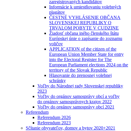
zaregistrovaných kandidátov
Informácie k umiestňovaniu volebných
plagátov
ČESTNÉ VYHLÁSENIE OBČANA
SLOVENSKEJ REPUBLIKY O
TRVALOM POBYTE V CUDZINE
Žiadosť občana iného členského štátu
Európskej únie o zapísanie do zoznamu
voličov
APPLICATION of the citizen of the
European Union Member State for entry
into the Electoral Register for The
European Parliament elections 2024 on the
territory of the Slovak Republic
Hlasovanie do prenosnej volebnej
schránky
Voľby do Národnej rady Slovenskej republiky
2023
Voľby do orgánov samosprávy obcí a voľby
do orgánov samosprávnych krajov 2022
Voľby do orgánov samosprávy obcí 2021
Referendum
Referendum 2026
Referendum 2023
Sčítanie obyvateľov, domov a bytov 2020+2021