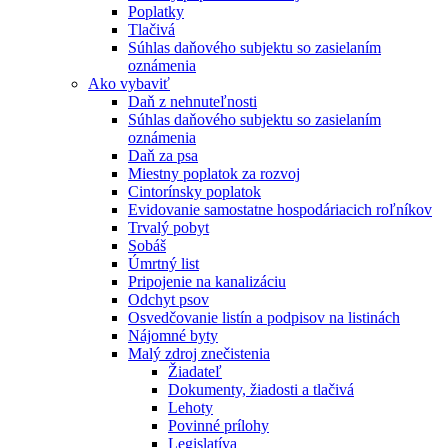
Poplatky
Tlačivá
Súhlas daňového subjektu so zasielaním
oznámenia
Ako vybaviť
Daň z nehnuteľnosti
Súhlas daňového subjektu so zasielaním
oznámenia
Daň za psa
Miestny poplatok za rozvoj
Cintorínsky poplatok
Evidovanie samostatne hospodáriacich roľníkov
Trvalý pobyt
Sobáš
Úmrtný list
Pripojenie na kanalizáciu
Odchyt psov
Osvedčovanie listín a podpisov na listinách
Nájomné byty
Malý zdroj znečistenia
Žiadateľ
Dokumenty, žiadosti a tlačivá
Lehoty
Povinné prílohy
Legislatíva