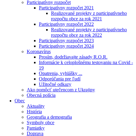
Participatívny rozpočet
Participatívny rozpočet 2021
Realizované projekty z participatívneho
rozpočtu obce za rok 2021
Participatívny rozpočet 2022
Realizované projekty z participatívneho
rozpočtu obce za rok 2022
Participatívny rozpočet 2023
Participatívny rozpočet 2024
Koronavírus
Prosím, dodržiavajte zásady R.O.R.
Informácie k celoplošnému testovaniu na Covid -
19
Opatrenia, vyhlášky ...
Odporúčania pre ľudí
Užitočné odkazy
Ako pomôcť utečencom z Ukrajiny
Obecná polícia
Obec
Aktuality
História
Geografia a demografia
Symboly obce
Pamiatky
Doprava