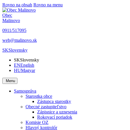
Rovno na obsah
Rovno na menu
Obec
Malinovo
0911/517095
web@malinovo.sk
SK
Slovensky
SK
Slovensky
EN
English
HU
Magyar
Menu
Samospráva
Starostka obce
Zástupca starostky
Obecné zastupiteľstvo
Zápisnice a uznesenia
Rokovací poriadok
Komisie OZ
Hlavný kontrolór