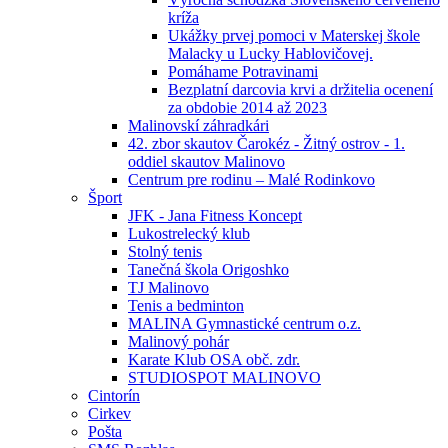
kríža
Ukážky prvej pomoci v Materskej škole
Malacky u Lucky Hablovičovej.
Pomáhame Potravinami
Bezplatní darcovia krvi a držitelia ocenení
za obdobie 2014 až 2023
Malinovskí záhradkári
42. zbor skautov Čarokéz - Žitný ostrov - 1.
oddiel skautov Malinovo
Centrum pre rodinu – Malé Rodinkovo
Šport
JFK - Jana Fitness Koncept
Lukostrelecký klub
Stolný tenis
Tanečná škola Origoshko
TJ Malinovo
Tenis a bedminton
MALINA Gymnastické centrum o.z.
Malinový pohár
Karate Klub OSA obč. zdr.
STUDIOSPOT MALINOVO
Cintorín
Cirkev
Pošta