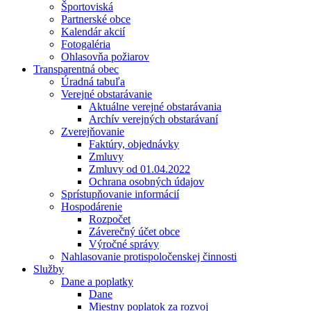
Športoviská
Partnerské obce
Kalendár akcií
Fotogaléria
Ohlasovňa požiarov
Transparentná obec
Úradná tabuľa
Verejné obstarávanie
Aktuálne verejné obstarávania
Archív verejných obstarávaní
Zverejňovanie
Faktúry, objednávky
Zmluvy
Zmluvy od 01.04.2022
Ochrana osobných údajov
Sprístupňovanie informácií
Hospodárenie
Rozpočet
Záverečný účet obce
Výročné správy
Nahlasovanie protispoločenskej činnosti
Služby
Dane a poplatky
Dane
Miestny poplatok za rozvoj