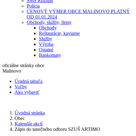
SMS Rozhlas
Polícia
CENOVÝ VÝMER OBCE MALINOVO PLATNÝ
OD 01.01.2024
Obchody, služby, firmy
Obchody
Reštaurácie, kaviarne
Služby
Výroba
Ostatné
Bankomaty
oficiálne stránky obce
Malinovo
Úradná tabuľa
Voľby
Ako vybaviť
Úvodná stránka
Obec
Kalendár akcií
Zápis do tanečného odboru SZUŠ ARTIMO