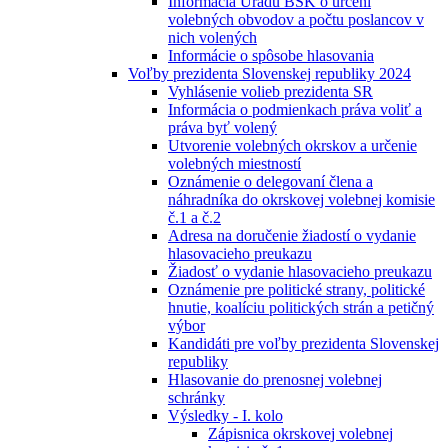
Informácia Úradu BSK o určení
volebných obvodov a počtu poslancov v
nich volených
Informácie o spôsobe hlasovania
Voľby prezidenta Slovenskej republiky 2024
Vyhlásenie volieb prezidenta SR
Informácia o podmienkach práva voliť a
práva byť volený
Utvorenie volebných okrskov a určenie
volebných miestností
Oznámenie o delegovaní člena a
náhradníka do okrskovej volebnej komisie
č.1 a č.2
Adresa na doručenie žiadostí o vydanie
hlasovacieho preukazu
Žiadosť o vydanie hlasovacieho preukazu
Oznámenie pre politické strany, politické
hnutie, koalíciu politických strán a petičný
výbor
Kandidáti pre voľby prezidenta Slovenskej
republiky
Hlasovanie do prenosnej volebnej
schránky
Výsledky - I. kolo
Zápisnica okrskovej volebnej