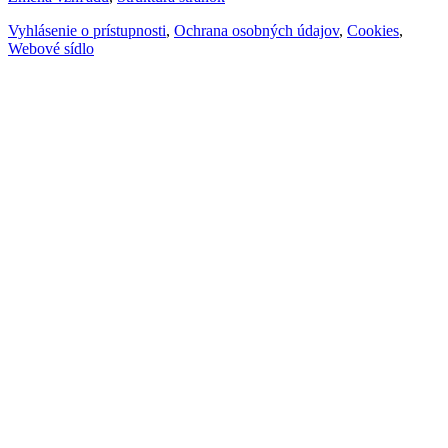
Vyhlásenie o prístupnosti
,
Ochrana osobných údajov
,
Cookies
,
Webové sídlo