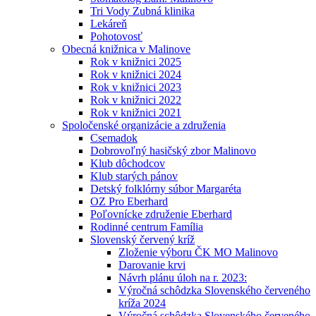
Tri Vody Zubná klinika
Lekáreň
Pohotovosť
Obecná knižnica v Malinove
Rok v knižnici 2025
Rok v knižnici 2024
Rok v knižnici 2023
Rok v knižnici 2022
Rok v knižnici 2021
Spoločenské organizácie a združenia
Csemadok
Dobrovoľný hasičský zbor Malinovo
Klub dôchodcov
Klub starých pánov
Detský folklórny súbor Margaréta
OZ Pro Eberhard
Poľovnícke združenie Eberhard
Rodinné centrum Família
Slovenský červený kríž
Zloženie výboru ČK MO Malinovo
Darovanie krvi
Návrh plánu úloh na r. 2023:
Výročná schôdzka Slovenského červeného
kríža 2024
Výročná schôdzka Slovenského červeného