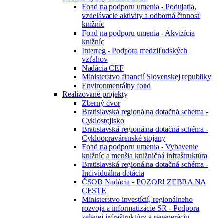
Fond na podporu umenia - Podujatia,
vzdelávacie aktivity a odborná činnosť
knižníc
Fond na podporu umenia - Akvizícia
knižníc
Interreg - Podpora medziľudských
vzťahov
Nadácia CEF
Ministerstvo financií Slovenskej republiky
Environmentálny fond
Realizované projekty
Zberný dvor
Bratislavská regionálna dotačná schéma -
Cyklostojisko
Bratislavská regionálna dotačná schéma -
Cykloopravárenské stojany
Fond na podporu umenia - Vybavenie
knižníc a menšia knižničná infraštruktúra
Bratislavská regionálna dotačná schéma -
Individuálna dotácia
ČSOB Nadácia - POZOR! ZEBRA NA
CESTE
Ministerstvo investícií, regionálneho
rozvoja a informatizácie SR - Podpora
zelenej infraštruktúry a regeneráciu