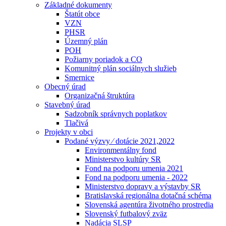
Základné dokumenty
Štatút obce
VZN
PHSR
Územný plán
POH
Požiarny poriadok a CO
Komunitný plán sociálnych služieb
Smernice
Obecný úrad
Organizačná štruktúra
Stavebný úrad
Sadzobník správnych poplatkov
Tlačivá
Projekty v obci
Podané výzvy ⁄ dotácie 2021,2022
Environmentálny fond
Ministerstvo kultúry SR
Fond na podporu umenia 2021
Fond na podporu umenia - 2022
Ministerstvo dopravy a výstavby SR
Bratislavská regionálna dotačná schéma
Slovenská agentúra životného prostredia
Slovenský futbalový zväz
Nadácia SLSP