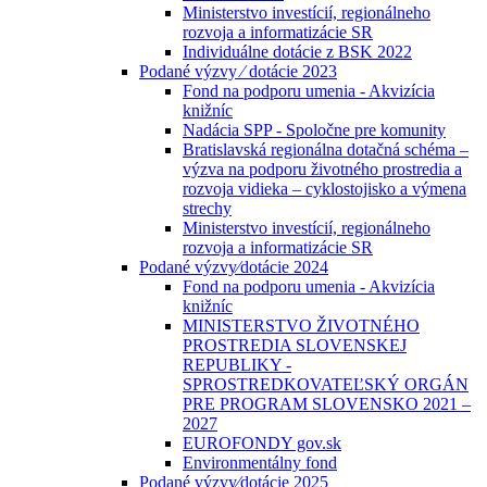
Ministerstvo investícií, regionálneho
rozvoja a informatizácie SR
Individuálne dotácie z BSK 2022
Podané výzvy ⁄ dotácie 2023
Fond na podporu umenia - Akvizícia
knižníc
Nadácia SPP - Spoločne pre komunity
Bratislavská regionálna dotačná schéma –
výzva na podporu životného prostredia a
rozvoja vidieka – cyklostojisko a výmena
strechy
Ministerstvo investícií, regionálneho
rozvoja a informatizácie SR
Podané výzvy⁄dotácie 2024
Fond na podporu umenia - Akvizícia
knižníc
MINISTERSTVO ŽIVOTNÉHO
PROSTREDIA SLOVENSKEJ
REPUBLIKY -
SPROSTREDKOVATEĽSKÝ ORGÁN
PRE PROGRAM SLOVENSKO 2021 –
2027
EUROFONDY gov.sk
Environmentálny fond
Podané výzvy⁄dotácie 2025