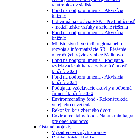
vnútroblokov sídlisk
Fond na podporu umenia - Akvizícia
knižníc
Individuálna dotácia BSK - Pre budúcnosť
- medziľudské vzťahy a zelené riešenia
Fond na podporu umenia - Akvizícia
knižníc
Ministerstvo investícií, regionálneho
rozvoja a informatizácie SR - Riešenie
migračných výziev v obce Malinovo
Fond na podporu umenia - Podujatia,
vzdelávacie aktivity a odborná činnosť
knižníc 2023
Fond na podporu umenia - Akvizícia
knižníc 2024
Podujatia, vzdelávacie aktivity a odborná
činnosť knižníc 2024
Environmentálny fond - Rekonštrukcia
verejného osvetlenia
Rekonštrukcia zberného dvoru
Environmentálny fond - Nákup minibagra
pre obec Malinovo
Ostatné projekty
Výsadba ovocných stromov
Detské ihrisko Hojdana