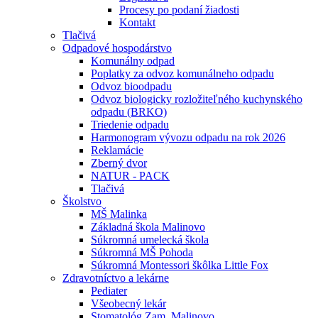
Procesy po podaní žiadosti
Kontakt
Tlačivá
Odpadové hospodárstvo
Komunálny odpad
Poplatky za odvoz komunálneho odpadu
Odvoz bioodpadu
Odvoz biologicky rozložiteľného kuchynského
odpadu (BRKO)
Triedenie odpadu
Harmonogram vývozu odpadu na rok 2026
Reklamácie
Zberný dvor
NATUR - PACK
Tlačivá
Školstvo
MŠ Malinka
Základná škola Malinovo
Súkromná umelecká škola
Súkromná MŠ Pohoda
Súkromná Montessori škôlka Little Fox
Zdravotníctvo a lekárne
Pediater
Všeobecný lekár
Stomatológ Zam. Malinovo