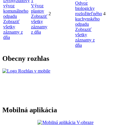
Dvojtýždňový
1
Odvoz
vývoz
Vývoz
biologicky
komunálneho
plastov
2
rozložiteľného
4
odpadu
Zobraziť
kuchynského
Zobraziť
všetky
odpadu
všetky
záznamy
Zobraziť
záznamy z
z dňa
všetky
dňa
záznamy z
dňa
Obecny rozhlas
Mobilná aplikácia