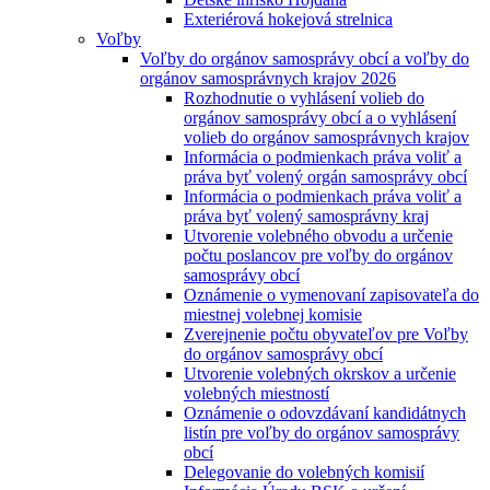
Exteriérová hokejová strelnica
Voľby
Voľby do orgánov samosprávy obcí a voľby do
orgánov samosprávnych krajov 2026
Rozhodnutie o vyhlásení volieb do
orgánov samosprávy obcí a o vyhlásení
volieb do orgánov samosprávnych krajov
Informácia o podmienkach práva voliť a
práva byť volený orgán samosprávy obcí
Informácia o podmienkach práva voliť a
práva byť volený samosprávny kraj
Utvorenie volebného obvodu a určenie
počtu poslancov pre voľby do orgánov
samosprávy obcí
Oznámenie o vymenovaní zapisovateľa do
miestnej volebnej komisie
Zverejnenie počtu obyvateľov pre Voľby
do orgánov samosprávy obcí
Utvorenie volebných okrskov a určenie
volebných miestností
Oznámenie o odovzdávaní kandidátnych
listín pre voľby do orgánov samosprávy
obcí
Delegovanie do volebných komisií