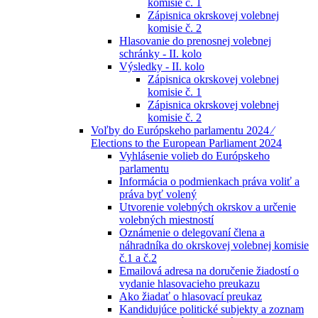
komisie č. 1
Zápisnica okrskovej volebnej
komisie č. 2
Hlasovanie do prenosnej volebnej
schránky - II. kolo
Výsledky - II. kolo
Zápisnica okrskovej volebnej
komisie č. 1
Zápisnica okrskovej volebnej
komisie č. 2
Voľby do Európskeho parlamentu 2024 ⁄
Elections to the European Parliament 2024
Vyhlásenie volieb do Európskeho
parlamentu
Informácia o podmienkach práva voliť a
práva byť volený
Utvorenie volebných okrskov a určenie
volebných miestností
Oznámenie o delegovaní člena a
náhradníka do okrskovej volebnej komisie
č.1 a č.2
Emailová adresa na doručenie žiadostí o
vydanie hlasovacieho preukazu
Ako žiadať o hlasovací preukaz
Kandidujúce politické subjekty a zoznam