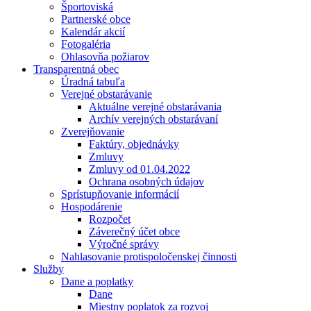
Športoviská
Partnerské obce
Kalendár akcií
Fotogaléria
Ohlasovňa požiarov
Transparentná obec
Úradná tabuľa
Verejné obstarávanie
Aktuálne verejné obstarávania
Archív verejných obstarávaní
Zverejňovanie
Faktúry, objednávky
Zmluvy
Zmluvy od 01.04.2022
Ochrana osobných údajov
Sprístupňovanie informácií
Hospodárenie
Rozpočet
Záverečný účet obce
Výročné správy
Nahlasovanie protispoločenskej činnosti
Služby
Dane a poplatky
Dane
Miestny poplatok za rozvoj