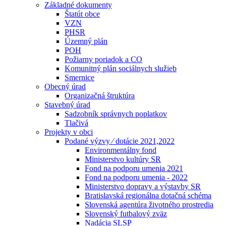
Základné dokumenty
Štatút obce
VZN
PHSR
Územný plán
POH
Požiarny poriadok a CO
Komunitný plán sociálnych služieb
Smernice
Obecný úrad
Organizačná štruktúra
Stavebný úrad
Sadzobník správnych poplatkov
Tlačivá
Projekty v obci
Podané výzvy ⁄ dotácie 2021,2022
Environmentálny fond
Ministerstvo kultúry SR
Fond na podporu umenia 2021
Fond na podporu umenia - 2022
Ministerstvo dopravy a výstavby SR
Bratislavská regionálna dotačná schéma
Slovenská agentúra životného prostredia
Slovenský futbalový zväz
Nadácia SLSP