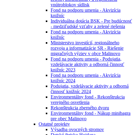
vnútroblokov sídlisk
Fond na podporu umenia - Akvizícia
knižníc
Individuálna dotácia BSK - Pre budúcnosť
- medziľudské vzťahy a zelené riešenia
Fond na podporu umenia - Akvizícia
knižníc
Ministerstvo investícií, regionálneho
rozvoja a informatizácie SR - Riešenie
migračných výziev v obce Malinovo
Fond na podporu umenia - Podujatia,
vzdelávacie aktivity a odborná činnosť
knižníc 2023
Fond na podporu umenia - Akvizícia
knižníc 2024
Podujatia, vzdelávacie aktivity a odborná
činnosť knižníc 2024
Environmentálny fond - Rekonštrukcia
verejného osvetlenia
Rekonštrukcia zberného dvoru
Environmentálny fond - Nákup minibagra
pre obec Malinovo
Ostatné projekty
Výsadba ovocných stromov
Detské ihrisko Hojdana