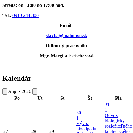
Streda: od 13:00 do 17:00 hod.
Tel.:
0910 244 300
Email:
stavba@malinovo.sk
Odborný pracovník:
Mgr. Margita Fleischerová
Kalendár
August
2026
Po
Ut
St
Št
Pia
31
1
30
Odvoz
1
biologicky
Vývoz
rozložiteľného
bioodpadu
27
28
29
kuchynského