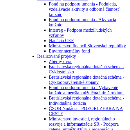
Fond na podporu umenia - Podujatia,
vzdelávacie aktivity a odborná činnosť
knižníc
Fond na podporu umenia - Akvizícia
knižníc
Interreg - Podpora medziľudských
vzťahov
Nadácia CEF
Ministerstvo financií Slovenskej republiky
Environmentálny fond
Realizované projekty
Zberný dvor
Bratislavská regionálna dotačná schéma -
Cyklostojisko
Bratislavská regionálna dotačná schéma -
Cykloopravárenské stojany
Fond na podporu umenia - Vybavenie
knižníc a menšia knižničná infraštruktúra
Bratislavská regionálna dotačná schéma -
Individuálna dotácia
ČSOB Nadácia - POZOR! ZEBRA NA
CESTE
Ministerstvo investícií, regionálneho
rozvoja a informatizácie SR - Podpora
zelenej infraštruktúry a regeneráciu