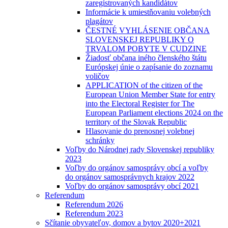
zaregistrovaných kandidátov
Informácie k umiestňovaniu volebných
plagátov
ČESTNÉ VYHLÁSENIE OBČANA
SLOVENSKEJ REPUBLIKY O
TRVALOM POBYTE V CUDZINE
Žiadosť občana iného členského štátu
Európskej únie o zapísanie do zoznamu
voličov
APPLICATION of the citizen of the
European Union Member State for entry
into the Electoral Register for The
European Parliament elections 2024 on the
territory of the Slovak Republic
Hlasovanie do prenosnej volebnej
schránky
Voľby do Národnej rady Slovenskej republiky
2023
Voľby do orgánov samosprávy obcí a voľby
do orgánov samosprávnych krajov 2022
Voľby do orgánov samosprávy obcí 2021
Referendum
Referendum 2026
Referendum 2023
Sčítanie obyvateľov, domov a bytov 2020+2021