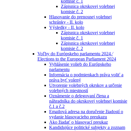
komisie č. 1
Zápisnica okrskovej volebnej
komisie č. 2
Hlasovanie do prenosnej volebnej
schránky - II. kolo
Výsledky - II. kolo
Zápisnica okrskovej volebnej
komisie č. 1
Zápisnica okrskovej volebnej
komisie č. 2
Voľby do Európskeho parlamentu 2024 ⁄
Elections to the European Parliament 2024
Vyhlásenie volieb do Európskeho
parlamentu
Informácia o podmienkach práva voliť a
práva byť volený
Utvorenie volebných okrskov a určenie
volebných miestností
Oznámenie o delegovaní člena a
náhradníka do okrskovej volebnej komisie
č.1 a č.2
Emailová adresa na doručenie žiadostí o
vydanie hlasovacieho preukazu
Ako žiadať o hlasovací preukaz
Kandidujúce politické subjekty a zoznam