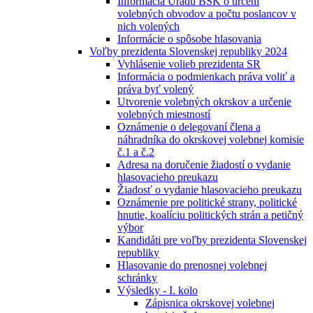
Informácia Úradu BSK o určení
volebných obvodov a počtu poslancov v
nich volených
Informácie o spôsobe hlasovania
Voľby prezidenta Slovenskej republiky 2024
Vyhlásenie volieb prezidenta SR
Informácia o podmienkach práva voliť a
práva byť volený
Utvorenie volebných okrskov a určenie
volebných miestností
Oznámenie o delegovaní člena a
náhradníka do okrskovej volebnej komisie
č.1 a č.2
Adresa na doručenie žiadostí o vydanie
hlasovacieho preukazu
Žiadosť o vydanie hlasovacieho preukazu
Oznámenie pre politické strany, politické
hnutie, koalíciu politických strán a petičný
výbor
Kandidáti pre voľby prezidenta Slovenskej
republiky
Hlasovanie do prenosnej volebnej
schránky
Výsledky - I. kolo
Zápisnica okrskovej volebnej