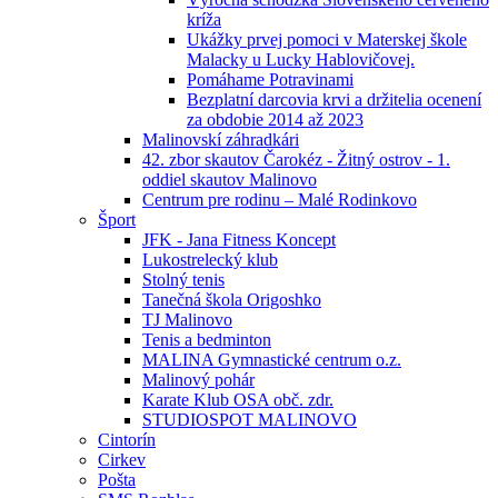
kríža
Ukážky prvej pomoci v Materskej škole
Malacky u Lucky Hablovičovej.
Pomáhame Potravinami
Bezplatní darcovia krvi a držitelia ocenení
za obdobie 2014 až 2023
Malinovskí záhradkári
42. zbor skautov Čarokéz - Žitný ostrov - 1.
oddiel skautov Malinovo
Centrum pre rodinu – Malé Rodinkovo
Šport
JFK - Jana Fitness Koncept
Lukostrelecký klub
Stolný tenis
Tanečná škola Origoshko
TJ Malinovo
Tenis a bedminton
MALINA Gymnastické centrum o.z.
Malinový pohár
Karate Klub OSA obč. zdr.
STUDIOSPOT MALINOVO
Cintorín
Cirkev
Pošta