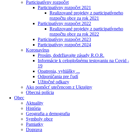
Participatívny rozpočet
Participatívny rozpočet 2021
Realizované projekty z participatívneho
rozpočtu obce za rok 2021
Participatívny rozpočet 2022
Realizované projekty z participatívneho
rozpočtu obce za rok 2022
Participatívny rozpočet 2023
Participatívny rozpočet 2024
Koronavírus
Prosím, dodržiavajte zásady R.O.R.
Informácie k celoplošnému testovaniu na Covid -
19
Opatrenia, vyhlášky ...
Odporúčania pre ľudí
Užitočné odkazy
Ako pomôcť utečencom z Ukrajiny
Obecná polícia
Obec
Aktuality
História
Geografia a demografia
Symboly obce
Pamiatky
Doprava