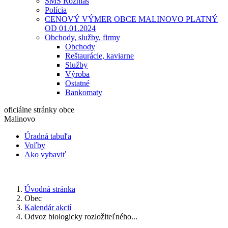
SMS Rozhlas
Polícia
CENOVÝ VÝMER OBCE MALINOVO PLATNÝ
OD 01.01.2024
Obchody, služby, firmy
Obchody
Reštaurácie, kaviarne
Služby
Výroba
Ostatné
Bankomaty
oficiálne stránky obce
Malinovo
Úradná tabuľa
Voľby
Ako vybaviť
Úvodná stránka
Obec
Kalendár akcií
Odvoz biologicky rozložiteľného...