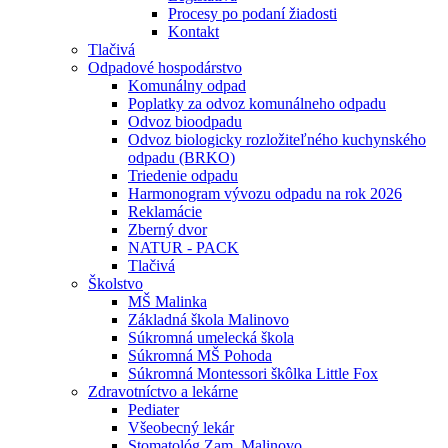
Procesy po podaní žiadosti
Kontakt
Tlačivá
Odpadové hospodárstvo
Komunálny odpad
Poplatky za odvoz komunálneho odpadu
Odvoz bioodpadu
Odvoz biologicky rozložiteľného kuchynského
odpadu (BRKO)
Triedenie odpadu
Harmonogram vývozu odpadu na rok 2026
Reklamácie
Zberný dvor
NATUR - PACK
Tlačivá
Školstvo
MŠ Malinka
Základná škola Malinovo
Súkromná umelecká škola
Súkromná MŠ Pohoda
Súkromná Montessori škôlka Little Fox
Zdravotníctvo a lekárne
Pediater
Všeobecný lekár
Stomatológ Zam. Malinovo