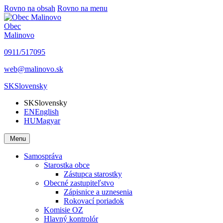
Rovno na obsah
Rovno na menu
Obec
Malinovo
0911/517095
web@malinovo.sk
SK
Slovensky
SK
Slovensky
EN
English
HU
Magyar
Menu
Samospráva
Starostka obce
Zástupca starostky
Obecné zastupiteľstvo
Zápisnice a uznesenia
Rokovací poriadok
Komisie OZ
Hlavný kontrolór