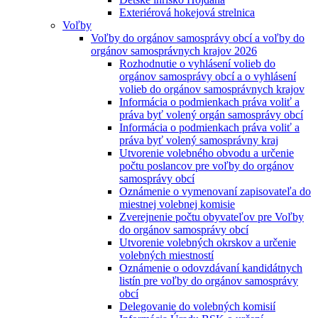
Exteriérová hokejová strelnica
Voľby
Voľby do orgánov samosprávy obcí a voľby do
orgánov samosprávnych krajov 2026
Rozhodnutie o vyhlásení volieb do
orgánov samosprávy obcí a o vyhlásení
volieb do orgánov samosprávnych krajov
Informácia o podmienkach práva voliť a
práva byť volený orgán samosprávy obcí
Informácia o podmienkach práva voliť a
práva byť volený samosprávny kraj
Utvorenie volebného obvodu a určenie
počtu poslancov pre voľby do orgánov
samosprávy obcí
Oznámenie o vymenovaní zapisovateľa do
miestnej volebnej komisie
Zverejnenie počtu obyvateľov pre Voľby
do orgánov samosprávy obcí
Utvorenie volebných okrskov a určenie
volebných miestností
Oznámenie o odovzdávaní kandidátnych
listín pre voľby do orgánov samosprávy
obcí
Delegovanie do volebných komisií