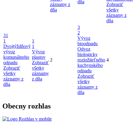
dňa
záznamy z
Zobraziť
dňa
všetky
záznamy z
dňa
3
2
31
Vývoz
1
1
bioodpadu
Dvojtýždňový
1
Odvoz
vývoz
Vývoz
biologicky
komunálneho
plastov
2
rozložiteľného
4
odpadu
Zobraziť
kuchynského
Zobraziť
všetky
odpadu
všetky
záznamy
Zobraziť
záznamy z
z dňa
všetky
dňa
záznamy z
dňa
Obecny rozhlas