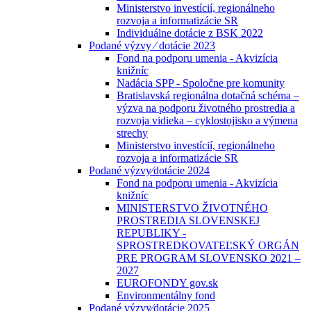
Ministerstvo investícií, regionálneho
rozvoja a informatizácie SR
Individuálne dotácie z BSK 2022
Podané výzvy ⁄ dotácie 2023
Fond na podporu umenia - Akvizícia
knižníc
Nadácia SPP - Spoločne pre komunity
Bratislavská regionálna dotačná schéma –
výzva na podporu životného prostredia a
rozvoja vidieka – cyklostojisko a výmena
strechy
Ministerstvo investícií, regionálneho
rozvoja a informatizácie SR
Podané výzvy⁄dotácie 2024
Fond na podporu umenia - Akvizícia
knižníc
MINISTERSTVO ŽIVOTNÉHO
PROSTREDIA SLOVENSKEJ
REPUBLIKY -
SPROSTREDKOVATEĽSKÝ ORGÁN
PRE PROGRAM SLOVENSKO 2021 –
2027
EUROFONDY gov.sk
Environmentálny fond
Podané výzvy⁄dotácie 2025