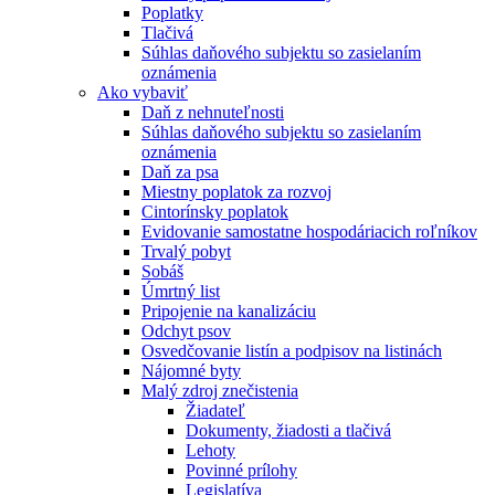
Poplatky
Tlačivá
Súhlas daňového subjektu so zasielaním
oznámenia
Ako vybaviť
Daň z nehnuteľnosti
Súhlas daňového subjektu so zasielaním
oznámenia
Daň za psa
Miestny poplatok za rozvoj
Cintorínsky poplatok
Evidovanie samostatne hospodáriacich roľníkov
Trvalý pobyt
Sobáš
Úmrtný list
Pripojenie na kanalizáciu
Odchyt psov
Osvedčovanie listín a podpisov na listinách
Nájomné byty
Malý zdroj znečistenia
Žiadateľ
Dokumenty, žiadosti a tlačivá
Lehoty
Povinné prílohy
Legislatíva