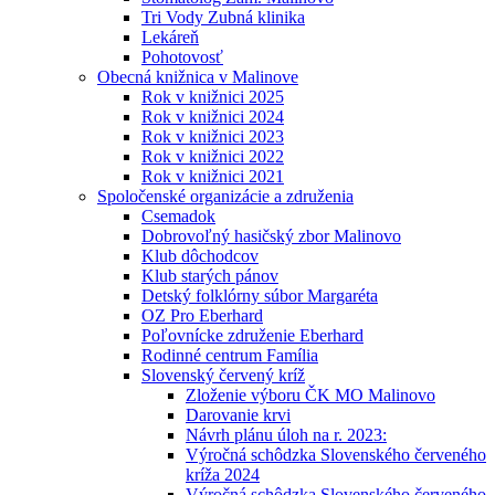
Tri Vody Zubná klinika
Lekáreň
Pohotovosť
Obecná knižnica v Malinove
Rok v knižnici 2025
Rok v knižnici 2024
Rok v knižnici 2023
Rok v knižnici 2022
Rok v knižnici 2021
Spoločenské organizácie a združenia
Csemadok
Dobrovoľný hasičský zbor Malinovo
Klub dôchodcov
Klub starých pánov
Detský folklórny súbor Margaréta
OZ Pro Eberhard
Poľovnícke združenie Eberhard
Rodinné centrum Família
Slovenský červený kríž
Zloženie výboru ČK MO Malinovo
Darovanie krvi
Návrh plánu úloh na r. 2023:
Výročná schôdzka Slovenského červeného
kríža 2024
Výročná schôdzka Slovenského červeného