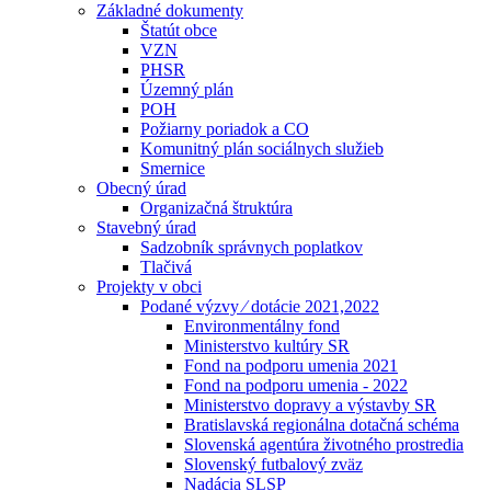
Základné dokumenty
Štatút obce
VZN
PHSR
Územný plán
POH
Požiarny poriadok a CO
Komunitný plán sociálnych služieb
Smernice
Obecný úrad
Organizačná štruktúra
Stavebný úrad
Sadzobník správnych poplatkov
Tlačivá
Projekty v obci
Podané výzvy ⁄ dotácie 2021,2022
Environmentálny fond
Ministerstvo kultúry SR
Fond na podporu umenia 2021
Fond na podporu umenia - 2022
Ministerstvo dopravy a výstavby SR
Bratislavská regionálna dotačná schéma
Slovenská agentúra životného prostredia
Slovenský futbalový zväz
Nadácia SLSP