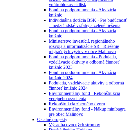
vnútroblokov sídlisk
Fond na podporu umenia - Akvizícia
knižníc
Individuálna dotácia BSK - Pre budúcnosť
- medziľudské vzťahy a zelené riešenia
Fond na podporu umenia - Akvizícia
knižníc
Ministerstvo investícií, regionálneho
rozvoja a informatizácie SR - Riešenie
migračných výziev v obce Malinovo
Fond na podporu umenia - Podujatia,
vzdelávacie aktivity a odborná činnosť
knižníc 2023
Fond na podporu umenia - Akvizícia
knižníc 2024
Podujatia, vzdelávacie aktivity a odborná
činnosť knižníc 2024
Environmentálny fond - Rekonštrukcia
verejného osvetlenia
Rekonštrukcia zberného dvoru
Environmentálny fond - Nákup minibagra
pre obec Malinovo
Ostatné projekty
Výsadba ovocných stromov
Detské ihrisko Hojdana