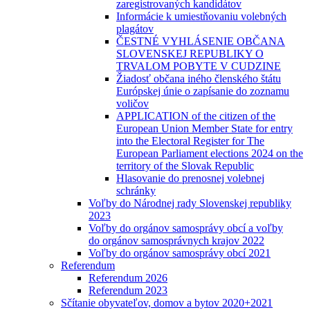
zaregistrovaných kandidátov
Informácie k umiestňovaniu volebných
plagátov
ČESTNÉ VYHLÁSENIE OBČANA
SLOVENSKEJ REPUBLIKY O
TRVALOM POBYTE V CUDZINE
Žiadosť občana iného členského štátu
Európskej únie o zapísanie do zoznamu
voličov
APPLICATION of the citizen of the
European Union Member State for entry
into the Electoral Register for The
European Parliament elections 2024 on the
territory of the Slovak Republic
Hlasovanie do prenosnej volebnej
schránky
Voľby do Národnej rady Slovenskej republiky
2023
Voľby do orgánov samosprávy obcí a voľby
do orgánov samosprávnych krajov 2022
Voľby do orgánov samosprávy obcí 2021
Referendum
Referendum 2026
Referendum 2023
Sčítanie obyvateľov, domov a bytov 2020+2021