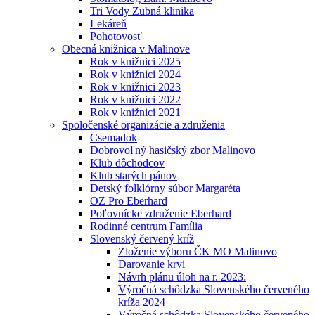
Tri Vody Zubná klinika
Lekáreň
Pohotovosť
Obecná knižnica v Malinove
Rok v knižnici 2025
Rok v knižnici 2024
Rok v knižnici 2023
Rok v knižnici 2022
Rok v knižnici 2021
Spoločenské organizácie a združenia
Csemadok
Dobrovoľný hasičský zbor Malinovo
Klub dôchodcov
Klub starých pánov
Detský folklórny súbor Margaréta
OZ Pro Eberhard
Poľovnícke združenie Eberhard
Rodinné centrum Família
Slovenský červený kríž
Zloženie výboru ČK MO Malinovo
Darovanie krvi
Návrh plánu úloh na r. 2023:
Výročná schôdzka Slovenského červeného
kríža 2024
Výročná schôdzka Slovenského červeného