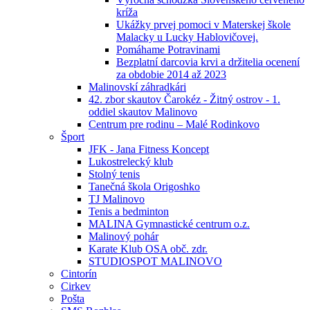
kríža
Ukážky prvej pomoci v Materskej škole
Malacky u Lucky Hablovičovej.
Pomáhame Potravinami
Bezplatní darcovia krvi a držitelia ocenení
za obdobie 2014 až 2023
Malinovskí záhradkári
42. zbor skautov Čarokéz - Žitný ostrov - 1.
oddiel skautov Malinovo
Centrum pre rodinu – Malé Rodinkovo
Šport
JFK - Jana Fitness Koncept
Lukostrelecký klub
Stolný tenis
Tanečná škola Origoshko
TJ Malinovo
Tenis a bedminton
MALINA Gymnastické centrum o.z.
Malinový pohár
Karate Klub OSA obč. zdr.
STUDIOSPOT MALINOVO
Cintorín
Cirkev
Pošta