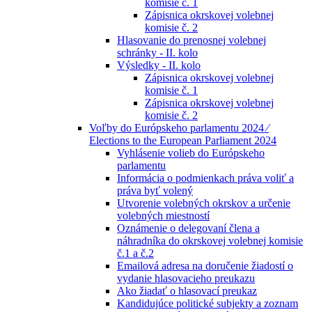
komisie č. 1
Zápisnica okrskovej volebnej
komisie č. 2
Hlasovanie do prenosnej volebnej
schránky - II. kolo
Výsledky - II. kolo
Zápisnica okrskovej volebnej
komisie č. 1
Zápisnica okrskovej volebnej
komisie č. 2
Voľby do Európskeho parlamentu 2024 ⁄
Elections to the European Parliament 2024
Vyhlásenie volieb do Európskeho
parlamentu
Informácia o podmienkach práva voliť a
práva byť volený
Utvorenie volebných okrskov a určenie
volebných miestností
Oznámenie o delegovaní člena a
náhradníka do okrskovej volebnej komisie
č.1 a č.2
Emailová adresa na doručenie žiadostí o
vydanie hlasovacieho preukazu
Ako žiadať o hlasovací preukaz
Kandidujúce politické subjekty a zoznam