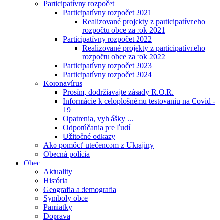
Participatívny rozpočet
Participatívny rozpočet 2021
Realizované projekty z participatívneho
rozpočtu obce za rok 2021
Participatívny rozpočet 2022
Realizované projekty z participatívneho
rozpočtu obce za rok 2022
Participatívny rozpočet 2023
Participatívny rozpočet 2024
Koronavírus
Prosím, dodržiavajte zásady R.O.R.
Informácie k celoplošnému testovaniu na Covid -
19
Opatrenia, vyhlášky ...
Odporúčania pre ľudí
Užitočné odkazy
Ako pomôcť utečencom z Ukrajiny
Obecná polícia
Obec
Aktuality
História
Geografia a demografia
Symboly obce
Pamiatky
Doprava