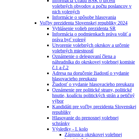
Informácia Úradu BSK o určení
volebných obvodov a počtu poslancov v
nich volených
Informácie o spôsobe hlasovania
Voľby prezidenta Slovenskej republiky 2024
Vyhlásenie volieb prezidenta SR
Informácia o podmienkach práva voliť a
práva byť volený
Utvorenie volebných okrskov a určenie
volebných miestností
Oznámenie o delegovaní člena a
náhradníka do okrskovej volebnej komisie
č.1 a č.2
Adresa na doručenie žiadostí o vydanie
hlasovacieho preukazu
Žiadosť o vydanie hlasovacieho preukazu
Oznámenie pre politické strany, politické
hnutie, koalíciu politických strán a petičný
výbor
Kandidáti pre voľby prezidenta Slovenskej
republiky
Hlasovanie do prenosnej volebnej
schránky
Výsledky - I. kolo
Zápisnica okrskovej volebnej