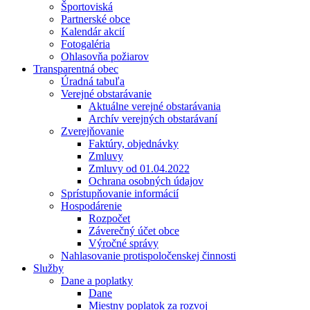
Športoviská
Partnerské obce
Kalendár akcií
Fotogaléria
Ohlasovňa požiarov
Transparentná obec
Úradná tabuľa
Verejné obstarávanie
Aktuálne verejné obstarávania
Archív verejných obstarávaní
Zverejňovanie
Faktúry, objednávky
Zmluvy
Zmluvy od 01.04.2022
Ochrana osobných údajov
Sprístupňovanie informácií
Hospodárenie
Rozpočet
Záverečný účet obce
Výročné správy
Nahlasovanie protispoločenskej činnosti
Služby
Dane a poplatky
Dane
Miestny poplatok za rozvoj