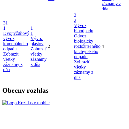
záznamy z
dňa
3
2
31
Vývoz
1
1
bioodpadu
Dvojtýždňový
1
Odvoz
vývoz
Vývoz
biologicky
komunálneho
plastov
2
rozložiteľného
4
odpadu
Zobraziť
kuchynského
Zobraziť
všetky
odpadu
všetky
záznamy
Zobraziť
záznamy z
z dňa
všetky
dňa
záznamy z
dňa
Obecny rozhlas