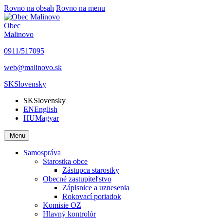
Rovno na obsah
Rovno na menu
Obec
Malinovo
0911/517095
web@malinovo.sk
SK
Slovensky
SK
Slovensky
EN
English
HU
Magyar
Menu
Samospráva
Starostka obce
Zástupca starostky
Obecné zastupiteľstvo
Zápisnice a uznesenia
Rokovací poriadok
Komisie OZ
Hlavný kontrolór