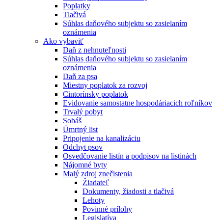
Poplatky
Tlačivá
Súhlas daňového subjektu so zasielaním
oznámenia
Ako vybaviť
Daň z nehnuteľnosti
Súhlas daňového subjektu so zasielaním
oznámenia
Daň za psa
Miestny poplatok za rozvoj
Cintorínsky poplatok
Evidovanie samostatne hospodáriacich roľníkov
Trvalý pobyt
Sobáš
Úmrtný list
Pripojenie na kanalizáciu
Odchyt psov
Osvedčovanie listín a podpisov na listinách
Nájomné byty
Malý zdroj znečistenia
Žiadateľ
Dokumenty, žiadosti a tlačivá
Lehoty
Povinné prílohy
Legislatíva