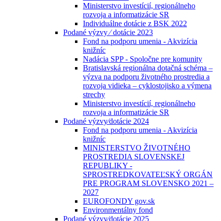
Ministerstvo investícií, regionálneho
rozvoja a informatizácie SR
Individuálne dotácie z BSK 2022
Podané výzvy ⁄ dotácie 2023
Fond na podporu umenia - Akvizícia
knižníc
Nadácia SPP - Spoločne pre komunity
Bratislavská regionálna dotačná schéma –
výzva na podporu životného prostredia a
rozvoja vidieka – cyklostojisko a výmena
strechy
Ministerstvo investícií, regionálneho
rozvoja a informatizácie SR
Podané výzvy⁄dotácie 2024
Fond na podporu umenia - Akvizícia
knižníc
MINISTERSTVO ŽIVOTNÉHO
PROSTREDIA SLOVENSKEJ
REPUBLIKY -
SPROSTREDKOVATEĽSKÝ ORGÁN
PRE PROGRAM SLOVENSKO 2021 –
2027
EUROFONDY gov.sk
Environmentálny fond
Podané výzvy⁄dotácie 2025