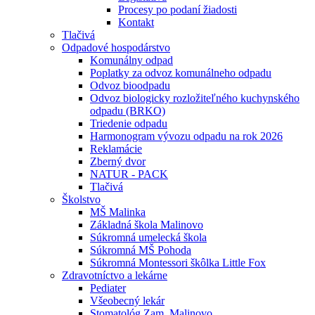
Procesy po podaní žiadosti
Kontakt
Tlačivá
Odpadové hospodárstvo
Komunálny odpad
Poplatky za odvoz komunálneho odpadu
Odvoz bioodpadu
Odvoz biologicky rozložiteľného kuchynského
odpadu (BRKO)
Triedenie odpadu
Harmonogram vývozu odpadu na rok 2026
Reklamácie
Zberný dvor
NATUR - PACK
Tlačivá
Školstvo
MŠ Malinka
Základná škola Malinovo
Súkromná umelecká škola
Súkromná MŠ Pohoda
Súkromná Montessori škôlka Little Fox
Zdravotníctvo a lekárne
Pediater
Všeobecný lekár
Stomatológ Zam. Malinovo