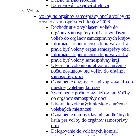
Exteriérová hokejová strelnica
Voľby
Voľby do orgánov samosprávy obcí a voľby do
orgánov samosprávnych krajov 2026
Rozhodnutie o vyhlásení volieb do
orgánov samosprávy obcí a o vyhlásení
volieb do orgánov samosprávnych krajov
Informácia o podmienkach práva voliť a
práva byť volený orgán samosprávy obcí
Informácia o podmienkach práva voliť a
práva byť volený samosprávny kraj
Utvorenie volebného obvodu a určenie
počtu poslancov pre voľby do orgánov
samosprávy obcí
Oznámenie o vymenovaní zapisovateľa do
miestnej volebnej komisie
Zverejnenie počtu obyvateľov pre Voľby
do orgánov samosprávy obcí
Utvorenie volebných okrskov a určenie
volebných miestností
Oznámenie o odovzdávaní kandidátnych
listín pre voľby do orgánov samosprávy
obcí
Delegovanie do volebných komisií