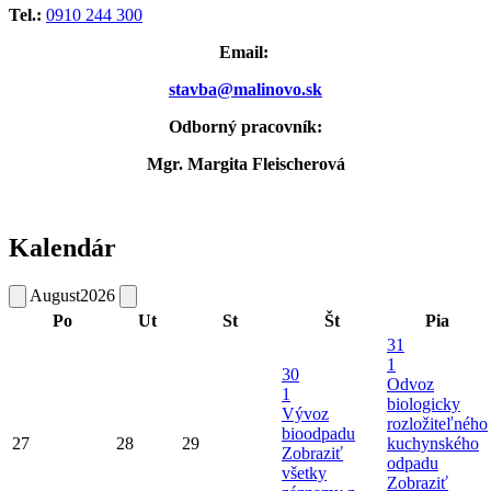
Tel.:
0910 244 300
Email:
stavba@malinovo.sk
Odborný pracovník:
Mgr. Margita Fleischerová
Kalendár
August
2026
Po
Ut
St
Št
Pia
31
1
30
Odvoz
1
biologicky
Vývoz
rozložiteľného
bioodpadu
27
28
29
kuchynského
Zobraziť
odpadu
všetky
Zobraziť