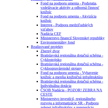
Fond na podporu umenia - Podujatia,
vzdelávacie aktivity a odborná činnosť
knižníc
Fond na podporu umenia - Akvizícia
knižníc
Interreg - Podpora medziľudských
vzťahov
Nadácia CEF
Ministerstvo financií Slovenskej republiky
Environmentálny fond
Realizované projekty
Zberný dvor
Bratislavská regionálna dotačná schéma -
Cyklostojisko
Bratislavská regionálna dotačná schéma -
Cykloopravárenské stojany
Fond na podporu umenia - Vybavenie
knižníc a menšia knižničná infraštruktúra
Bratislavská regionálna dotačná schéma -
Individuálna dotácia
ČSOB Nadácia - POZOR! ZEBRA NA
CESTE
Ministerstvo investícií, regionálneho
rozvoja a informatizácie SR - Podpora
zelenej infraštruktúry a regeneráciu