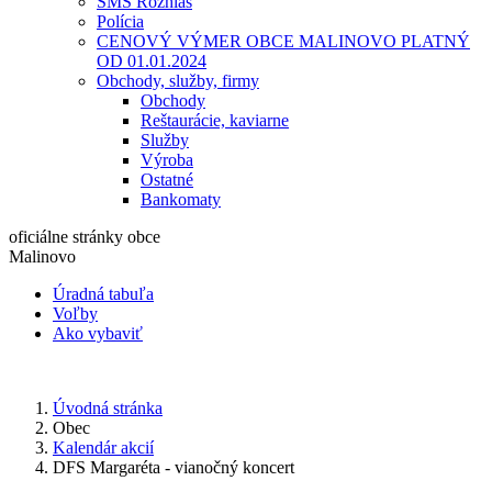
SMS Rozhlas
Polícia
CENOVÝ VÝMER OBCE MALINOVO PLATNÝ
OD 01.01.2024
Obchody, služby, firmy
Obchody
Reštaurácie, kaviarne
Služby
Výroba
Ostatné
Bankomaty
oficiálne stránky obce
Malinovo
Úradná tabuľa
Voľby
Ako vybaviť
Úvodná stránka
Obec
Kalendár akcií
DFS Margaréta - vianočný koncert