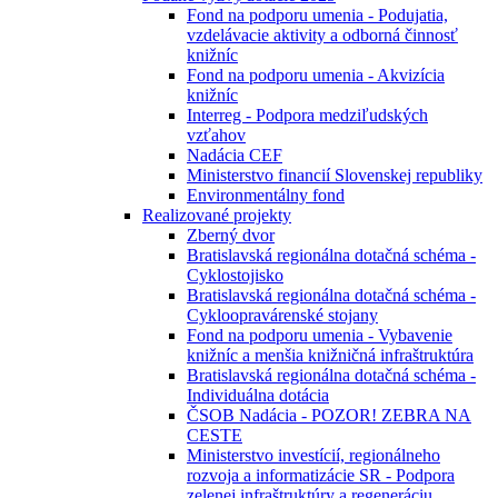
Fond na podporu umenia - Podujatia,
vzdelávacie aktivity a odborná činnosť
knižníc
Fond na podporu umenia - Akvizícia
knižníc
Interreg - Podpora medziľudských
vzťahov
Nadácia CEF
Ministerstvo financií Slovenskej republiky
Environmentálny fond
Realizované projekty
Zberný dvor
Bratislavská regionálna dotačná schéma -
Cyklostojisko
Bratislavská regionálna dotačná schéma -
Cykloopravárenské stojany
Fond na podporu umenia - Vybavenie
knižníc a menšia knižničná infraštruktúra
Bratislavská regionálna dotačná schéma -
Individuálna dotácia
ČSOB Nadácia - POZOR! ZEBRA NA
CESTE
Ministerstvo investícií, regionálneho
rozvoja a informatizácie SR - Podpora
zelenej infraštruktúry a regeneráciu