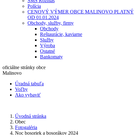
SMS Rozhlas
Polícia
CENOVÝ VÝMER OBCE MALINOVO PLATNÝ
OD 01.01.2024
Obchody, služby, firmy
Obchody
Reštaurácie, kaviarne
Služby
Výroba
Ostatné
Bankomaty
oficiálne stránky obce
Malinovo
Úradná tabuľa
Voľby
Ako vybaviť
Úvodná stránka
Obec
Fotogaléria
Noc bosoriek a bosorákov 2024