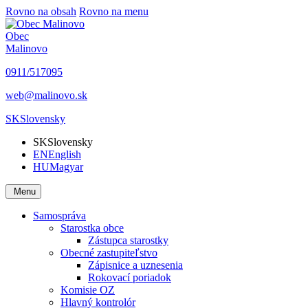
Rovno na obsah
Rovno na menu
Obec
Malinovo
0911/517095
web@malinovo.sk
SK
Slovensky
SK
Slovensky
EN
English
HU
Magyar
Menu
Samospráva
Starostka obce
Zástupca starostky
Obecné zastupiteľstvo
Zápisnice a uznesenia
Rokovací poriadok
Komisie OZ
Hlavný kontrolór