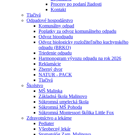
Procesy po podaní žiadosti
Kontakt
Tlačivá
Odpadové hospodárstvo
Komunálny odpad
Poplatky za odvoz komunálneho odpadu
Odvoz bioodpadu
Odvoz biologicky rozložiteľného kuchynského
odpadu (BRKO)
Triedenie odpadu
Harmonogram vývozu odpadu na rok 2026
Reklamácie
Zberný dvor
NATUR - PACK
Tlačivá
Školstvo
MŠ Malinka
Základná škola Malinovo
Súkromná umelecká škola
Súkromná MŠ Pohoda
Súkromná Montessori škôlka Little Fox
Zdravotníctvo a lekárne
Pediater
Všeobecný lekár
Stomatológ Zam. Malinovo