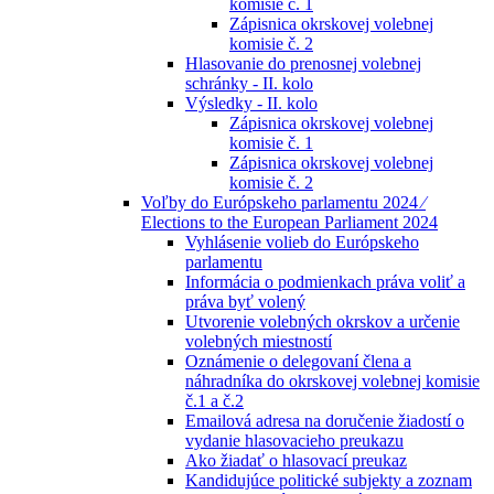
komisie č. 1
Zápisnica okrskovej volebnej
komisie č. 2
Hlasovanie do prenosnej volebnej
schránky - II. kolo
Výsledky - II. kolo
Zápisnica okrskovej volebnej
komisie č. 1
Zápisnica okrskovej volebnej
komisie č. 2
Voľby do Európskeho parlamentu 2024 ⁄
Elections to the European Parliament 2024
Vyhlásenie volieb do Európskeho
parlamentu
Informácia o podmienkach práva voliť a
práva byť volený
Utvorenie volebných okrskov a určenie
volebných miestností
Oznámenie o delegovaní člena a
náhradníka do okrskovej volebnej komisie
č.1 a č.2
Emailová adresa na doručenie žiadostí o
vydanie hlasovacieho preukazu
Ako žiadať o hlasovací preukaz
Kandidujúce politické subjekty a zoznam