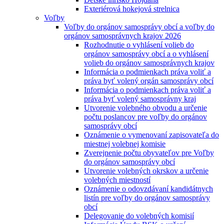
Exteriérová hokejová strelnica
Voľby
Voľby do orgánov samosprávy obcí a voľby do
orgánov samosprávnych krajov 2026
Rozhodnutie o vyhlásení volieb do
orgánov samosprávy obcí a o vyhlásení
volieb do orgánov samosprávnych krajov
Informácia o podmienkach práva voliť a
práva byť volený orgán samosprávy obcí
Informácia o podmienkach práva voliť a
práva byť volený samosprávny kraj
Utvorenie volebného obvodu a určenie
počtu poslancov pre voľby do orgánov
samosprávy obcí
Oznámenie o vymenovaní zapisovateľa do
miestnej volebnej komisie
Zverejnenie počtu obyvateľov pre Voľby
do orgánov samosprávy obcí
Utvorenie volebných okrskov a určenie
volebných miestností
Oznámenie o odovzdávaní kandidátnych
listín pre voľby do orgánov samosprávy
obcí
Delegovanie do volebných komisií