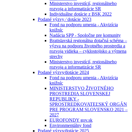
Ministerstvo investícií, regionálneho
rozvoja a informatizácie SR
Individuálne dotácie z BSK 2022
Podané výzvy ⁄ dotácie 2023
Fond na podporu umenia - Akvizícia
knižníc
Nadácia SPP - Spoločne pre komunity
Bratislavská regionálna dotačná schéma –
výzva na podporu životného prostredia a
rozvoja vidieka – cyklostojisko a výmena
strechy
Ministerstvo investícií, regionálneho
rozvoja a informatizácie SR
Podané výzvy⁄dotácie 2024
Fond na podporu umenia - Akvizícia
knižníc
MINISTERSTVO ŽIVOTNÉHO
PROSTREDIA SLOVENSKEJ
REPUBLIKY -
SPROSTREDKOVATEĽSKÝ ORGÁN
PRE PROGRAM SLOVENSKO 2021 –
2027
EUROFONDY gov.sk
Environmentálny fond
Podané výzvy⁄dotácie 2025