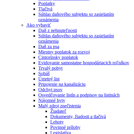
Poplatky
Tlačivá
Súhlas daňového subjektu so zasielaním
oznámenia
Ako vybaviť
Daň z nehnuteľnosti
Súhlas daňového subjektu so zasielaním
oznámenia
Daň za psa
Miestny poplatok za rozvoj
Cintorínsky poplatok
Evidovanie samostatne hospodáriacich roľníkov
Trvalý pobyt
Sobáš
Úmrtný list
Pripojenie na kanalizáciu
Odchyt psov
Osvedčovanie listín a podpisov na listinách
Nájomné byty
Malý zdroj znečistenia
Žiadateľ
Dokumenty, žiadosti a tlačivá
Lehoty
Povinné prílohy
Legislatíva