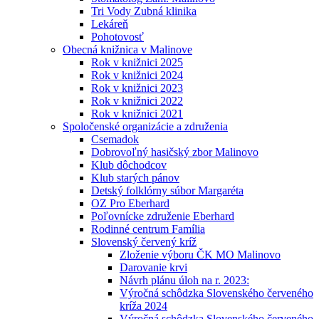
Tri Vody Zubná klinika
Lekáreň
Pohotovosť
Obecná knižnica v Malinove
Rok v knižnici 2025
Rok v knižnici 2024
Rok v knižnici 2023
Rok v knižnici 2022
Rok v knižnici 2021
Spoločenské organizácie a združenia
Csemadok
Dobrovoľný hasičský zbor Malinovo
Klub dôchodcov
Klub starých pánov
Detský folklórny súbor Margaréta
OZ Pro Eberhard
Poľovnícke združenie Eberhard
Rodinné centrum Família
Slovenský červený kríž
Zloženie výboru ČK MO Malinovo
Darovanie krvi
Návrh plánu úloh na r. 2023:
Výročná schôdzka Slovenského červeného
kríža 2024
Výročná schôdzka Slovenského červeného