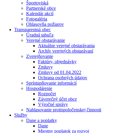
Športoviská
Partnerské obce
Kalendár akcií
Fotogaléria
Ohlasovňa požiarov
Transparentná obec
Úradná tabuľa
Verejné obstarávanie
Aktuálne verejné obstarávania
Archív verejných obstarávaní
Zverejňovanie
Faktúry, objednávky
Zmluvy
Zmluvy od 01.04.2022
Ochrana osobných údajov
Sprístupňovanie informácií
Hospodárenie
Rozpočet
Záverečný účet obce
Výročné správy
Nahlasovanie protispoločenskej činnosti
Služby
Dane a poplatky
Dane
Miestny poplatok za rozvoj