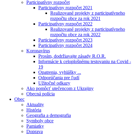
Participatívny rozpočet
Participatívny rozpočet 2021
Realizované projekty z participatívneho
rozpočtu obce za rok 2021
Participatívny rozpočet 2022
Realizované projekty z participatívneho
rozpočtu obce za rok 2022
Participatívny rozpočet 2023
Participatívny rozpočet 2024
Koronavírus
Prosím, dodržiavajte zásady R.O.R.
Informácie k celoplošnému testovaniu na Covid -
19
Opatrenia, vyhlášky ...
Odporúčania pre ľudí
Užitočné odkazy
Ako pomôcť utečencom z Ukrajiny
Obecná polícia
Obec
Aktuality
História
Geografia a demografia
Symboly obce
Pamiatky
Doprava