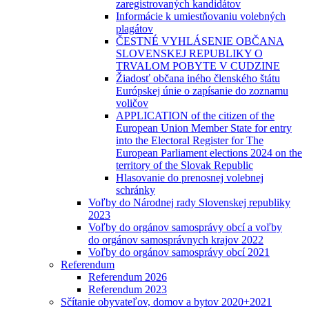
zaregistrovaných kandidátov
Informácie k umiestňovaniu volebných
plagátov
ČESTNÉ VYHLÁSENIE OBČANA
SLOVENSKEJ REPUBLIKY O
TRVALOM POBYTE V CUDZINE
Žiadosť občana iného členského štátu
Európskej únie o zapísanie do zoznamu
voličov
APPLICATION of the citizen of the
European Union Member State for entry
into the Electoral Register for The
European Parliament elections 2024 on the
territory of the Slovak Republic
Hlasovanie do prenosnej volebnej
schránky
Voľby do Národnej rady Slovenskej republiky
2023
Voľby do orgánov samosprávy obcí a voľby
do orgánov samosprávnych krajov 2022
Voľby do orgánov samosprávy obcí 2021
Referendum
Referendum 2026
Referendum 2023
Sčítanie obyvateľov, domov a bytov 2020+2021