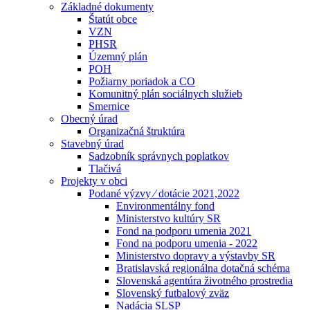
Základné dokumenty
Štatút obce
VZN
PHSR
Územný plán
POH
Požiarny poriadok a CO
Komunitný plán sociálnych služieb
Smernice
Obecný úrad
Organizačná štruktúra
Stavebný úrad
Sadzobník správnych poplatkov
Tlačivá
Projekty v obci
Podané výzvy ⁄ dotácie 2021,2022
Environmentálny fond
Ministerstvo kultúry SR
Fond na podporu umenia 2021
Fond na podporu umenia - 2022
Ministerstvo dopravy a výstavby SR
Bratislavská regionálna dotačná schéma
Slovenská agentúra životného prostredia
Slovenský futbalový zväz
Nadácia SLSP