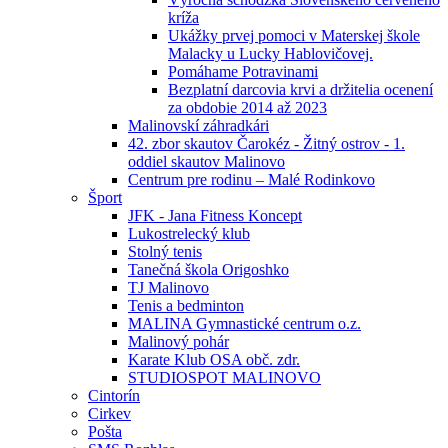
kríža
Ukážky prvej pomoci v Materskej škole
Malacky u Lucky Hablovičovej.
Pomáhame Potravinami
Bezplatní darcovia krvi a držitelia ocenení
za obdobie 2014 až 2023
Malinovskí záhradkári
42. zbor skautov Čarokéz - Žitný ostrov - 1.
oddiel skautov Malinovo
Centrum pre rodinu – Malé Rodinkovo
Šport
JFK - Jana Fitness Koncept
Lukostrelecký klub
Stolný tenis
Tanečná škola Origoshko
TJ Malinovo
Tenis a bedminton
MALINA Gymnastické centrum o.z.
Malinový pohár
Karate Klub OSA obč. zdr.
STUDIOSPOT MALINOVO
Cintorín
Cirkev
Pošta