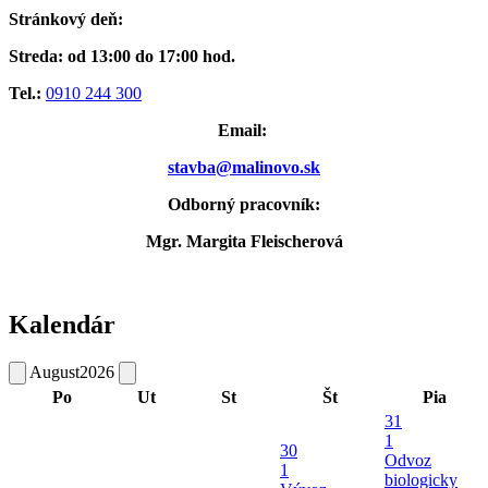
Stránkový deň:
Streda: od 13:00 do 17:00 hod.
Tel.:
0910 244 300
Email:
stavba@malinovo.sk
Odborný pracovník:
Mgr. Margita Fleischerová
Kalendár
August
2026
Po
Ut
St
Št
Pia
31
1
30
Odvoz
1
biologicky