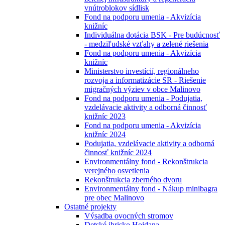
vnútroblokov sídlisk
Fond na podporu umenia - Akvizícia
knižníc
Individuálna dotácia BSK - Pre budúcnosť
- medziľudské vzťahy a zelené riešenia
Fond na podporu umenia - Akvizícia
knižníc
Ministerstvo investícií, regionálneho
rozvoja a informatizácie SR - Riešenie
migračných výziev v obce Malinovo
Fond na podporu umenia - Podujatia,
vzdelávacie aktivity a odborná činnosť
knižníc 2023
Fond na podporu umenia - Akvizícia
knižníc 2024
Podujatia, vzdelávacie aktivity a odborná
činnosť knižníc 2024
Environmentálny fond - Rekonštrukcia
verejného osvetlenia
Rekonštrukcia zberného dvoru
Environmentálny fond - Nákup minibagra
pre obec Malinovo
Ostatné projekty
Výsadba ovocných stromov
Detské ihrisko Hojdana