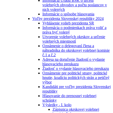
Informácia Úradu BSK o určení
volebných obvodov a počtu poslancov v
nich volených
Informácie o spôsobe hlasovania
Voľby prezidenta Slovenskej republiky 2024
Vyhlásenie volieb prezidenta SR
Informácia o podmienkach práva voliť a
práva byť volený
Utvorenie volebných okrskov a určenie
volebných miestností
Oznámenie o delegovaní člena a
náhradníka do okrskovej volebnej komisie
č.1 a č.2
Adresa na doručenie žiadostí o vydanie
hlasovacieho preukazu
Žiadosť o vydanie hlasovacieho preukazu
Oznámenie pre politické strany, politické
hnutie, koalíciu politických strán a petičný
výbor
Kandidáti pre voľby prezidenta Slovenskej
republiky
Hlasovanie do prenosnej volebnej
schránky
Výsledky - I. kolo
Zápisnica okrskovej volebnej