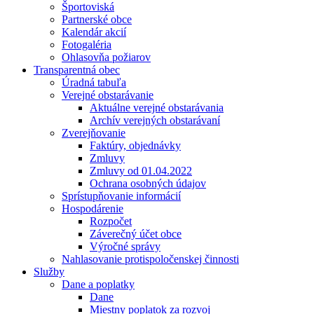
Športoviská
Partnerské obce
Kalendár akcií
Fotogaléria
Ohlasovňa požiarov
Transparentná obec
Úradná tabuľa
Verejné obstarávanie
Aktuálne verejné obstarávania
Archív verejných obstarávaní
Zverejňovanie
Faktúry, objednávky
Zmluvy
Zmluvy od 01.04.2022
Ochrana osobných údajov
Sprístupňovanie informácií
Hospodárenie
Rozpočet
Záverečný účet obce
Výročné správy
Nahlasovanie protispoločenskej činnosti
Služby
Dane a poplatky
Dane
Miestny poplatok za rozvoj