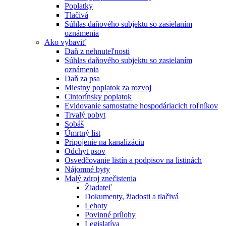
Poplatky
Tlačivá
Súhlas daňového subjektu so zasielaním
oznámenia
Ako vybaviť
Daň z nehnuteľnosti
Súhlas daňového subjektu so zasielaním
oznámenia
Daň za psa
Miestny poplatok za rozvoj
Cintorínsky poplatok
Evidovanie samostatne hospodáriacich roľníkov
Trvalý pobyt
Sobáš
Úmrtný list
Pripojenie na kanalizáciu
Odchyt psov
Osvedčovanie listín a podpisov na listinách
Nájomné byty
Malý zdroj znečistenia
Žiadateľ
Dokumenty, žiadosti a tlačivá
Lehoty
Povinné prílohy
Legislatíva