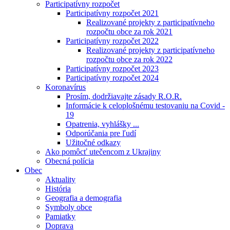
Participatívny rozpočet
Participatívny rozpočet 2021
Realizované projekty z participatívneho
rozpočtu obce za rok 2021
Participatívny rozpočet 2022
Realizované projekty z participatívneho
rozpočtu obce za rok 2022
Participatívny rozpočet 2023
Participatívny rozpočet 2024
Koronavírus
Prosím, dodržiavajte zásady R.O.R.
Informácie k celoplošnému testovaniu na Covid -
19
Opatrenia, vyhlášky ...
Odporúčania pre ľudí
Užitočné odkazy
Ako pomôcť utečencom z Ukrajiny
Obecná polícia
Obec
Aktuality
História
Geografia a demografia
Symboly obce
Pamiatky
Doprava