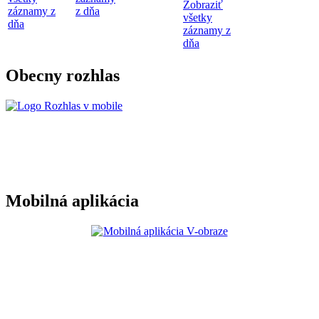
Zobraziť
záznamy z
z dňa
všetky
dňa
záznamy z
dňa
Obecny rozhlas
Mobilná aplikácia