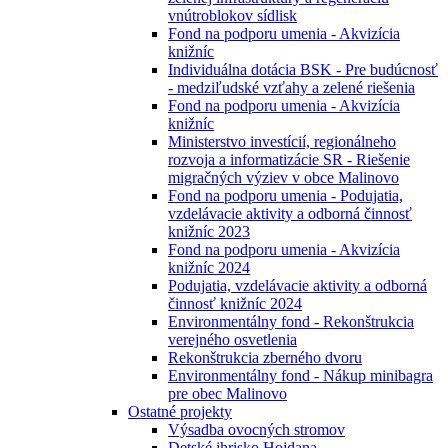
vnútroblokov sídlisk
Fond na podporu umenia - Akvizícia
knižníc
Individuálna dotácia BSK - Pre budúcnosť
- medziľudské vzťahy a zelené riešenia
Fond na podporu umenia - Akvizícia
knižníc
Ministerstvo investícií, regionálneho
rozvoja a informatizácie SR - Riešenie
migračných výziev v obce Malinovo
Fond na podporu umenia - Podujatia,
vzdelávacie aktivity a odborná činnosť
knižníc 2023
Fond na podporu umenia - Akvizícia
knižníc 2024
Podujatia, vzdelávacie aktivity a odborná
činnosť knižníc 2024
Environmentálny fond - Rekonštrukcia
verejného osvetlenia
Rekonštrukcia zberného dvoru
Environmentálny fond - Nákup minibagra
pre obec Malinovo
Ostatné projekty
Výsadba ovocných stromov
Detské ihrisko Hojdana