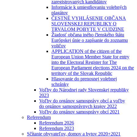
zaregistrovaných kandidátov
Informácie k umiestňovaniu volebných
plagátov
ČESTNÉ VYHLÁSENIE OBČANA
SLOVENSKEJ REPUBLIKY O
TRVALOM POBYTE V CUDZINE
Žiadosť občana iného členského štátu
Európskej únie o zapísanie do zoznamu
voličov
APPLICATION of the citizen of the
European Union Member State for entry
into the Electoral Register for The
European Parliament elections 2024 on the
territory of the Slovak Republic
Hlasovanie do prenosnej volebnej
schránky
Voľby do Národnej rady Slovenskej republiky
2023
Voľby do orgánov samosprávy obcí a voľby
do orgánov samosprávnych krajov 2022
Voľby do orgánov samosprávy obcí 2021
Referendum
Referendum 2026
Referendum 2023
Sčítanie obyvateľov, domov a bytov 2020+2021