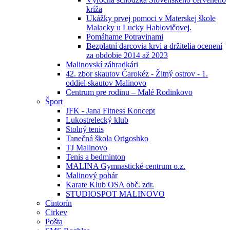
kríža
Ukážky prvej pomoci v Materskej škole
Malacky u Lucky Hablovičovej.
Pomáhame Potravinami
Bezplatní darcovia krvi a držitelia ocenení
za obdobie 2014 až 2023
Malinovskí záhradkári
42. zbor skautov Čarokéz - Žitný ostrov - 1.
oddiel skautov Malinovo
Centrum pre rodinu – Malé Rodinkovo
Šport
JFK - Jana Fitness Koncept
Lukostrelecký klub
Stolný tenis
Tanečná škola Origoshko
TJ Malinovo
Tenis a bedminton
MALINA Gymnastické centrum o.z.
Malinový pohár
Karate Klub OSA obč. zdr.
STUDIOSPOT MALINOVO
Cintorín
Cirkev
Pošta