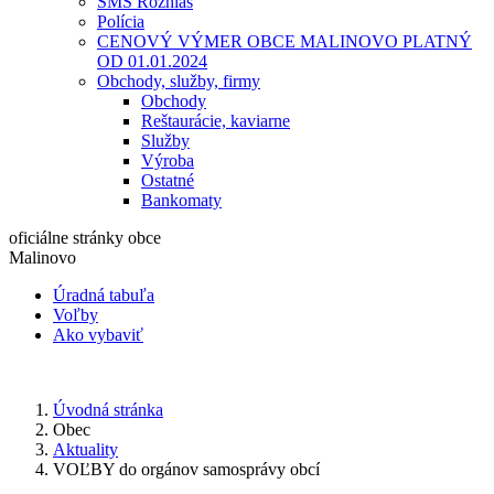
SMS Rozhlas
Polícia
CENOVÝ VÝMER OBCE MALINOVO PLATNÝ
OD 01.01.2024
Obchody, služby, firmy
Obchody
Reštaurácie, kaviarne
Služby
Výroba
Ostatné
Bankomaty
oficiálne stránky obce
Malinovo
Úradná tabuľa
Voľby
Ako vybaviť
Úvodná stránka
Obec
Aktuality
VOĽBY do orgánov samosprávy obcí