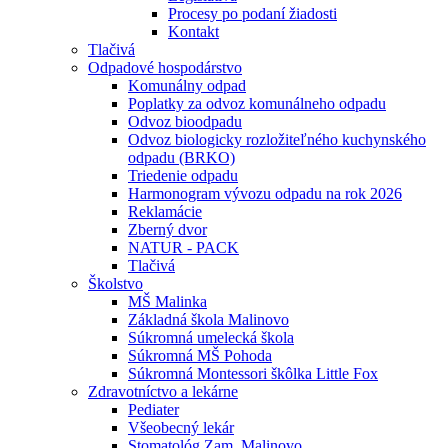
Procesy po podaní žiadosti
Kontakt
Tlačivá
Odpadové hospodárstvo
Komunálny odpad
Poplatky za odvoz komunálneho odpadu
Odvoz bioodpadu
Odvoz biologicky rozložiteľného kuchynského
odpadu (BRKO)
Triedenie odpadu
Harmonogram vývozu odpadu na rok 2026
Reklamácie
Zberný dvor
NATUR - PACK
Tlačivá
Školstvo
MŠ Malinka
Základná škola Malinovo
Súkromná umelecká škola
Súkromná MŠ Pohoda
Súkromná Montessori škôlka Little Fox
Zdravotníctvo a lekárne
Pediater
Všeobecný lekár
Stomatológ Zam. Malinovo