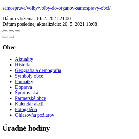
samosprava/volby/volby-do-organov-samospravy-obci/
Dátum vloženia:
10. 2. 2021 21:00
Dátum poslednej aktualizácie:
20. 5. 2021 13:08
Obec
Aktuality
História
Geografia a demografia
Symboly obce
Pamiatky
Doprava
Športoviská
Partnerské obce
Kalendár akcií
Fotogaléria
Ohlasovňa požiarov
Úradné hodiny