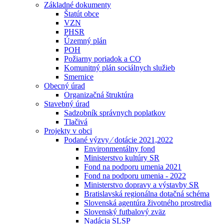
Základné dokumenty
Štatút obce
VZN
PHSR
Územný plán
POH
Požiarny poriadok a CO
Komunitný plán sociálnych služieb
Smernice
Obecný úrad
Organizačná štruktúra
Stavebný úrad
Sadzobník správnych poplatkov
Tlačivá
Projekty v obci
Podané výzvy ⁄ dotácie 2021,2022
Environmentálny fond
Ministerstvo kultúry SR
Fond na podporu umenia 2021
Fond na podporu umenia - 2022
Ministerstvo dopravy a výstavby SR
Bratislavská regionálna dotačná schéma
Slovenská agentúra životného prostredia
Slovenský futbalový zväz
Nadácia SLSP