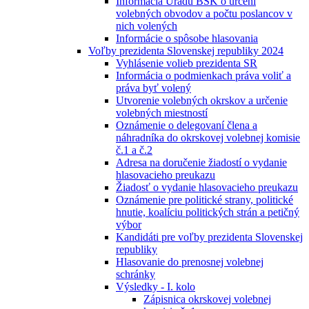
Informácia Úradu BSK o určení
volebných obvodov a počtu poslancov v
nich volených
Informácie o spôsobe hlasovania
Voľby prezidenta Slovenskej republiky 2024
Vyhlásenie volieb prezidenta SR
Informácia o podmienkach práva voliť a
práva byť volený
Utvorenie volebných okrskov a určenie
volebných miestností
Oznámenie o delegovaní člena a
náhradníka do okrskovej volebnej komisie
č.1 a č.2
Adresa na doručenie žiadostí o vydanie
hlasovacieho preukazu
Žiadosť o vydanie hlasovacieho preukazu
Oznámenie pre politické strany, politické
hnutie, koalíciu politických strán a petičný
výbor
Kandidáti pre voľby prezidenta Slovenskej
republiky
Hlasovanie do prenosnej volebnej
schránky
Výsledky - I. kolo
Zápisnica okrskovej volebnej