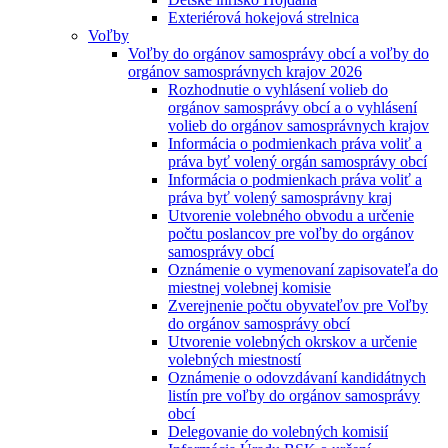
Exteriérová hokejová strelnica
Voľby
Voľby do orgánov samosprávy obcí a voľby do
orgánov samosprávnych krajov 2026
Rozhodnutie o vyhlásení volieb do
orgánov samosprávy obcí a o vyhlásení
volieb do orgánov samosprávnych krajov
Informácia o podmienkach práva voliť a
práva byť volený orgán samosprávy obcí
Informácia o podmienkach práva voliť a
práva byť volený samosprávny kraj
Utvorenie volebného obvodu a určenie
počtu poslancov pre voľby do orgánov
samosprávy obcí
Oznámenie o vymenovaní zapisovateľa do
miestnej volebnej komisie
Zverejnenie počtu obyvateľov pre Voľby
do orgánov samosprávy obcí
Utvorenie volebných okrskov a určenie
volebných miestností
Oznámenie o odovzdávaní kandidátnych
listín pre voľby do orgánov samosprávy
obcí
Delegovanie do volebných komisií