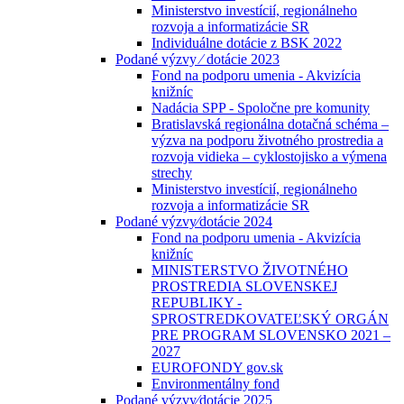
Ministerstvo investícií, regionálneho
rozvoja a informatizácie SR
Individuálne dotácie z BSK 2022
Podané výzvy ⁄ dotácie 2023
Fond na podporu umenia - Akvizícia
knižníc
Nadácia SPP - Spoločne pre komunity
Bratislavská regionálna dotačná schéma –
výzva na podporu životného prostredia a
rozvoja vidieka – cyklostojisko a výmena
strechy
Ministerstvo investícií, regionálneho
rozvoja a informatizácie SR
Podané výzvy⁄dotácie 2024
Fond na podporu umenia - Akvizícia
knižníc
MINISTERSTVO ŽIVOTNÉHO
PROSTREDIA SLOVENSKEJ
REPUBLIKY -
SPROSTREDKOVATEĽSKÝ ORGÁN
PRE PROGRAM SLOVENSKO 2021 –
2027
EUROFONDY gov.sk
Environmentálny fond
Podané výzvy⁄dotácie 2025