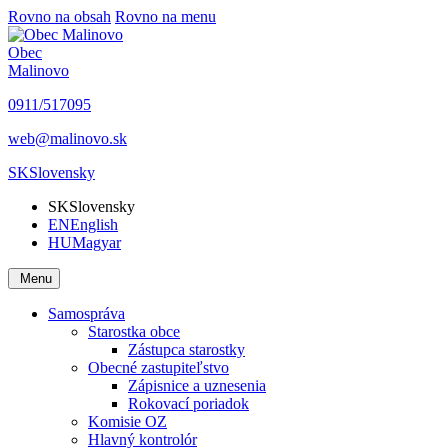
Rovno na obsah
Rovno na menu
Obec
Malinovo
0911/517095
web@malinovo.sk
SK
Slovensky
SK
Slovensky
EN
English
HU
Magyar
Menu
Samospráva
Starostka obce
Zástupca starostky
Obecné zastupiteľstvo
Zápisnice a uznesenia
Rokovací poriadok
Komisie OZ
Hlavný kontrolór