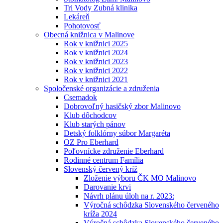
Tri Vody Zubná klinika
Lekáreň
Pohotovosť
Obecná knižnica v Malinove
Rok v knižnici 2025
Rok v knižnici 2024
Rok v knižnici 2023
Rok v knižnici 2022
Rok v knižnici 2021
Spoločenské organizácie a združenia
Csemadok
Dobrovoľný hasičský zbor Malinovo
Klub dôchodcov
Klub starých pánov
Detský folklórny súbor Margaréta
OZ Pro Eberhard
Poľovnícke združenie Eberhard
Rodinné centrum Família
Slovenský červený kríž
Zloženie výboru ČK MO Malinovo
Darovanie krvi
Návrh plánu úloh na r. 2023:
Výročná schôdzka Slovenského červeného
kríža 2024
Výročná schôdzka Slovenského červeného