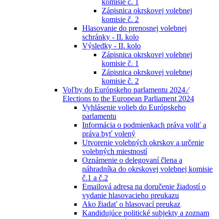
komisie č. 1
Zápisnica okrskovej volebnej
komisie č. 2
Hlasovanie do prenosnej volebnej
schránky - II. kolo
Výsledky - II. kolo
Zápisnica okrskovej volebnej
komisie č. 1
Zápisnica okrskovej volebnej
komisie č. 2
Voľby do Európskeho parlamentu 2024 ⁄
Elections to the European Parliament 2024
Vyhlásenie volieb do Európskeho
parlamentu
Informácia o podmienkach práva voliť a
práva byť volený
Utvorenie volebných okrskov a určenie
volebných miestností
Oznámenie o delegovaní člena a
náhradníka do okrskovej volebnej komisie
č.1 a č.2
Emailová adresa na doručenie žiadostí o
vydanie hlasovacieho preukazu
Ako žiadať o hlasovací preukaz
Kandidujúce politické subjekty a zoznam