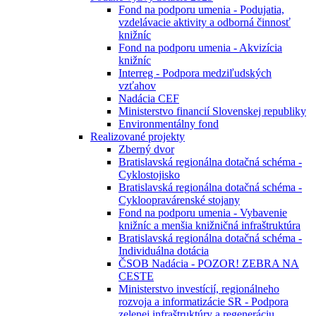
Fond na podporu umenia - Podujatia,
vzdelávacie aktivity a odborná činnosť
knižníc
Fond na podporu umenia - Akvizícia
knižníc
Interreg - Podpora medziľudských
vzťahov
Nadácia CEF
Ministerstvo financií Slovenskej republiky
Environmentálny fond
Realizované projekty
Zberný dvor
Bratislavská regionálna dotačná schéma -
Cyklostojisko
Bratislavská regionálna dotačná schéma -
Cykloopravárenské stojany
Fond na podporu umenia - Vybavenie
knižníc a menšia knižničná infraštruktúra
Bratislavská regionálna dotačná schéma -
Individuálna dotácia
ČSOB Nadácia - POZOR! ZEBRA NA
CESTE
Ministerstvo investícií, regionálneho
rozvoja a informatizácie SR - Podpora
zelenej infraštruktúry a regeneráciu